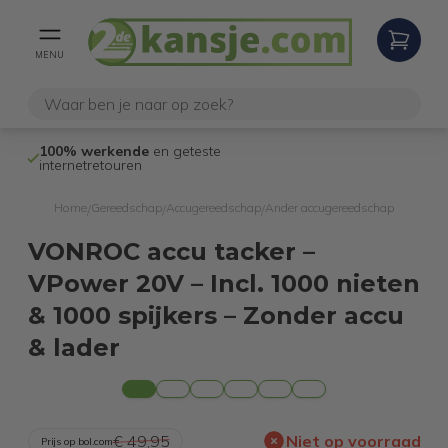
MENU
100% werkende
en geteste
Niet goed,
gel
internetretouren
Home
Gereedschap
Accugereedschap
Ander accugereedschap
/
/
/
VONROC accu tacker –
VPower 20V – Incl. 1000 nieten
& 1000 spijkers – Zonder accu
& lader
€ 49,95
Niet op voorraad
Prijs op bol.com