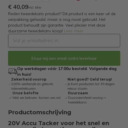
€ 40,09
Incl. btw
Reden tweedekans product? Dit product is een keer uit de
verpakking gehaald, maar is nog nooit gebruikt. Het
product behoudt zijn garantie. Veel plezier met deze
duurzame tweedekans koop!
Lees meer
...
Stuur mij een email zodra leverbaar
Op werkdagen vóór 17:00u besteld. Volgende dag
in huis!
Zekerheid voorop
Niet goed? Geld terug!
100% werkende en geteste
Je kunt producten tot 30 dagen
internetretouren
retour sturen
Onze belofte
Duurzaam
Wat we beloven, komen we na!
Duurzaamheid voorop =
tweedekans
Productomschrijving
20V Accu Tacker voor het snel en