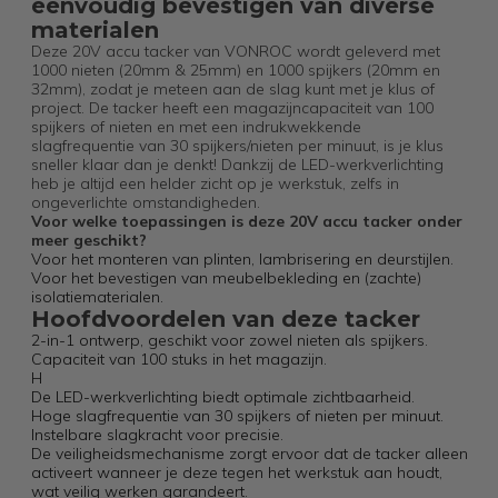
eenvoudig bevestigen van diverse
materialen
Deze 20V accu tacker van VONROC wordt geleverd met
1000 nieten (20mm & 25mm) en 1000 spijkers (20mm en
32mm), zodat je meteen aan de slag kunt met je klus of
project. De tacker heeft een magazijncapaciteit van 100
spijkers of nieten en met een indrukwekkende
slagfrequentie van 30 spijkers/nieten per minuut, is je klus
sneller klaar dan je denkt! Dankzij de LED-werkverlichting
heb je altijd een helder zicht op je werkstuk, zelfs in
ongeverlichte omstandigheden.
Voor welke toepassingen is deze 20V accu tacker onder
meer geschikt?
Voor het monteren van plinten, lambrisering en deurstijlen.
Voor het bevestigen van meubelbekleding en (zachte)
isolatiematerialen.
Hoofdvoordelen van deze tacker
2-in-1 ontwerp, geschikt voor zowel nieten als spijkers.
Capaciteit van 100 stuks in het magazijn.
H
De LED-werkverlichting biedt optimale zichtbaarheid.
Hoge slagfrequentie van 30 spijkers of nieten per minuut.
Instelbare slagkracht voor precisie.
De veiligheidsmechanisme zorgt ervoor dat de tacker alleen
activeert wanneer je deze tegen het werkstuk aan houdt,
wat veilig werken garandeert.