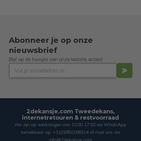
Abonneer je op onze
nieuwsbrief
Blijf op de hoogte van onze laatste acties!
2dekansje.com Tweedekans,
internetretouren & restvoorraad
We zijn op werkdagen van 10:00-17:00 via WhatsApp
bereikbaar op: +31(0)850188314 of mail ons via
info@2dekansje.com