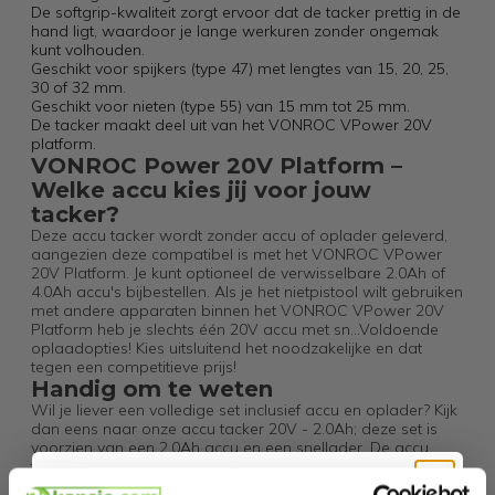
De softgrip-kwaliteit zorgt ervoor dat de tacker prettig in de
hand ligt, waardoor je lange werkuren zonder ongemak
kunt volhouden.
Geschikt voor spijkers (type 47) met lengtes van 15, 20, 25,
30 of 32 mm.
Geschikt voor nieten (type 55) van 15 mm tot 25 mm.
De tacker maakt deel uit van het VONROC VPower 20V
platform.
VONROC Power 20V Platform –
Welke accu kies jij voor jouw
tacker?
Deze accu tacker wordt zonder accu of oplader geleverd,
aangezien deze compatibel is met het VONROC VPower
20V Platform. Je kunt optioneel de verwisselbare 2.0Ah of
4.0Ah accu's bijbestellen. Als je het nietpistool wilt gebruiken
met andere apparaten binnen het VONROC VPower 20V
Platform heb je slechts één 20V accu met sn...Voldoende
oplaadopties! Kies uitsluitend het noodzakelijke en dat
tegen een competitieve prijs!
Handig om te weten
Wil je liever een volledige set inclusief accu en oplader? Kijk
dan eens naar onze accu tacker 20V - 2.0Ah; deze set is
voorzien van een 2.0Ah accu en een snellader. De accu
tacker 20V - 2.0Ah komt zelfs met twee 2.0Ah accu’s en een
snellader, terwijl de accu tacker 20V - 4.0Ah is uitgerust met