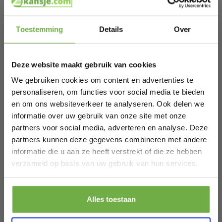
een robuuste 4.0Ah accu en een snellader.
Technische details
Hi Koopjesjager 👋
Voltage: 20V
Toestemming
Details
Over
Maximaal aantal nieten/spijkers: 30 per minuut
Nieten: van 15mm tot 25mm
Schrijf je in en ontvang
direct € 5,-
Spijkers: 15mm, 20mm, 25mm, 30mm en 32mm
welkomskorting
.
Capaciteit magazijn: 100 st.
Deze website maakt gebruik van cookies
Wat wordt er geleverd in de
Bij 2dekansje.com profiteer je van
milieuvriendelijke verpakking?
kortingen tot wel 70%.
We gebruiken cookies om content en advertenties te
1x SG503DC nietpistool (LET OP: VPower accu en oplader
personaliseren, om functies voor social media te bieden
zijn niet inbegrepen)
en om ons websiteverkeer te analyseren. Ook delen we
1x Haak voor broekriem
500x nieten van 20mm
informatie over uw gebruik van onze site met onze
500x nieten van 25mm
partners voor social media, adverteren en analyse. Deze
500x spijkers van 20mm
500x spijkers van 32mm
partners kunnen deze gegevens combineren met andere
1x VONROC gereedschapskoffer
informatie die u aan ze heeft verstrekt of die ze hebben
Laat ons weten wanneer je jarig bent
verzameld op basis van uw gebruik van hun services.
Specificaties
Artikelnummer
SG503DC
Pak € 5,- korting
Alles toestaan
EAN
8717479093762
Door je aan te melden ga je akkoord met het ontvangen van promoties en