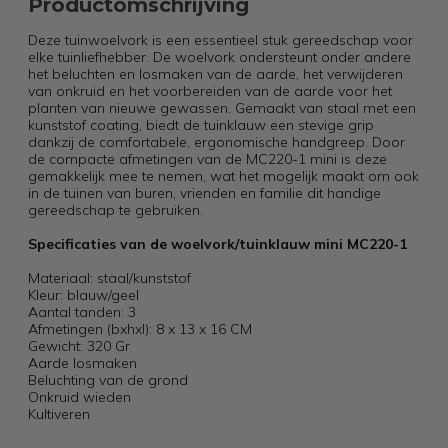
Productomschrijving
Deze tuinwoelvork is een essentieel stuk gereedschap voor
elke tuinliefhebber. De woelvork ondersteunt onder andere
het beluchten en losmaken van de aarde, het verwijderen
van onkruid en het voorbereiden van de aarde voor het
planten van nieuwe gewassen. Gemaakt van staal met een
kunststof coating, biedt de tuinklauw een stevige grip
dankzij de comfortabele, ergonomische handgreep. Door
de compacte afmetingen van de MC220-1 mini is deze
gemakkelijk mee te nemen, wat het mogelijk maakt om ook
in de tuinen van buren, vrienden en familie dit handige
gereedschap te gebruiken.
Specificaties van de woelvork/tuinklauw mini MC220-1
Materiaal: staal/kunststof
Kleur: blauw/geel
Aantal tanden: 3
Afmetingen (bxhxl): 8 x 13 x 16 CM
Gewicht: 320 Gr
Aarde losmaken
Beluchting van de grond
Onkruid wieden
Kultiveren