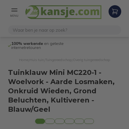
MENU
100% werkende
en geteste
Niet goed,
gel
internetretouren
Home
Huis tuin
Tuingereedschap
Overig tuingereedschap
/
/
/
Tuinklauw Mini MC220-1 -
Woelvork - Aarde Losmaken,
Onkruid Wieden, Grond
Beluchten, Kultiveren -
Blauw/Geel