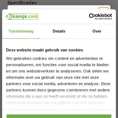
Specificaties
Artikelnummer
Hi Koopjesjager 👋
EAN
0021363210004
Toestemming
Details
Over
SKU
8821060005266
Schrijf je in en ontvang
direct € 5,-
welkomskorting
.
Deze website maakt gebruik van cookies
Bij 2dekansje.com profiteer je van
Gerelateerde producten
kortingen tot wel 70%.
We gebruiken cookies om content en advertenties te
personaliseren, om functies voor social media te bieden
en om ons websiteverkeer te analyseren. Ook delen we
Tuinklauw GG921-06 - Woelvork - In
informatie over uw gebruik van onze site met onze
Lengte Verstelbaar 97-106CM - Aarde
C
€ 44,99
€
partners voor social media, adverteren en analyse. Deze
Losmaken, Onkruid Wieden, Grond
Prijs op bol.com
€ 32,39
-
28
%
partners kunnen deze gegevens combineren met andere
Beluchten, Kultiveren - Blauw/Goud
informatie die u aan ze heeft verstrekt of die ze hebben
Laat ons weten wanneer je jarig bent
verzameld op basis van uw gebruik van hun services.