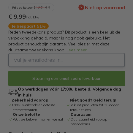
€ 20,39
Niet op voorraad
Prijs op bol.com
€ 9,99
Incl. btw
Je bespaart 51%
Reden tweedekans product? Dit product is een keer uit de
verpakking gehaald, maar is nog nooit gebruikt. Het
product behoudt zijn garantie. Veel plezier met deze
duurzame tweedekans koop!
Lees meer
...
Stuur mij een email zodra leverbaar
Op werkdagen vóór 17:00u besteld. Volgende dag
in huis!
Zekerheid voorop
Niet goed? Geld terug!
100% werkende en geteste
Je kunt producten tot 30 dagen
internetretouren
retour sturen
Onze belofte
Duurzaam
Wat we beloven, komen we na!
Duurzaamheid voorop =
tweedekans