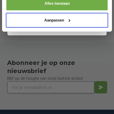
Pak € 5,- korting
Alles toestaan
Door je aan te melden ga je akkoord met het ontvangen van promoties en
andere commerciële berichten van 2dekansje. Je gaat ook akkoord met
ons
Privacybeleid
. Je kunt je op elk moment weer afmelden.
Aanpassen
Abonneer je op onze
nieuwsbrief
Blijf op de hoogte van onze laatste acties!