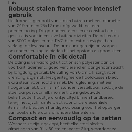
huis
Robuust stalen frame voor intensief
gebruik
Het frame is gemaakt van stalen buizen met een diameter
van Ø19 mm en 25x12 mm, afgewerkt met een
poedercoating. Dit garandeert een sterke constructie die
geschikt is voor intensieve buitenactiviteiten. De achterkant
van 300D polyester met PVC biedt extra stevigheid en
verlengt de levensduur. De armleuningen zijn ontworpen
om ondersteuning te bieden bij het opstaan en gaan zitten.
Comfortable in elk detail
De zitting is vervaardigd uit cationisch polyester aan de
voorkant: ademend, goed ventilerend en aangenaam zacht
bij langdurig gebruik. De vulling van 6 cm dik zorgt voor
urenlang zitgemak. Het geïntegreerde hoofdkussen biedt
extra steun voor hoofd en nek. De rugleuning, met een
hoogte van 68,5 cm, is in 4 standen verstelbaar, zodat je de
stoel aanpast aan elk moment. De ingebouwde
bekerhouder houdt je drankje altijd binnen handbereik,
terwijl het zijvak ruimte biedt voor andere essentiële
items.Imte biedt een handige oplossing voor het opbergen
van boeken, telefoons of andere kleine items.
Compact en eenvoudig op te zetten
Wanneer ze zijn ingeklapt, heeft elke stoel slechts
afmetingen van 91 x 30 cm en weegt 6 kg, waardoor ze