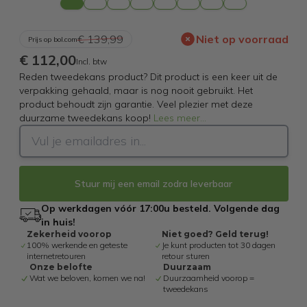
€ 139,99
Niet op voorraad
Prijs op bol.com
€ 112,00
Incl. btw
Reden tweedekans product? Dit product is een keer uit de
verpakking gehaald, maar is nog nooit gebruikt. Het
product behoudt zijn garantie. Veel plezier met deze
duurzame tweedekans koop!
Lees meer
...
Stuur mij een email zodra leverbaar
Op werkdagen vóór 17:00u besteld. Volgende dag
in huis!
Zekerheid voorop
Niet goed? Geld terug!
100% werkende en geteste
Je kunt producten tot 30 dagen
internetretouren
retour sturen
Onze belofte
Duurzaam
Wat we beloven, komen we na!
Duurzaamheid voorop =
tweedekans