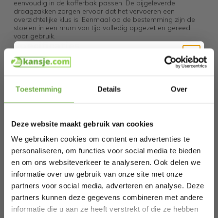
eenvoudig in de kofferbak passen. De bijgeleverde
draagzakken zorgen ervoor dat het vervoeren een
overzichtelijke klus is. Eenmaal op de bestemming zijn de
stoelen in een mum van tijd volledig opgezet en gereed
voor gebruik.
Specificaties
Merk: TRVLMORE
Model: Luxe Plus
Kleur: Grijs
Hi Koopjesjager 👋
Frame materiaal: Staal Ø19 mm en 25x12 mm, met
poedercoating
Toestemming
Details
Over
Materiaal zitting voorkant: Cationisch polyester
Schrijf je in en ontvang
direct € 5,-
Materiaal zitting achterkant: 300D polyester met PVC
welkomskorting
.
Dikte van de vulling: 6 cm
Afmetingen in uitgeklapte staat (BxDxH): 50 x 48 x 109 cm
Deze website maakt gebruik van cookies
Bij 2dekansje.com profiteer je van
Hoogte van de rugleuning: 68,5 cm
kortingen tot wel 70%.
Afmetingen in ingeklapte staat: 91 x 30 cm
We gebruiken cookies om content en advertenties te
Gewicht per stoel: 6 kg
personaliseren, om functies voor social media te bieden
Maximale draaglast: 150 kg per stoel
en om ons websiteverkeer te analyseren. Ook delen we
Verstelbare rugleuning: Ja, met 4 standen
Hoofdkussen geïntegreerd: Ja
informatie over uw gebruik van onze site met onze
Bekerhouder: Ja
partners voor social media, adverteren en analyse. Deze
Zijvak: Ja
Armsteunen: Ja
partners kunnen deze gegevens combineren met andere
Totaal aantal: 2
informatie die u aan ze heeft verstrekt of die ze hebben
Verpakkingsinhoud
Laat ons weten wanneer je jarig bent