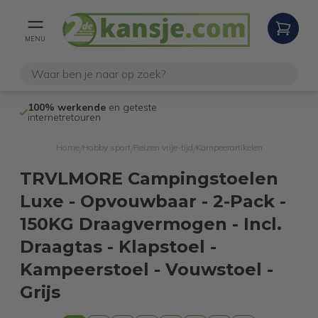
MENU
100% werkende
en geteste
Niet goed,
gel
internetretouren
Home
Hobby sport
Reizen vrije-tijd
Kampeerartikelen
/
/
/
TRVLMORE Campingstoelen
Luxe - Opvouwbaar - 2-Pack -
150KG Draagvermogen - Incl.
Draagtas - Klapstoel -
Kampeerstoel - Vouwstoel -
Grijs