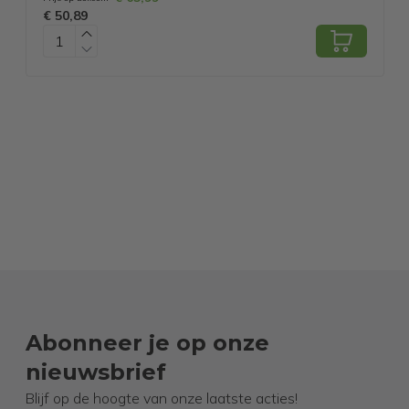
€ 50,89
€
- Vouwstoel - Zwart
Abonneer je op onze
nieuwsbrief
Blijf op de hoogte van onze laatste acties!