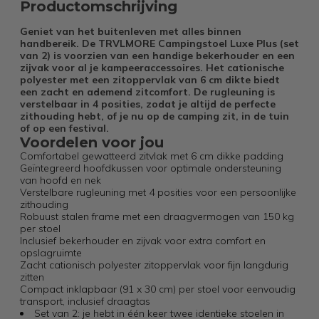
Productomschrijving
Geniet van het buitenleven met alles binnen
handbereik. De TRVLMORE Campingstoel Luxe Plus (set
van 2) is voorzien van een handige bekerhouder en een
zijvak voor al je kampeeraccessoires. Het cationische
polyester met een zitoppervlak van 6 cm dikte biedt
een zacht en ademend zitcomfort. De rugleuning is
verstelbaar in 4 posities, zodat je altijd de perfecte
zithouding hebt, of je nu op de camping zit, in de tuin
of op een festival.
Voordelen voor jou
Comfortabel gewatteerd zitvlak met 6 cm dikke padding
Geïntegreerd hoofdkussen voor optimale ondersteuning
van hoofd en nek
Verstelbare rugleuning met 4 posities voor een persoonlijke
zithouding
Robuust stalen frame met een draagvermogen van 150 kg
per stoel
Inclusief bekerhouder en zijvak voor extra comfort en
opslagruimte
Zacht cationisch polyester zitoppervlak voor fijn langdurig
zitten
Compact inklapbaar (91 x 30 cm) per stoel voor eenvoudig
transport, inclusief draagtas
Set van 2: je hebt in één keer twee identieke stoelen in