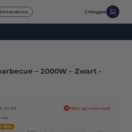
lantenservice
Inloggen
Niet goed,
geld terug
-garantie
barbecue – 2000W – Zwart -
€ 24,99
Niet op voorraad
l. btw
rt 49%