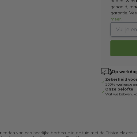
Reden tweede
gehaald, maar
garantie. Ve
meer
...
Op werkdage
Zekerheid voo
100% werkende en g
Onze belofte
Wat we beloven, k
enden van een heerlijke barbecue in de tuin met de Tristar elektris