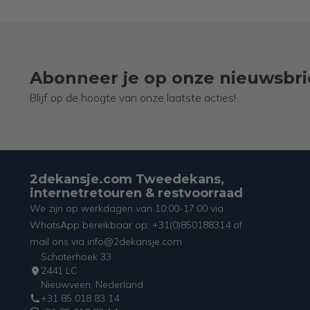
Abonneer je op onze nieuwsbri
Blijf op de hoogte van onze laatste acties!
2dekansje.com Tweedekans,
internetretouren & restvoorraad
We zijn op werkdagen van 10:00-17:00 via
WhatsApp bereikbaar op: +31(0)850188314 of
mail ons via info@2dekansje.com
Schoterhoek 33
2441 LC
Nieuwveen, Nederland
+31 85 018 83 14