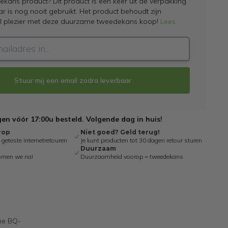
kans product? Dit product is een keer uit de verpakking
 is nog nooit gebruikt. Het product behoudt zijn
el plezier met deze duurzame tweedekans koop!
Lees
Stuur mij een email zodra leverbaar
n vóór 17:00u besteld. Volgende dag in huis!
rop
Niet goed? Geld terug!
eteste internetretouren
Je kunt producten tot 30 dagen retour sturen
Duurzaam
omen we na!
Duurzaamheid voorop = tweedekans
che BQ-