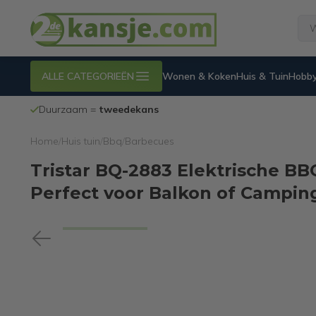
ALLE CATEGORIEËN
Wonen & Koken
Huis & Tuin
Hobby
Duurzaam =
tweedekans
Home
/
Huis tuin
/
Bbq
/
Barbecues
Tristar BQ-2883 Elektrische BB
Perfect voor Balkon of Campin