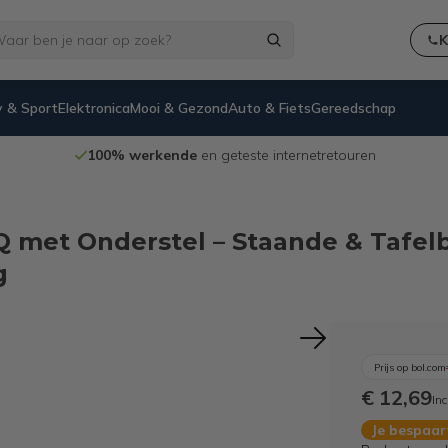
K
 & Sport
Elektronica
Mooi & Gezond
Auto & Fiets
Gereedschap
100% werkende
en geteste internetretouren
Q met Onderstel – Staande & Tafel
g
Prijs op bol.com
€ 12,69
Inc
Je bespaa