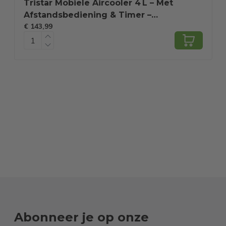
Tristar Mobiele Aircooler 4 L – Met
Afstandsbediening & Timer –
€ 143,99
Zwenkwieltjes – Koelelementen –
P
€
Verstelbaar – AT‑5446 – Wit
Abonneer je op onze