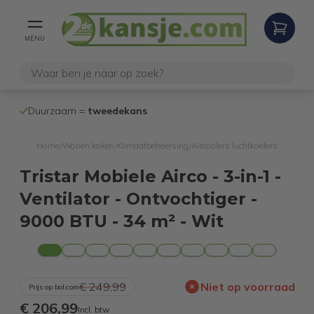
MENU
100% werken
Duurzaam =
tweedekans
internetretoure
Home
Wonen koken
Klimaatbeheersing
Aircoolers luchtkoelers
/
/
/
Tristar Mobiele Airco - 3-in-1 -
Ventilator - Ontvochtiger -
9000 BTU - 34 m² - Wit
€ 249,99
Niet op voorraad
Prijs op bol.com
€ 206,99
Incl. btw