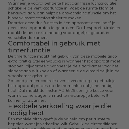
Wanneer je vooral behoefte hebt aan frisse luchtcirculatie,
schakel je de ventilatorfunctie in. Voelt de ruimte klam of
benauwd aan, dan helpt de ontvochtigingsfunctie om het
binnenklimaat comfortabeler te maken.
Doordat deze drie functies in één apparaat zitten, hoef je
geen losse apparaten te gebruiken. Dat bespaart ruimte en
maakt de airco extra handig voor dagelijks gebruik in
verschillende kamers.
Comfortabel in gebruik met
timerfunctie
De timerfunctie maakt het gebruik van deze mobiele airco
extra prettig. Stel eenvoudig in wanneer het apparaat moet
stoppen, bijvoorbeeld wanneer je de slaapkamer voor het
slapengaan wilt koelen of wanneer je de airco tijdelijk in de
woonkamer gebruikt.
Zo houd je meer controle over je verkoeling en gebruik je
het apparaat precies op de momenten dat je het nodig
hebt. Dat maakt de Tristar AC-5529 een fijne keuze voor
warme zomerdagen en nachten waarop je beter wilt
kunnen ontspannen.
Flexibele verkoeling waar je die
nodig hebt
Een mobiele airco geeft je de vrijheid om per ruimte te
bepalen waar je verkoeling wilt. Gebruik de airconditioner
overdag in je werkkamer of woonkamer en verplaats hem