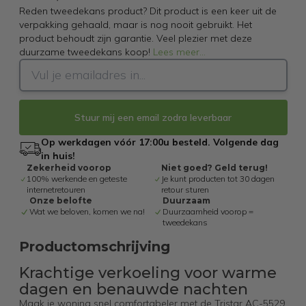
Reden tweedekans product? Dit product is een keer uit de
verpakking gehaald, maar is nog nooit gebruikt. Het
product behoudt zijn garantie. Veel plezier met deze
duurzame tweedekans koop!
Lees meer
...
Stuur mij een email zodra leverbaar
Op werkdagen vóór 17:00u besteld. Volgende dag
in huis!
Zekerheid voorop
Niet goed? Geld terug!
100% werkende en geteste
Je kunt producten tot 30 dagen
internetretouren
retour sturen
Onze belofte
Duurzaam
Wat we beloven, komen we na!
Duurzaamheid voorop =
tweedekans
Productomschrijving
Krachtige verkoeling voor warme
dagen en benauwde nachten
Maak je woning snel comfortabeler met de Tristar AC-5529