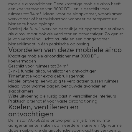
mobiele airconditioner. Deze krachtige mobiele airco heeft
een koelvermogen van 9000 BTU en is geschikt voor
ruimtes tot 34 m². Ideaal voor de slaapkamer, woonkamer,
werkkamer of het thuiskantoor wanneer de temperatuur
binnen te hoog oploopt.
Dankzij de 3-in-1 werking gebruik je dit apparaat niet alleen
als airco, maar ook als ventilator en ontvochtiger. Zo geniet
je van verkoeling, luchtcirculatie en een aangenamer
binnenklimaat in één praktische oplossing.
Voordelen van deze mobiele airco
Krachtige mobiele airconditioner met 9000 BTU
koelvermogen
Geschikt voor ruimtes tot 34 m²
3-in-1 functie: airco, ventilator en ontvochtiger
Timerfunctie voor extra gebruiksgemak
Mobiel ontwerp, eenvoudig te verplaatsen tussen ruimtes
Ideaal voor warme dagen, benauwde avonden en
slaapkamers
Witte uitvoering die rustig past in verschillende interieurs
Praktisch alternatief voor vaste airconditioning
Koelen, ventileren en
ontvochtigen
De Tristar AC-5529 is ontworpen om je binnenruimte
aangenamer te maken op meerdere manieren. Op warme
dagen gebruik je de aircofunctie voor krachtige verkoeling.