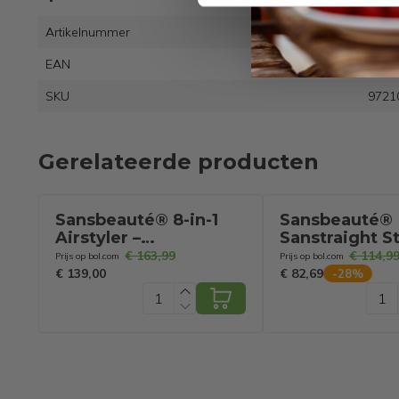
Artikelnummer
EAN
8720
SKU
9721
Gerelateerde producten
Sansbeauté® 8-in-1
Sansbeauté®
Airstyler –
Sanstraight St
Föhnborstel met
Wet-to-Dry - 2 
€ 163,99
€ 114,9
Prijs op bol.com
Prijs op bol.com
Diffuser &
Coldshot - 80
€ 139,00
€ 82,69
-
28
%
Opbergdoos –
140℃
Multistyler – Krul- &
Stijlborstel