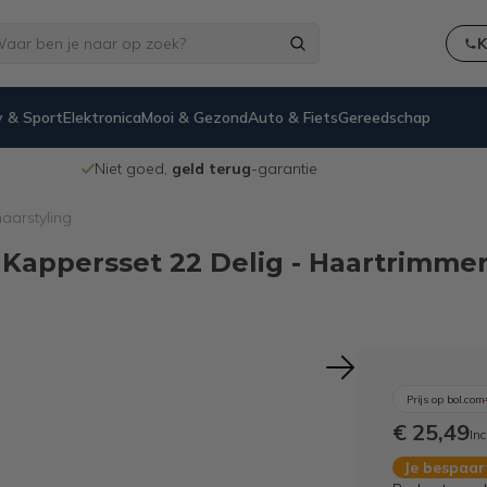
K
 & Sport
Elektronica
Mooi & Gezond
Auto & Fiets
Gereedschap
Niet goed,
geld terug
-garantie
aarstyling
appersset 22 Delig - Haartrimmer
Prijs op bol.com
€ 25,49
Inc
Je bespaa