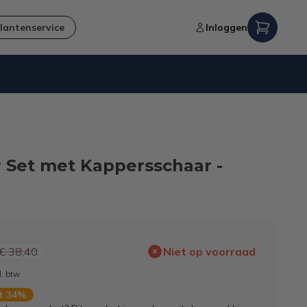
lantenservice
Inloggen
Verzending naar NL en BE
 Set met Kappersschaar -
€ 38,40
Niet op voorraad
l. btw
rt 34%