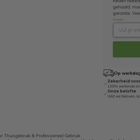
Reden tweede
gehaald, maar
garantie. Ve
meer
...
Op werkdage
Zekerheid voo
100% werkende en g
Onze belofte
Wat we beloven, k
r Thuisgebruik & Professioneel Gebruik