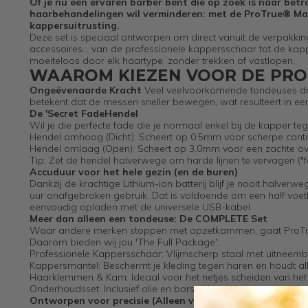
Of je nu een ervaren barber bent die op zoek is naar be
haarbehandelingen wil verminderen: met de ProTrue® Mast
kappersuitrusting.
Deze set is speciaal ontworpen om direct vanuit de verpakkin
accessoires... van de professionele kappersschaar tot de kap
moeiteloos door elk haartype, zonder trekken of vastlopen.
WAAROM KIEZEN VOOR DE PRO
Ongeëvenaarde Kracht
Veel veelvoorkomende tondeuses draa
betekent dat de messen sneller bewegen, wat resulteert in een 
De 'Secret Fade
Hendel
Wil je die perfecte fade die je normaal enkel bij de kapper te
Hendel omhoog (Dicht): Scheert op 0.5mm voor scherpe contou
Hendel omlaag (Open): Scheert op 3.0mm voor een zachte o
Tip: Zet de hendel halverwege om harde lijnen te vervagen ("f
Accuduur voor het hele gezin (en de buren)
Dankzij de krachtige Lithium-ion batterij blijf je nooit halverw
uur onafgebroken gebruik. Dat is voldoende om een half voetba
eenvoudig opladen met de universele USB-kabel.
Meer dan alleen een tondeuse: De COMPLETE Set
Waar andere merken stoppen met opzetkammen, gaat ProTrue®
Daarom bieden wij jou 'The Full Package':
Professionele Kappersschaar: Vlijmscherp staal met uitneemba
Kappersmantel: Beschermt je kleding tegen haren en houdt all
Haarklemmen & Kam: Ideaal voor het netjes scheiden van het
Onderhoudsset: Inclusief olie en borsteltje om je apparaten in
Ontworpen voor precisie (Alleen voor droog knippen)