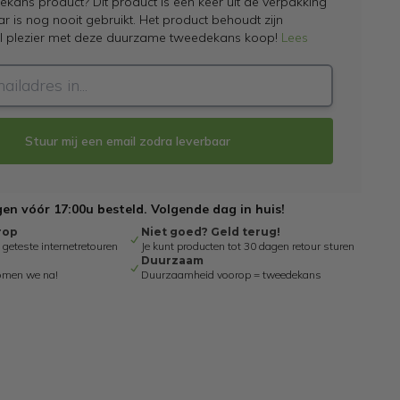
kans product? Dit product is een keer uit de verpakking
 is nog nooit gebruikt. Het product behoudt zijn
el plezier met deze duurzame tweedekans koop!
Lees
Stuur mij een email zodra leverbaar
n vóór 17:00u besteld. Volgende dag in huis!
rop
Niet goed? Geld terug!
eteste internetretouren
Je kunt producten tot 30 dagen retour sturen
Duurzaam
omen we na!
Duurzaamheid voorop = tweedekans