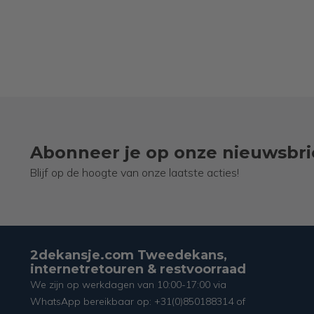
Abonneer je op onze nieuwsbri
Blijf op de hoogte van onze laatste acties!
2dekansje.com Tweedekans,
internetretouren & restvoorraad
We zijn op werkdagen van 10:00-17:00 via
WhatsApp bereikbaar op: +31(0)850188314 of