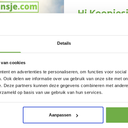
bladen dient niet onder water te worden gereinigd. Vocht kan de mes
m maximale scherpte te waarborgen. Houd hem droog, gebruik de bi
Hi Koopjes
Schrijf je in en ontv
welkomskor
Bij 2dekansje.com pr
Details
kortingen tot 
 van cookies
ent en advertenties te personaliseren, om functies voor social
. Ook delen we informatie over uw gebruik van onze site met on
e. Deze partners kunnen deze gegevens combineren met andere i
Laat ons weten wanneer
erzameld op basis van uw gebruik van hun services.
en. Niet tevreden binnen 30 dagen? Volledige terugbetaling. Met d
t terugkeren.
ren voordat er nieuwe voorraad beschikbaar is in ons magazijn
Pak € 5,- k
Aanpassen
Door je aan te melden ga je akkoord met h