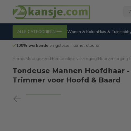
ALLE CATEGORIEËN
Wonen & Koken
Huis & Tuin
Hobby
100% werkende
en geteste internetretouren
Home
/
Mooi gezond
/
Persoonlijke verzorging
/
Haarverzorging h
Tondeuse Mannen Hoofdhaar - K
Trimmer voor Hoofd & Baard