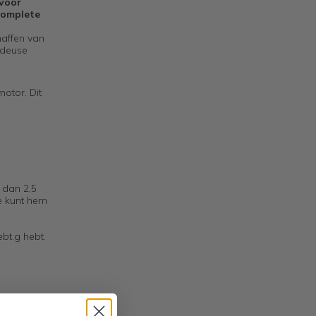
 voor
complete
haffen van
ndeuse
otor. Dit
r dan 2,5
Je kunt hem
bt.g hebt.