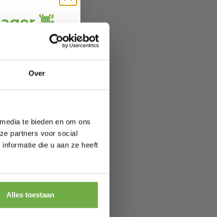
sen
jgeleverde
jager 👋
ang
direct € 5,-
ting
.
ofiteer je van
Over
wel 70%.
 media te bieden en om ons
ze partners voor social
nformatie die u aan ze heeft
 je jarig bent
eze
 in
orting
Alles toestaan
et ontvangen van promoties en