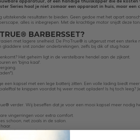
trouwbare apparatuur, of een handige thuiskapper die de kosten
er Series haal je niet zomaar een apparaat in huis, maar een 
g uitstekende resultaten te bieden. Geen gedoe met het apart aansc
perscape, alles is inbegrepen. Met de krachtige motor snijdt deze to
TRUE® BARBERSSET?
ien met lagere snelheid. De ProTrue® is uitgerust met een sterke m
gladdere snit zonder onderbrekingen, zelfs bij dik of stug haar.
genkomt? Het geheim ligt in de verstelbare hendel aan de zijkant.
ren en 'bijna kaal'.
vergang.
aden").
ege een kapsel met een lege batterij zitten. Een volle lading biedt mee
lelftal te knippen voordat hij weer moet opladen! Is hij toch leeg? 
 verder. Wij beseffen dat je voor een mooi kapsel meer nodig he
re vingerringen voor extra comfort.
es schoon, net zoals in de salon.
 haar.
 optimale staat te houden.