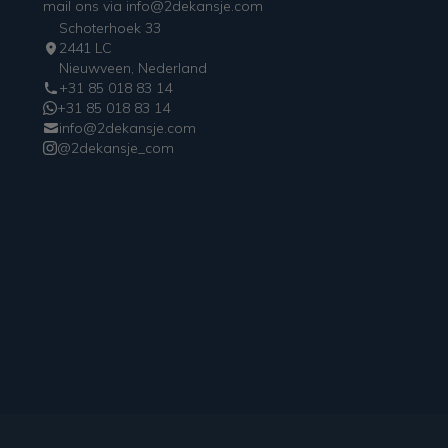
mail ons via info@2dekansje.com
Schoterhoek 33
2441 LC
Nieuwveen, Nederland
+31 85 018 83 14
+31 85 018 83 14
info@2dekansje.com
@2dekansje_com