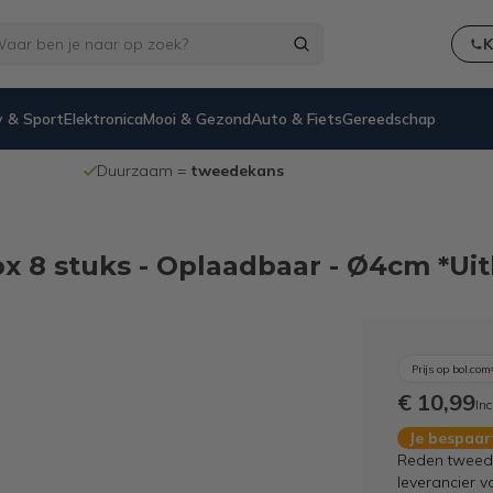
K
 & Sport
Elektronica
Mooi & Gezond
Auto & Fiets
Gereedschap
Duurzaam =
tweedekans
ox 8 stuks - Oplaadbaar - Ø4cm *U
Prijs op bol.com
€ 10,99
Inc
Je bespaa
Reden tweedek
leverancier v