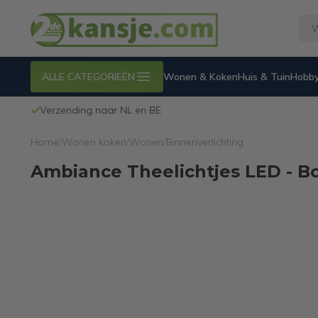
ALLE CATEGORIEËN
Wonen & Koken
Huis & Tuin
Hobby
Verzending naar NL en BE
Home
/
Wonen koken
/
Wonen
/
Binnenverlichting
Ambiance Theelichtjes LED - B