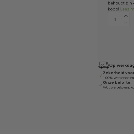
behoudt zijn
koop!
Lees m
Op werkdage
Zekerheid voo
100% werkende en g
Onze belofte
Wat we beloven, k