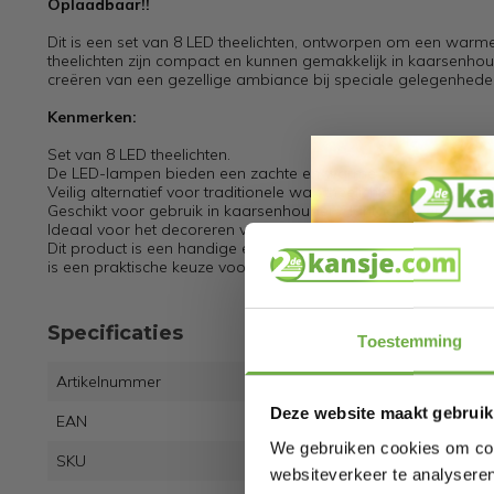
Oplaadbaar!!
Dit is een set van 8 LED theelichten, ontworpen om een warme 
theelichten zijn compact en kunnen gemakkelijk in kaarsenhou
creëren van een gezellige ambiance bij speciale gelegenheden
Kenmerken:
Set van 8 LED theelichten.
De LED-lampen bieden een zachte en warme gloed.
Veilig alternatief voor traditionele wax theelichten, omdat er g
Geschikt voor gebruik in kaarsenhouders, lantaarns, enz.
Ideaal voor het decoreren van tafels, schappen, en sfeervolle 
Dit product is een handige en milieuvriendelijke optie voor he
is een praktische keuze voor het creëren van een ontspannen e
Specificaties
Toestemming
Artikelnummer
BUN-
Deze website maakt gebruik
EAN
6095
We gebruiken cookies om cont
SKU
1467
websiteverkeer te analyseren