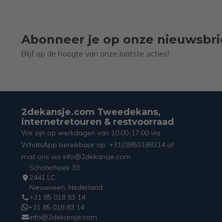
Abonneer je op onze nieuwsbri
Blijf op de hoogte van onze laatste acties!
2dekansje.com Tweedekans,
internetretouren & restvoorraad
We zijn op werkdagen van 10:00-17:00 via
WhatsApp bereikbaar op: +31(0)850188314 of
mail ons via info@2dekansje.com
Schoterhoek 33
2441 LC
Nieuwveen, Nederland
+31 85 018 83 14
+31 85 018 83 14
info@2dekansje.com