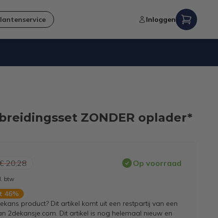
lantenservice
Inloggen
itbreidingsset ZONDER oplader*
€ 20,28
Op voorraad
l. btw
rt 46%
ans product? Dit artikel komt uit een restpartij van een
an 2dekansje.com. Dit artikel is nog helemaal nieuw en