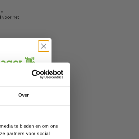
De
l voor het
jager 👋
vaar. Het
ang
direct € 5,-
ting
.
ofiteer je van
Over
wel 70%.
 media te bieden en om ons
ze partners voor social