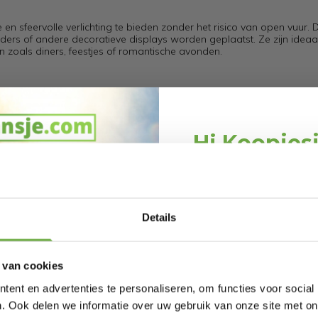
en sfeervolle verlichting te bieden zonder het risico van open vuur. 
ders of andere decoratieve displays worden geplaatst. Ze zijn ideaa
 zoals diners, feestjes of romantische avonden.
een vlam is.
Hi Koopjes
ruimtes.
t verlichten van verschillende situaties zonder de zorgen van brandge
n gastvrije sfeer in uw huis of bij speciale gelegenheden.
Schrijf je in en ontv
welkomskor
Bij 2dekansje.com pr
Details
kortingen tot 
XX8114160-2x
 van cookies
828159140
ent en advertenties te personaliseren, om functies voor social
36254
. Ook delen we informatie over uw gebruik van onze site met on