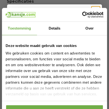
Specificaties
Artikelnummer
101429
Hi Koopjesjager 👋
EAN
6095814892860
Toestemming
Details
Over
SKU
137515184
Schrijf je in en ontvang
direct € 5,-
welkomskorting
.
Deze website maakt gebruik van cookies
Gerelateerde producten
Bij 2dekansje.com profiteer je van
kortingen tot wel 70%.
We gebruiken cookies om content en advertenties te
personaliseren, om functies voor social media te bieden
Casaria Polyrattan Kussenbox Tuinbox -
RESTVOORRAAD
en om ons websiteverkeer te analyseren. Ook delen we
Beige - 75x75x70cm
informatie over uw gebruik van onze site met onze
€ 131,99
€
partners voor social media, adverteren en analyse. Deze
partners kunnen deze gegevens combineren met andere
informatie die u aan ze heeft verstrekt of die ze hebben
Laat ons weten wanneer je jarig bent
verzameld op basis van uw gebruik van hun services.