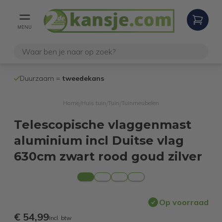
MENU
100% werken
Duurzaam =
tweedekans
internetretoure
Home
Huis tuin
Tuin
Tuinmeubelen
/
/
/
Telescopische vlaggenmast
aluminium incl Duitse vlag
630cm zwart rood goud zilver
Op voorraad
€ 54,99
Incl. btw