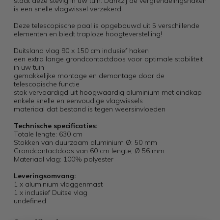
staat deze stevig in uw tuin. Dankzij de vergrendelingshaken
is een snelle vlagwissel verzekerd.
Deze telescopische paal is opgebouwd uit 5 verschillende
elementen en biedt traploze hoogteverstelling!
Duitsland vlag 90 x 150 cm inclusief haken
een extra lange grondcontactdoos voor optimale stabiliteit
in uw tuin
gemakkelijke montage en demontage door de
telescopische functie
stok vervaardigd uit hoogwaardig aluminium met eindkap
enkele snelle en eenvoudige vlagwissels
materiaal dat bestand is tegen weersinvloeden
Technische specificaties:
Totale lengte: 630 cm
Stokken van duurzaam aluminium Ø: 50 mm
Grondcontactdoos van 60 cm lengte; Ø 56 mm
Materiaal vlag: 100% polyester
Leveringsomvang:
1 x aluminium vlaggenmast
1 x inclusief Duitse vlag
undefined