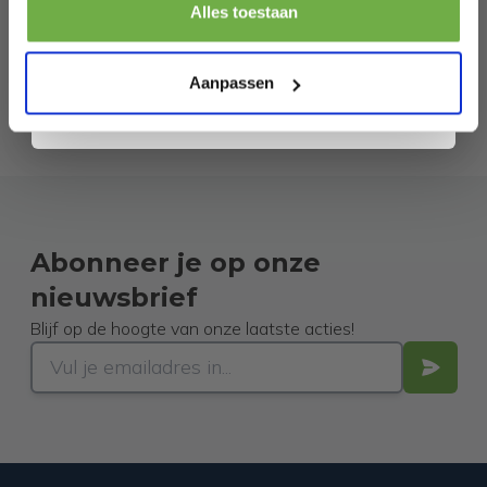
Pak € 5,- korting
Alles toestaan
Door je aan te melden ga je akkoord met het ontvangen van promoties en
andere commerciële berichten van 2dekansje. Je gaat ook akkoord met
ons
Privacybeleid
. Je kunt je op elk moment weer afmelden.
Aanpassen
Abonneer je op onze
nieuwsbrief
Blijf op de hoogte van onze laatste acties!