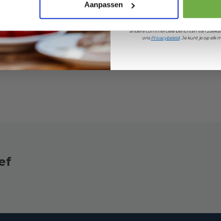
Pak € 5,- k
Zwart
Aanpassen
Door je aan te melden ga je akkoord met h
andere commerciële berichten van 2dekan
ons
Privacybeleid
. Je kunt je op el
ef