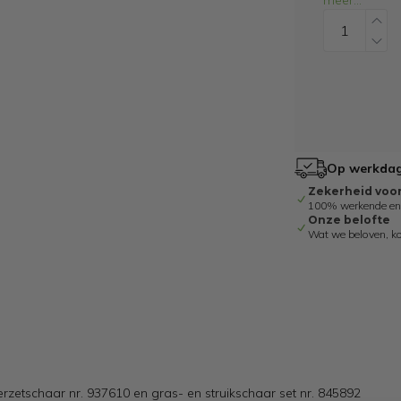
meer
...
Op werkdage
Zekerheid voo
100% werkende en g
Onze belofte
Wat we beloven, k
etschaar nr. 937610 en gras- en struikschaar set nr. 845892