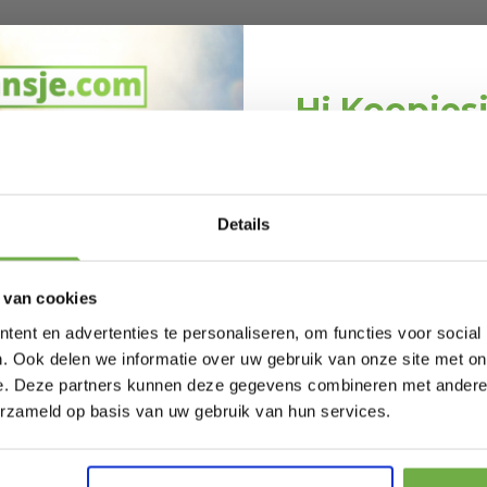
Hi Koopjes
Schrijf je in en ontv
06
welkomskor
746302804
Bij 2dekansje.com pr
Details
kortingen tot 
35807
 van cookies
ent en advertenties te personaliseren, om functies voor social
. Ook delen we informatie over uw gebruik van onze site met on
e. Deze partners kunnen deze gegevens combineren met andere i
Coast Telescopische
Auronic
RESTVOORRAAD
n
Oprijplaat 2 X -
Draaiba
Laat ons weten wanneer
erzameld op basis van uw gebruik van hun services.
elbaar
Antislip - Aluminium -
Kantelb
€ 184,99
Prijs op bol.com
met extra
Oprijplaat - 13 x 122 x
400x400
€ 12,69
-
4
28
– 50 x 2