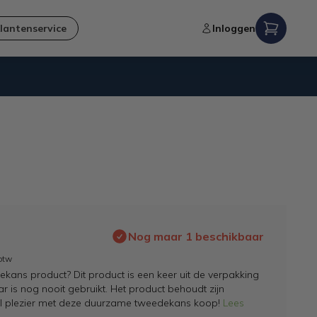
lantenservice
Inloggen
Verzending naar NL en BE
Nog maar 1 beschikbaar
 btw
kans product? Dit product is een keer uit de verpakking
 is nog nooit gebruikt. Het product behoudt zijn
el plezier met deze duurzame tweedekans koop!
Lees