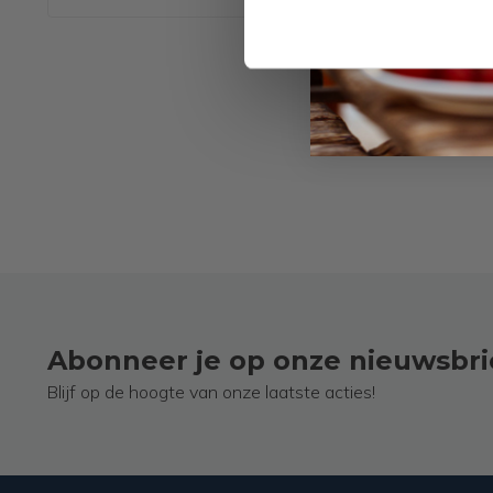
Abonneer je op onze nieuwsbri
Blijf op de hoogte van onze laatste acties!