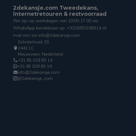
2dekansje.com Tweedekans,
internetretouren & restvoorraad
We zijn op werkdagen van 10:00-17:00 via
WhatsApp bereikbaar op: +31(0)850188314 of
mail ons via info@2dekansje.com
Schoterhoek 33
2441 LC
Nieuwveen, Nederland
+31 85 018 83 14
+31 85 018 83 14
info@2dekansje.com
@2dekansje_com