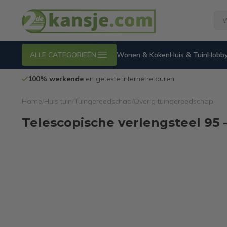
ALLE CATEGORIEËN
Wonen & Koken
Huis & Tuin
Hobby
100% werkende
en geteste internetretouren
Home
/
Huis tuin
/
Tuingereedschap
/
Overig tuingereedschap
Telescopische verlengsteel 95 