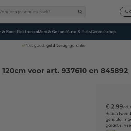
K
 & Sport
Elektronica
Mooi & Gezond
Auto & Fiets
Gereedschap
Niet goed,
geld terug
-garantie
- 120cm voor art. 937610 en 845892
€ 2,99
Incl.
Reden tweede
gehaald, maar
garantie. Ve