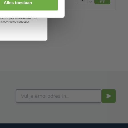
orting
Alles toestaan
et ontvangen van promoties en
sje. Je gaat ook akkoord met
k moment weer afmelden.