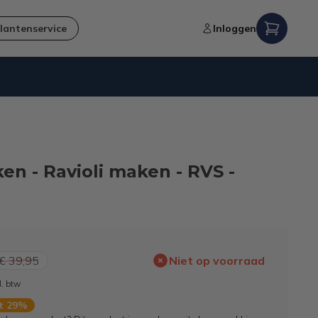
lantenservice
Inloggen
Verzending naar NL en BE
en - Ravioli maken - RVS -
€ 39,95
Niet op voorraad
l. btw
rt 29%