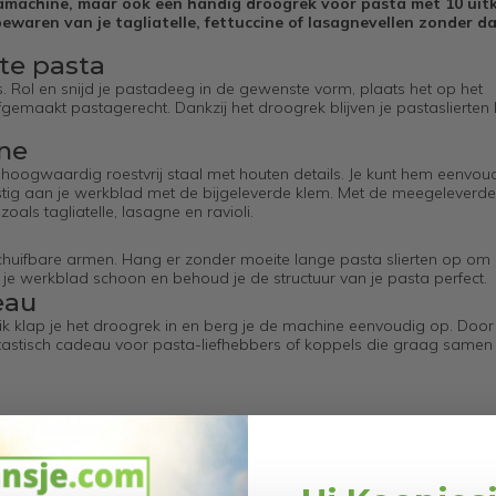
tamachine, maar ook een handig droogrek voor pasta met 10 uit
ewaren van je tagliatelle, fettuccine of lasagnevellen zonder d
te pasta
. Rol en snijd je pastadeeg in de gewenste vorm, plaats het op het
gemaakt pastagerecht. Dankzij het droogrek blijven je pastaslierten l
ne
oogwaardig roestvrij staal met houten details. Je kunt hem eenvou
tig aan je werkblad met de bijgeleverde klem. Met de meegeleverde
als tagliatelle, lasagne en ravioli.
tschuifbare armen. Hang er zonder moeite lange pasta slierten op om 
t je werkblad schoon en behoud je de structuur van je pasta perfect.
eau
ik klap je het droogrek in en berg je de machine eenvoudig op. Door
fantastisch cadeau voor pasta-liefhebbers of koppels die graag samen