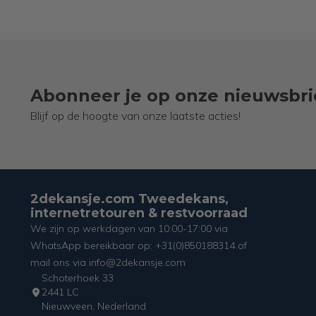
Abonneer je op onze nieuwsbri
Blijf op de hoogte van onze laatste acties!
2dekansje.com Tweedekans,
internetretouren & restvoorraad
We zijn op werkdagen van 10:00-17:00 via
WhatsApp bereikbaar op: +31(0)850188314 of
mail ons via info@2dekansje.com
Schoterhoek 33
2441 LC
Nieuwveen, Nederland