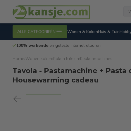
ALLE CATEGORIEËN
Wonen & Koken
Huis & Tuin
Hobby
100% werkende
en geteste internetretouren
Home
/
Wonen koken
/
Koken tafelen
/
Keukenmachines
Tavola - Pastamachine + Pasta 
Housewarming cadeau