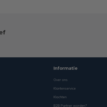
ef
Informatie
Over ons
Klantenservice
Klachten
B2B Partner worden?