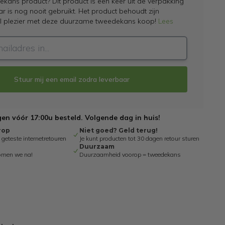
kans product? Dit product is een keer uit de verpakking
 is nog nooit gebruikt. Het product behoudt zijn
el plezier met deze duurzame tweedekans koop!
Lees
Stuur mij een email zodra leverbaar
n vóór 17:00u besteld. Volgende dag in huis!
rop
Niet goed? Geld terug!
eteste internetretouren
Je kunt producten tot 30 dagen retour sturen
Duurzaam
omen we na!
Duurzaamheid voorop = tweedekans