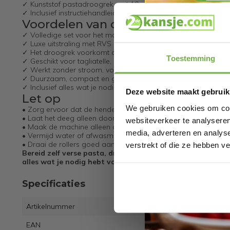
✓ Kunststof pastadroogrek met 10 opklapbare armen
✓ Inclusief instructiehandleiding
Voordelen van de Tavola Pastama
✓ Volledige set voor het maken en drogen van zelfgemaakte
✓ Luxe uitstraling met RVS en houten elementen
✓ Het droogrek voorkomt dat de slierten aan elkaar plakken
Toestemming
✓ Geschikt voor tagliatelle, lasagne, ravioli en meer
✓ Werkt zonder stroom, volledig handmatig
✓ Duurzaam, compact en gebruiksvriendelijk
✓ Inclusief alles wat je nodig hebt om direct aan de slag te g
Deze website maakt gebruik
Let op
We gebruiken cookies om cont
• Zorg ervoor dat de hendel goed vastzit om losraken tijden
• Laat het deeg alleen door het midden van de rollers om vas
websiteverkeer te analyseren
• Maak de machine alleen droog schoon met de bijgeleverde
media, adverteren en analys
• Vermijd water of afwasmiddel, dit kan schade toebrengen 
• Draai de rollers goed aan vóór gebruik voor een gelijkmati
verstrekt of die ze hebben v
Bereid zelf verse pasta, droog het als een professional 
alles wat je nodig hebt voor een authentieke Italiaanse 
Specificaties
Artikelnummer
EAN
8720