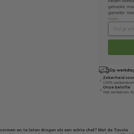
Reden tweede
gehaald, maar
garantie. Ve
meer
...
Op werkdage
Zekerheid voo
100% werkende en g
Onze belofte
Wat we beloven, k
te vormen en te laten drogen als een echte chef? Met de Tavola