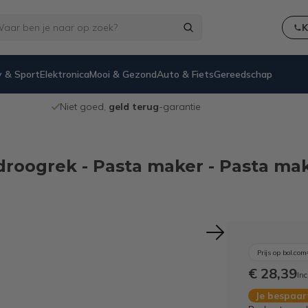
K
 & Sport
Elektronica
Mooi & Gezond
Auto & Fiets
Gereedschap
Niet goed,
geld terug
-garantie
droogrek - Pasta maker - Pasta mak
Prijs op bol.com
€ 28,39
Inc
Je bespaa