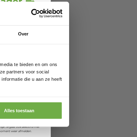
jager 👋
ang
direct € 5,-
ting
.
ofiteer je van
Over
wel 70%.
 media te bieden en om ons
ze partners voor social
nformatie die u aan ze heeft
 je jarig bent
ik je over
orting
Alles toestaan
et ontvangen van promoties en
sje. Je gaat ook akkoord met
k moment weer afmelden.