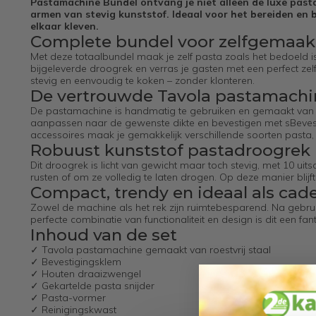
Pastamachine Bundel ontvang je niet alleen de luxe pas
armen van stevig kunststof. Ideaal voor het bereiden en b
elkaar kleven.
Complete bundel voor zelfgemaak
Met deze totaalbundel maak je zelf pasta zoals het bedoeld is
bijgeleverde droogrek en verras je gasten met een perfect zelf
stevig en eenvoudig te koken – zonder klonteren.
De vertrouwde Tavola pastamachi
De pastamachine is handmatig te gebruiken en gemaakt van h
aanpassen naar de gewenste dikte en bevestigen met sBeves
accessoires maak je gemakkelijk verschillende soorten pasta, zo
Robuust kunststof pastadroogrek
Dit droogrek is licht van gewicht maar toch stevig, met 10 ui
rusten of om ze volledig te laten drogen. Op deze manier blijf
Compact, trendy en ideaal als cad
Zowel de machine als het rek zijn ruimtebesparend. Na gebru
perfecte combinatie van functionaliteit en design is dit een 
Inhoud van de set
✓ Tavola pastamachine gemaakt van roestvrij staal
✓ Bevestigingsklem
✓ Houten draaizwengel
✓ Gekartelde pasta snijder
✓ Pasta-vormer
✓ Reinigingskwast