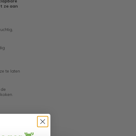
klapbare
at ze aan
uchtig,
dig
ze te laten
 de
 koken.