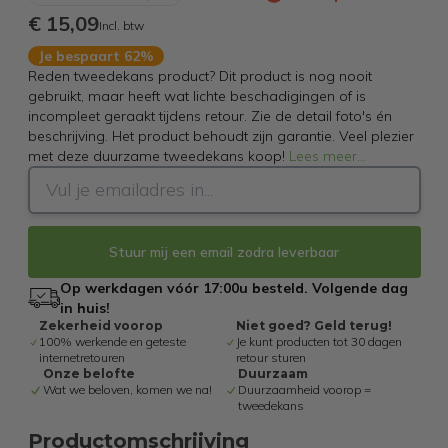
€ 15,09
Incl. btw
Je bespaart 62%
Reden tweedekans product? Dit product is nog nooit
gebruikt, maar heeft wat lichte beschadigingen of is
incompleet geraakt tijdens retour. Zie de detail foto's én
beschrijving. Het product behoudt zijn garantie. Veel plezier
met deze duurzame tweedekans koop!
Lees meer
...
Stuur mij een email zodra leverbaar
Op werkdagen vóór 17:00u besteld. Volgende dag
in huis!
Zekerheid voorop
Niet goed? Geld terug!
100% werkende en geteste
Je kunt producten tot 30 dagen
internetretouren
retour sturen
Onze belofte
Duurzaam
Wat we beloven, komen we na!
Duurzaamheid voorop =
tweedekans
Productomschrijving