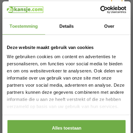
De praktische stomer van Strex is binnen enkele seconden
gebruiksklaar. Met een gewicht van slechts 2,2 kg en een
180° draaibare kop kun je eenvoudig alle hoeken en krappe
Hi Koopjesjager 👋
ruimtes bereiken. De bijgeleverde accessoires, zoals de
driehoekige vloerkop en tapijtglijder, maken het een eitje
Toestemming
Details
Over
om tapijten, harde vloeren en andere oppervlakken schoon
Schrijf je in en ontvang
direct € 5,-
te maken. SchoonMaken was nog nooit zo simpel!
welkomskorting
.
Producteigenschappen
Type product: stoomreiniger/handstomer/stoommop
Deze website maakt gebruik van cookies
Bij 2dekansje.com profiteer je van
Inclusief diverse opzetstukken en 2 herbruikbare stoompads
Merk: Strex
kortingen tot wel 70%.
We gebruiken cookies om content en advertenties te
Vermogen: 1600W
personaliseren, om functies voor social media te bieden
Ge bruikbaar binnen 20 seconden
Alleen koud water vereist, geen schoonmaakmiddelen
en om ons websiteverkeer te analyseren. Ook delen we
nodig
informatie over uw gebruik van onze site met onze
Watertank capaciteit: 280 ml
Hoofd met 180° draaifunctie
partners voor social media, adverteren en analyse. Deze
Kleur: wit met blauw
partners kunnen deze gegevens combineren met andere
Peso: 2,2 kg
informatie die u aan ze heeft verstrekt of die ze hebben
Kabel lengte: 5 meter
Laat ons weten wanneer je jarig bent
Afmetingen van het product: 30,2 x 21 x 114 cm
verzameld op basis van uw gebruik van hun services.
Specificaties
Pak € 5,- korting
Alles toestaan
Artikelnummer