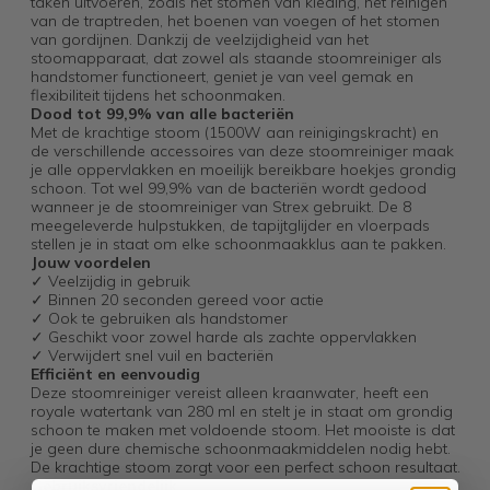
taken uitvoeren, zoals het stomen van kleding, het reinigen
van de traptreden, het boenen van voegen of het stomen
van gordijnen. Dankzij de veelzijdigheid van het
stoomapparaat, dat zowel als staande stoomreiniger als
handstomer functioneert, geniet je van veel gemak en
flexibiliteit tijdens het schoonmaken.
Dood tot 99,9% van alle bacteriën
Met de krachtige stoom (1500W aan reinigingskracht) en
de verschillende accessoires van deze stoomreiniger maak
je alle oppervlakken en moeilijk bereikbare hoekjes grondig
schoon. Tot wel 99,9% van de bacteriën wordt gedood
wanneer je de stoomreiniger van Strex gebruikt. De 8
meegeleverde hulpstukken, de tapijtglijder en vloerpads
stellen je in staat om elke schoonmaakklus aan te pakken.
Jouw voordelen
✓ Veelzijdig in gebruik
✓ Binnen 20 seconden gereed voor actie
✓ Ook te gebruiken als handstomer
✓ Geschikt voor zowel harde als zachte oppervlakken
✓ Verwijdert snel vuil en bacteriën
Efficiënt en eenvoudig
Deze stoomreiniger vereist alleen kraanwater, heeft een
royale watertank van 280 ml en stelt je in staat om grondig
schoon te maken met voldoende stoom. Het mooiste is dat
je geen dure chemische schoonmaakmiddelen nodig hebt.
De krachtige stoom zorgt voor een perfect schoon resultaat.
Gebruiksvriendelijk