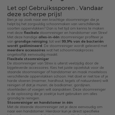
Let op! Gebruikssporen . Vandaar
deze scherpe prijs!
Ben je op zoek naar een krachtige stoomreiniger die je
helpt bij het zorgvuldig schoonmaken van verschillende
soorten oppervlakken? Dan is het tijd om kennis te maken
met deze
flexibele
stoomreiniger en handstomer van Strex!
Met deze handige
alles-in-één
stoomreiniger profiteer je
van
grondige reiniging
; tot wel
99,9% van de bacteriën
wordt geëlimineerd
. De stoomreiniger wordt geleverd met
meerdere accessoires
wat het schoonmaakproces
ongelooflijk eenvoudig maakt.
Flexibele stoomreiniger
De stoomreiniger van Strex is uiterst veelzijdig door de
bijgeleverde accessoires. Kies het juiste opzetstuk voor de
staande stoomreiniger of handstomer en maak moeiteloos
verschillende oppervlakken schoon. Het doet er niet toe of je
harde vloeren (marmer, hardhout, tegels of natuursteen) wilt
reinigen of dat je muren, de badkamer, gordijnen,
vloerkleden of voegen wilt aanpakken. Deze stoomreiniger
is de oplossing die je zoekt.je kunt gebruiken om alles
grondig te reinigen.
Stoomreiniger en handstomer in één
Met de staande stoomreiniger zet je deze eenvoudig om
naar een handstomer. Hierdoor kun je direct specifieke