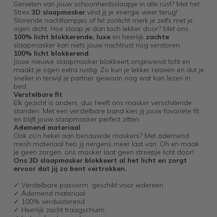
Genieten van jouw schoonheidsslaapje in alle rust? Met het
Strex
3D slaapmasker
vind jij je energie weer terug!
Storende nachtlampjes of fel zonlicht merk je zelfs met je
ogen dicht. Hoe slaap je dan toch lekker door? Met ons
100% licht blokkerende,
luxe
en
heerlijk
zachte
slaapmasker kan niets jouw nachtrust nog verstoren.
100% licht blokkerend
Jouw nieuwe slaapmasker blokkeert ongewenst licht en
maakt je ogen extra rustig. Zo kun je lekker relaxen en dut je
sneller in terwijl je partner gewoon nog wat kan lezen in
bed.
Verstelbare fit
Elk gezicht is anders, dus heeft ons masker verschillende
standen. Met een verstelbare band kies jij jouw favoriete fit
en blijft jouw slaapmasker perfect zitten.
A
demend materiaal
Ook zo’n hekel aan benauwde maskers? Met ademend
mesh materiaal heb jij nergens meer last van. Oh en maak
je geen zorgen, ons masker laat geen streepje licht door!
Ons 3D slaapmasker blokkeert al het licht en zorgt
ervoor dat jij zo bent vertrokken.
✓ Verstelbare pasvorm, geschikt voor iedereen
✓ Ademend materiaal
✓ 100% verduisterend
✓ Heerlijk zacht traagschuim