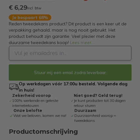
€ 6,29
Incl. btw
Je bespaart 68%
Reden tweedekans product? Dit product is een keer uit de
verpakking gehaald, maar is nog nooit gebruikt. Het
product behoudt zijn garantie. Veel plezier met deze
duurzame tweedekans koop!
Lees meer
...
Stuur mij een email zodra leverbaar
Op werkdagen vóór 17:00u besteld. Volgende dag
in huis!
Zekerheid voorop
Niet goed? Geld terug!
100% werkende en geteste
Je kunt producten tot 30 dagen
internetretouren
retour sturen
Onze belofte
Duurzaam
Wat we beloven, komen we na!
Duurzaamheid voorop =
tweedekans
Productomschrijving