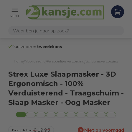
MENU
100% werken
Duurzaam =
tweedekans
internetretoure
Home
Mooi gezond
Persoonlijke verzorging
Lichaamsverzorging
/
/
/
Strex Luxe Slaapmasker - 3D
Ergonomisch - 100%
Verduisterend - Traagschuim -
Slaap Masker - Oog Masker
€ 19,95
Niet op voorraad
Prijs op bol.com