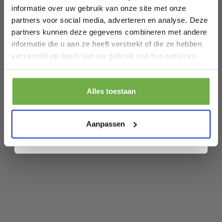
informatie over uw gebruik van onze site met onze
SKU
150839878
partners voor social media, adverteren en analyse. Deze
partners kunnen deze gegevens combineren met andere
informatie die u aan ze heeft verstrekt of die ze hebben
Gerelateerde producten
Laat ons weten wanneer je jarig bent
verzameld op basis van uw gebruik van hun services.
Dressforfun Griezelige skeletbruid L -
Pak € 5,- korting
Alles toestaan
verkleedkleding kostuum halloween
€ 43,00
verkleden feestkleding
Prijs op bol.com
P
Door je aan te melden ga je akkoord met het ontvangen van promoties en
€ 14,29
€
-
67
%
andere commerciële berichten van 2dekansje. Je gaat ook akkoord met
carnavalskleding carnaval feestkledij
ons
Privacybeleid
. Je kunt je op elk moment weer afmelden.
Aanpassen
partykleding - 302007