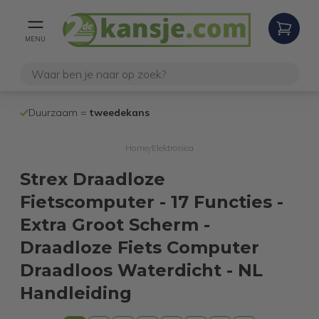
MENU
100% werken
Duurzaam =
tweedekans
internetretoure
Home
Elektronica
/
Strex Draadloze
Fietscomputer - 17 Functies -
Extra Groot Scherm -
Draadloze Fiets Computer
Draadloos Waterdicht - NL
Handleiding