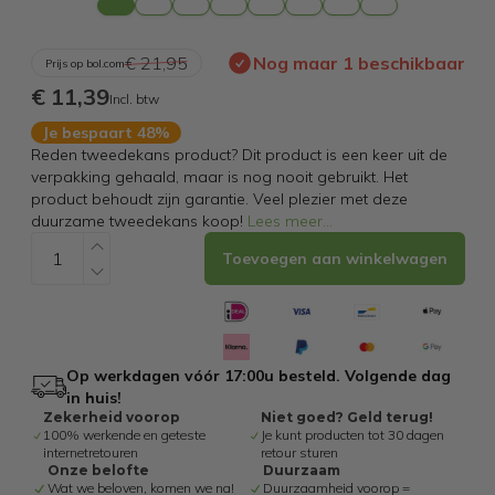
€ 21,95
Nog maar 1 beschikbaar
Prijs op bol.com
€ 11,39
Incl. btw
Je bespaart 48%
Reden tweedekans product? Dit product is een keer uit de
verpakking gehaald, maar is nog nooit gebruikt. Het
product behoudt zijn garantie. Veel plezier met deze
duurzame tweedekans koop!
Lees meer
...
Toevoegen aan winkelwagen
Op werkdagen vóór 17:00u besteld. Volgende dag
in huis!
Zekerheid voorop
Niet goed? Geld terug!
100% werkende en geteste
Je kunt producten tot 30 dagen
internetretouren
retour sturen
Onze belofte
Duurzaam
Wat we beloven, komen we na!
Duurzaamheid voorop =