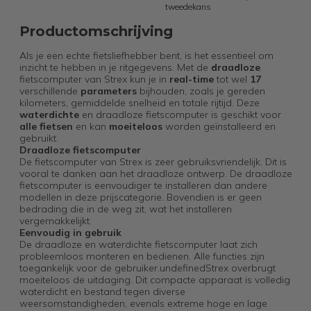
tweedekans
Productomschrijving
Als je een echte fietsliefhebber bent, is het essentieel om
inzicht te hebben in je ritgegevens. Met de
draadloze
fietscomputer van Strex kun je in
real-time
tot wel
17
verschillende
parameters
bijhouden, zoals je gereden
kilometers, gemiddelde snelheid en totale rijtijd. Deze
waterdichte
en draadloze fietscomputer is geschikt voor
alle fietsen
en kan
moeiteloos
worden geïnstalleerd en
gebruikt.
Draadloze fietscomputer
De fietscomputer van Strex is zeer gebruiksvriendelijk. Dit is
vooral te danken aan het draadloze ontwerp. De draadloze
fietscomputer is eenvoudiger te installeren dan andere
modellen in deze prijscategorie. Bovendien is er geen
bedrading die in de weg zit, wat het installeren
vergemakkelijkt.
Eenvoudig in gebruik
De draadloze en waterdichte fietscomputer laat zich
probleemloos monteren en bedienen. Alle functies zijn
toegankelijk voor de gebruiker.undefinedStrex overbrugt
moeiteloos de uitdaging. Dit compacte apparaat is volledig
waterdicht en bestand tegen diverse
weersomstandigheden, evenals extreme hoge en lage