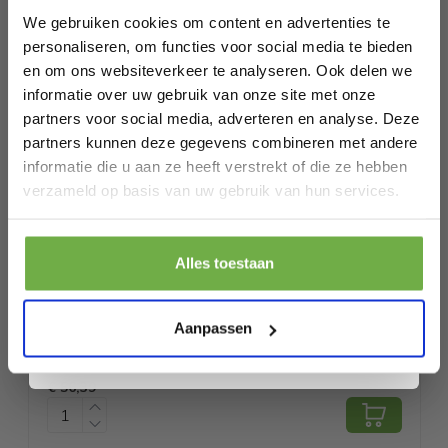
Afmetingen van het product: 4.4 x 6.0 x 1.5 mm
kortingen tot wel 70%.
Voeding door één knoopcel batterij; CR2032
We gebruiken cookies om content en advertenties te
personaliseren, om functies voor social media te bieden
Specificaties
en om ons websiteverkeer te analyseren. Ook delen we
informatie over uw gebruik van onze site met onze
Artikelnummer
8719325619614
partners voor social media, adverteren en analyse. Deze
partners kunnen deze gegevens combineren met andere
EAN
8719325619614
informatie die u aan ze heeft verstrekt of die ze hebben
Laat ons weten wanneer je jarig bent
SKU
150839817
verzameld op basis van uw gebruik van hun services.
Gerelateerde producten
Pak € 5,- korting
Alles toestaan
Door je aan te melden ga je akkoord met het ontvangen van promoties en
andere commerciële berichten van 2dekansje. Je gaat ook akkoord met
VONROC Nat- en droogzuiger /
NIEUW
ons
Privacybeleid
. Je kunt je op elk moment weer afmelden.
Aanpassen
Stofzuiger - 1400W – Inschakelautomaat
€ 74,95
- Blaasfunctie – 20L RVS tank – 3m slang
Prijs op bol.com
P
€ 56,39
€
- 6m stroomkabel