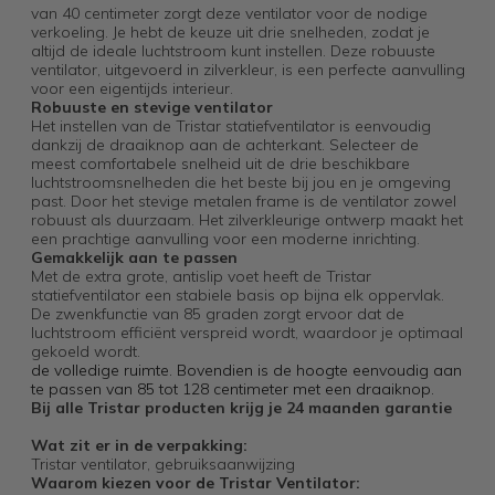
van 40 centimeter zorgt deze ventilator voor de nodige
verkoeling. Je hebt de keuze uit drie snelheden, zodat je
altijd de ideale luchtstroom kunt instellen. Deze robuuste
ventilator, uitgevoerd in zilverkleur, is een perfecte aanvulling
voor een eigentijds interieur.
Robuuste en stevige ventilator
Het instellen van de Tristar statiefventilator is eenvoudig
dankzij de draaiknop aan de achterkant. Selecteer de
meest comfortabele snelheid uit de drie beschikbare
luchtstroomsnelheden die het beste bij jou en je omgeving
past. Door het stevige metalen frame is de ventilator zowel
robuust als duurzaam. Het zilverkleurige ontwerp maakt het
een prachtige aanvulling voor een moderne inrichting.
Gemakkelijk aan te passen
Met de extra grote, antislip voet heeft de Tristar
statiefventilator een stabiele basis op bijna elk oppervlak.
De zwenkfunctie van 85 graden zorgt ervoor dat de
luchtstroom efficiënt verspreid wordt, waardoor je optimaal
gekoeld wordt.
de volledige ruimte. Bovendien is de hoogte eenvoudig aan
te passen van 85 tot 128 centimeter met een draaiknop.
Bij alle Tristar producten krijg je 24 maanden garantie
Wat zit er in de verpakking:
Tristar ventilator, gebruiksaanwijzing
Waarom kiezen voor de Tristar Ventilator: