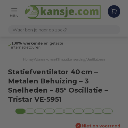
MENU
100% werkende
en geteste
Niet goed,
gel
internetretouren
Home
Wonen koken
Klimaatbeheersing
Ventilatoren
/
/
/
Statiefventilator 40 cm –
Metalen Behuizing – 3
Snelheden – 85° Oscillatie –
Tristar VE‑5951
Niet op voorraad