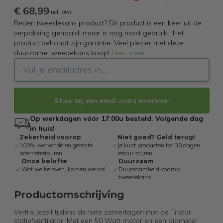
€ 68,99
Incl. btw
Reden tweedekans product? Dit product is een keer uit de
verpakking gehaald, maar is nog nooit gebruikt. Het
product behoudt zijn garantie. Veel plezier met deze
duurzame tweedekans koop!
Lees meer
...
Stuur mij een email zodra leverbaar
Op werkdagen vóór 17:00u besteld. Volgende dag
in huis!
Zekerheid voorop
Niet goed? Geld terug!
100% werkende en geteste
Je kunt producten tot 30 dagen
internetretouren
retour sturen
Onze belofte
Duurzaam
Wat we beloven, komen we na!
Duurzaamheid voorop =
tweedekans
Productomschrijving
Verfris jezelf tijdens de hete zomertagen met de Tristar
statiefventilator. Met een 50 Watt motor en een diameter