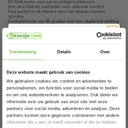
50 Watt motor voor een krachtige luchtstroom
Drie verschillende snelheden voor optimale comfort
Past perfect in elk interieur door het zilveren metalen
ontwerp
Oscillatiefunctie van 85 graden voor een uitgebreid dekking
Stevig door zijn hoogwaardige metaal en antislip basis
Specificaties
Hi Koopjesjager 👋
Toestemming
Details
Over
Artikelnummer
VE-5951
Schrijf je in en ontvang
direct € 5,-
EAN
8713016059512
welkomskorting
.
Deze website maakt gebruik van cookies
SKU
27535003
Bij 2dekansje.com profiteer je van
kortingen tot wel 70%.
We gebruiken cookies om content en advertenties te
personaliseren, om functies voor social media te bieden
Gerelateerde producten
en om ons websiteverkeer te analyseren. Ook delen we
informatie over uw gebruik van onze site met onze
partners voor social media, adverteren en analyse. Deze
Tafelventilator 40 cm – 3 Snelheden –
partners kunnen deze gegevens combineren met andere
85° Oscillatie – Verstelbare Luchtstroom
informatie die u aan ze heeft verstrekt of die ze hebben
Laat ons weten wanneer je jarig bent
€ 49,99
– Tristar VE-5728 – Zwart
P