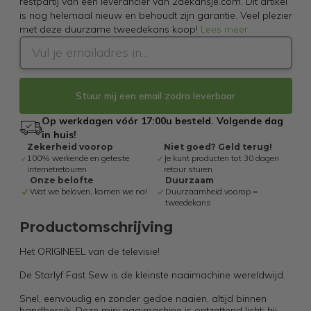
restpartij van een leverancier van 2dekansje.com. Dit artikel
is nog helemaal nieuw en behoudt zijn garantie. Veel plezier
met deze duurzame tweedekans koop!
Lees meer
...
Stuur mij een email zodra leverbaar
Op werkdagen vóór 17:00u besteld. Volgende dag
in huis!
Zekerheid voorop
Niet goed? Geld terug!
100% werkende en geteste
Je kunt producten tot 30 dagen
internetretouren
retour sturen
Onze belofte
Duurzaam
Wat we beloven, komen we na!
Duurzaamheid voorop =
tweedekans
Productomschrijving
Het ORIGINEEL van de televisie!
De Starlyf Fast Sew is de kleinste naaimachine wereldwijd.
Snel, eenvoudig en zonder gedoe naaien, altijd binnen
handbereik. Deze mini naaimachine is ontzettend licht; hij