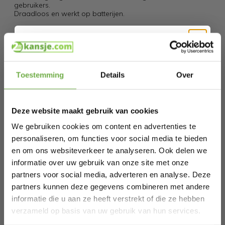
gebruikers.
Draadloos en werkt op batterijen.
Specificaties
Artikelnummer
Hi Koopjesjager 👋
Toestemming
Details
Over
EAN
9010041015674
Schrijf je in en ontvang
direct € 5,-
SKU
9721055565134
welkomskorting
.
Deze website maakt gebruik van cookies
Bij 2dekansje.com profiteer je van
kortingen tot wel 70%.
We gebruiken cookies om content en advertenties te
Gerelateerde producten
personaliseren, om functies voor social media te bieden
en om ons websiteverkeer te analyseren. Ook delen we
informatie over uw gebruik van onze site met onze
HomeShift Kledingstomer -
partners voor social media, adverteren en analyse. Deze
Stoomapparaat - Handstomer - Voor
I
partners kunnen deze gegevens combineren met andere
€ 34,95
Kleding en Meubilair - 380ML - Zwart
Prijs op bol.com
P
informatie die u aan ze heeft verstrekt of die ze hebben
€ 18,59
€
-
47
%
Laat ons weten wanneer je jarig bent
verzameld op basis van uw gebruik van hun services.