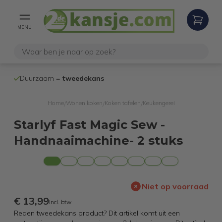
MENU
100% werken
Duurzaam =
tweedekans
internetretoure
Home
Wonen koken
Koken tafelen
Keukengerei
/
/
/
Starlyf Fast Magic Sew -
Handnaaimachine- 2 stuks
Niet op voorraad
€ 13,99
Incl. btw
Reden tweedekans product? Dit artikel komt uit een