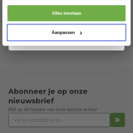
Pak € 5,- korting
Alles toestaan
Door je aan te melden ga je akkoord met het ontvangen van promoties en
andere commerciële berichten van 2dekansje. Je gaat ook akkoord met
ons
Privacybeleid
. Je kunt je op elk moment weer afmelden.
Aanpassen
Abonneer je op onze
nieuwsbrief
Blijf op de hoogte van onze laatste acties!