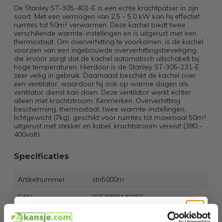
De Stanley ST-305-401-E is een echte krachtpatser in zijn
soort. Met een vermogen van 2.5 - 5.0 kW kan hij effectief
ruimtes tot 50m² verwarmen. Deze kachel biedt twee
verschillende warmte-instellingen en is uitgerust met een
thermostaat. Om oververhitting te voorkomen, is de kachel
voorzien van een ingebouwde oververhittingsbeveiliging,
die ervoor zorgt dat de kachel automatisch uitschakelt bij
hoge temperaturen. Hierdoor is de Stanley ST-305-231-E
zeer veilig in gebruik. Daarnaast beschikt de kachel over
een ventilator, waardoor hij ook op warme dagen als
ventilator dienst kan doen. Deze ventilator werkt echter
alleen met krachtstroom. Kenmerken: Oververhitting
bescherming, thermostaat, twee warmte-instellingen,
lichtgewicht (7kg), geschikt voor ruimtes tot maximaal 50m²,
uitgerust met stekker en kabel, krachtstroom vereist! (380 -
400volt)
Specificaties
Artikelnummer
stn5000rn
EAN
0657888143055
SKU
275300717