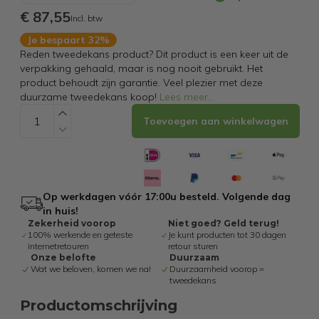
€ 87,55
Incl. btw
Je bespaart 32%
Reden tweedekans product? Dit product is een keer uit de
verpakking gehaald, maar is nog nooit gebruikt. Het
product behoudt zijn garantie. Veel plezier met deze
duurzame tweedekans koop!
Lees meer
...
Toevoegen aan winkelwagen
Op werkdagen vóór 17:00u besteld. Volgende dag
in huis!
Zekerheid voorop
Niet goed? Geld terug!
100% werkende en geteste
Je kunt producten tot 30 dagen
internetretouren
retour sturen
Onze belofte
Duurzaam
Wat we beloven, komen we na!
Duurzaamheid voorop =
tweedekans
Productomschrijving