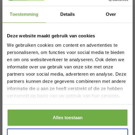
Hi Koopjesjager 👋
Toestemming
Details
Over
Gerelateerde producten
Schrijf je in en ontvang
direct € 5,-
welkomskorting
.
Deze website maakt gebruik van cookies
Bij 2dekansje.com profiteer je van
Stanley ST-22-240-E - Ventilatorkachel -
kortingen tot wel 70%.
We gebruiken cookies om content en advertenties te
22.7 x 17.2 x 24.5 cm - zwart/geel
€ 69,95
personaliseren, om functies voor social media te bieden
Prijs op bol.com
P
€ 33,99
€
-
51
%
en om ons websiteverkeer te analyseren. Ook delen we
informatie over uw gebruik van onze site met onze
partners voor social media, adverteren en analyse. Deze
partners kunnen deze gegevens combineren met andere
informatie die u aan ze heeft verstrekt of die ze hebben
Laat ons weten wanneer je jarig bent
verzameld op basis van uw gebruik van hun services.
Pak € 5,- korting
Alles toestaan
Door je aan te melden ga je akkoord met het ontvangen van promoties en
andere commerciële berichten van 2dekansje. Je gaat ook akkoord met