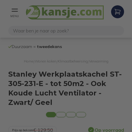
MENU
100% werken
Duurzaam =
tweedekans
internetretoure
Home
Wonen koken
Klimaatbeheersing
Verwarming
/
/
/
Stanley Werkplaatskachel ST-
305-231-E - tot 50m2 - Ook
Koude Lucht Ventilator -
Zwart/ Geel
€ 129,50
Op voorraad
Prijs op bol.com