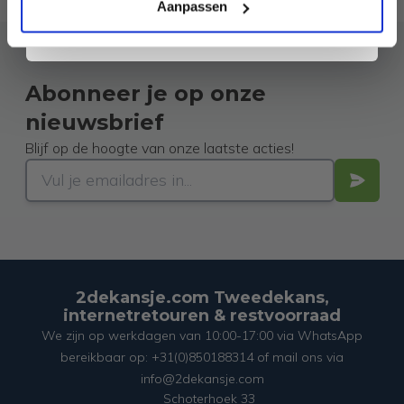
ons
Privacybeleid
. Je kunt je op elk moment weer afmelden.
Aanpassen
Abonneer je op onze
nieuwsbrief
Blijf op de hoogte van onze laatste acties!
2dekansje.com Tweedekans,
internetretouren & restvoorraad
We zijn op werkdagen van 10:00-17:00 via WhatsApp
bereikbaar op: +31(0)850188314 of mail ons via
info@2dekansje.com
Schoterhoek 33