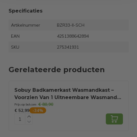
Specificaties
Artikelnummer
BZR33-II-SCH
EAN
4251388642894
SKU
275341931
Gerelateerde producten
Sobuy Badkamerkast Wasmandkast –
Voorzien Van 1 Uitneembare Wasmand
e
€ 80,90
En 1 Deur En 1 Schuiflade – Voor
Prijs op bol.com
P
€ 52,99
€
-
34
%
Badkamer En Wasruimte – Wit Gelakt
Mdf – 40 x 38 x 90 cm