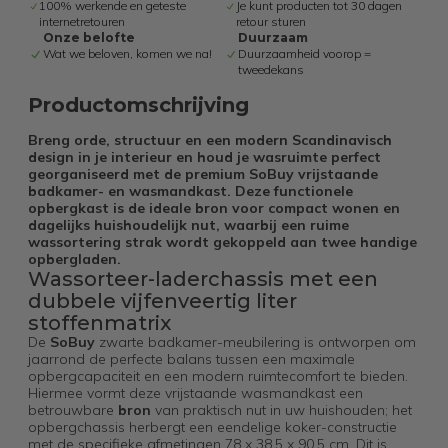
100% werkende en geteste
Je kunt producten tot 30 dagen
internetretouren
retour sturen
Onze belofte
Duurzaam
Wat we beloven, komen we na!
Duurzaamheid voorop =
tweedekans
Productomschrijving
Breng orde, structuur en een modern Scandinavisch
design in je interieur en houd je wasruimte perfect
georganiseerd met de premium SoBuy vrijstaande
badkamer- en wasmandkast. Deze functionele
opbergkast is de ideale bron voor compact wonen en
dagelijks huishoudelijk nut, waarbij een ruime
wassortering strak wordt gekoppeld aan twee handige
opbergladen.
Wassorteer-laderchassis met een
dubbele vijfenveertig liter
stoffenmatrix
De
SoBuy
zwarte badkamer-meubilering is ontworpen om
jaarrond de perfecte balans tussen een maximale
opbergcapaciteit en een modern ruimtecomfort te bieden.
Hiermee vormt deze vrijstaande wasmandkast een
betrouwbare
bron
van praktisch nut in uw huishouden; het
opbergchassis herbergt een eendelige koker-constructie
met de specifieke afmetingen 78 x 38,5 x 90,5 cm. Dit is