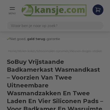
MENU
Niet goed,
geld terug
-garantie
Verzending na
Home
Wonen koken
Schoonmaken opruimen
Wassen drogen-strijken
/
/
/
SoBuy Vrijstaande
Badkamerkast Wasmandkast
– Voorzien Van Twee
Uitneembare
Wasmandzakken En Twee
Laden En Vier Siliconen Pads –
Voor Badkamer En Wasruimte