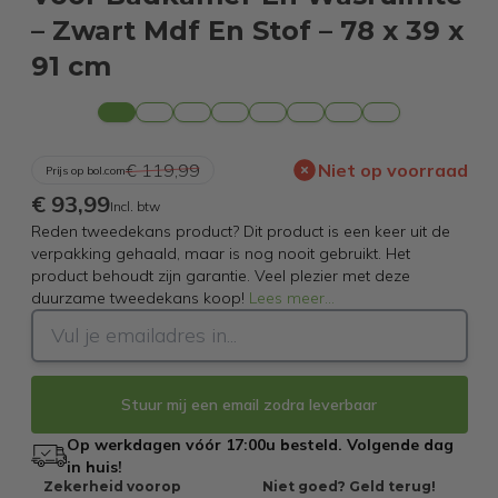
– Zwart Mdf En Stof – 78 x 39 x
91 cm
€ 119,99
Niet op voorraad
Prijs op bol.com
€ 93,99
Incl. btw
Reden tweedekans product? Dit product is een keer uit de
verpakking gehaald, maar is nog nooit gebruikt. Het
product behoudt zijn garantie. Veel plezier met deze
duurzame tweedekans koop!
Lees meer
...
Stuur mij een email zodra leverbaar
Op werkdagen vóór 17:00u besteld. Volgende dag
in huis!
Zekerheid voorop
Niet goed? Geld terug!