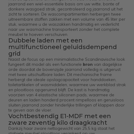
jaarrond een wiel-essentiële basis om uw witte, bonte of
donkere wasgoed strak, gecontroleerd og jaarrond uit het
zicht te sorteren. De wascompartimenten herbergen twee
uitneembare stoffen zakken met een volume van 45 liter per
stuk, waarmee u de waszakken handmatig en vederlicht
naar uw wasmachine transporteert zonder het complete
meubel te hoeven verschuiven.
Dubbele laden met een
multifunctioneel geluidsdempend
grid
Naast de focus op een minimalistische Scandinavische look
fungeert dit model als een functionele
bron
van dagelijkse
orde doordat de bovenzijde jaarrond volledig is uitgerust
met twee uitschuifbare laden. Dit mechanische frame
herbergt die ideale opslagcapaciteit voor handdoeken,
toiletartikelen of wasmiddelen, waarmee uw werkblad strak
en plooitloos opgeruimd blijft. De kast is handmatig
voorzien van 4 elastische siliconen pads, waarmee de
deuren en laden honderd procent rimpelloos en geruisloos
sluiten jaarrond zonder hinderlijke trillingen of klappen door
te geven aan de vloer.
Vochtbestendig E1-MDF met een
zware zeventig kilo draagkracht
Dankzij haar zware nettogewicht van 25,5 kg staat het
stabiele meubel plooitloos verankerd op uw