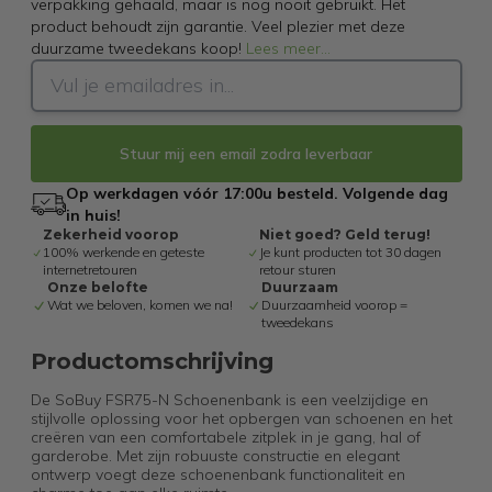
verpakking gehaald, maar is nog nooit gebruikt. Het
product behoudt zijn garantie. Veel plezier met deze
duurzame tweedekans koop!
Lees meer
...
Stuur mij een email zodra leverbaar
Op werkdagen vóór 17:00u besteld. Volgende dag
in huis!
Zekerheid voorop
Niet goed? Geld terug!
100% werkende en geteste
Je kunt producten tot 30 dagen
internetretouren
retour sturen
Onze belofte
Duurzaam
Wat we beloven, komen we na!
Duurzaamheid voorop =
tweedekans
Productomschrijving
De SoBuy FSR75-N Schoenenbank is een veelzijdige en
stijlvolle oplossing voor het opbergen van schoenen en het
creëren van een comfortabele zitplek in je gang, hal of
garderobe. Met zijn robuuste constructie en elegant
ontwerp voegt deze schoenenbank functionaliteit en