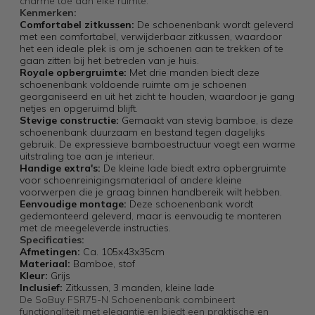
charme toe aan elke ruimte.
Kenmerken:
Comfortabel zitkussen:
De schoenenbank wordt geleverd
met een comfortabel, verwijderbaar zitkussen, waardoor
het een ideale plek is om je schoenen aan te trekken of te
gaan zitten bij het betreden van je huis.
Royale opbergruimte:
Met drie manden biedt deze
schoenenbank voldoende ruimte om je schoenen
georganiseerd en uit het zicht te houden, waardoor je gang
netjes en opgeruimd blijft.
Stevige constructie:
Gemaakt van stevig bamboe, is deze
schoenenbank duurzaam en bestand tegen dagelijks
gebruik. De expressieve bamboestructuur voegt een warme
uitstraling toe aan je interieur.
Handige extra's:
De kleine lade biedt extra opbergruimte
voor schoenreinigingsmateriaal of andere kleine
voorwerpen die je graag binnen handbereik wilt hebben.
Eenvoudige montage:
Deze schoenenbank wordt
gedemonteerd geleverd, maar is eenvoudig te monteren
met de meegeleverde instructies.
Specificaties:
Afmetingen:
Ca. 105x43x35cm
Materiaal:
Bamboe, stof
Kleur:
Grijs
Inclusief:
Zitkussen, 3 manden, kleine lade
De SoBuy FSR75-N Schoenenbank combineert
functionaliteit met elegantie en biedt een praktische en