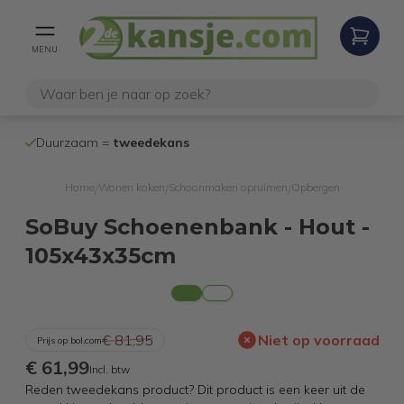
MENU
100% werken
Duurzaam =
tweedekans
internetretoure
Home
Wonen koken
Schoonmaken opruimen
Opbergen
/
/
/
SoBuy Schoenenbank - Hout -
105x43x35cm
€ 81,95
Niet op voorraad
Prijs op bol.com
€ 61,99
Incl. btw
Reden tweedekans product? Dit product is een keer uit de