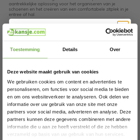
aantrekkelijke oplossing voor het organiseren van je
schoenen en het creëren van een comfortabele zitplek in je
entree of hal.
Specificaties
Hi Koopjesjager 👋
Artikelnummer
FSR75-N
Toestemming
Details
Over
EAN
4251388610046
Schrijf je in en ontvang
direct € 5,-
welkomskorting
.
SKU
152077239
Deze website maakt gebruik van cookies
Bij 2dekansje.com profiteer je van
kortingen tot wel 70%.
We gebruiken cookies om content en advertenties te
Gerelateerde producten
personaliseren, om functies voor social media te bieden
en om ons websiteverkeer te analyseren. Ook delen we
informatie over uw gebruik van onze site met onze
SoBuy FSR188-N Schoenenbank –
partners voor social media, adverteren en analyse. Deze
Comfortabele Zitbank met
zi
partners kunnen deze gegevens combineren met andere
€ 149,95
Opbergruimte voor Hal of Slaapkamer
k
Prijs op bol.com
P
informatie die u aan ze heeft verstrekt of die ze hebben
Laat ons weten wanneer je jarig bent
€ 112,00
€
(104 x 35 x 47 cm)
verzameld op basis van uw gebruik van hun services.