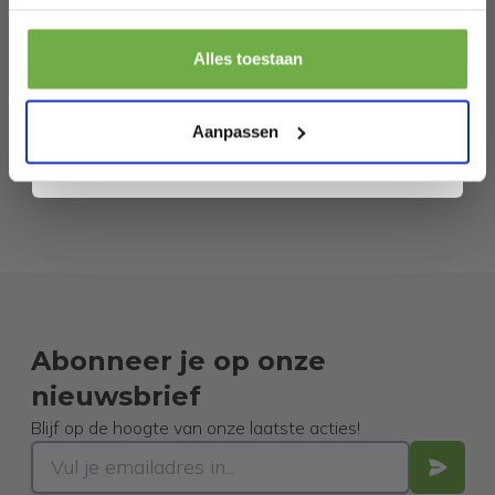
Pak € 5,- korting
Alles toestaan
Door je aan te melden ga je akkoord met het ontvangen van promoties en
andere commerciële berichten van 2dekansje. Je gaat ook akkoord met
ons
Privacybeleid
. Je kunt je op elk moment weer afmelden.
Aanpassen
Abonneer je op onze
nieuwsbrief
Blijf op de hoogte van onze laatste acties!