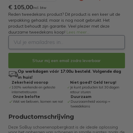
€ 105,00
Incl. btw
Reden tweedekans product? Dit product is een keer uit de
verpakking gehaald, maar is nog nooit gebruikt. Het
product behoudt zijn garantie. Veel plezier met deze
duurzame tweedekans koop!
Lees meer
...
Stuur mij een email zodra leverbaar
Op werkdagen vóór 17:00u besteld. Volgende dag
in huis!
Zekerheid voorop
Niet goed? Geld terug!
100% werkende en geteste
Je kunt producten tot 30 dagen
internetretouren
retour sturen
Onze belofte
Duurzaam
Wat we beloven, komen we na!
Duurzaamheid voorop =
tweedekans
Productomschrijving
Deze SoBuy schoenenopbergkast is de ideale oplossing
voor het opbergen van schoenen in smalle ruimtes zoals de