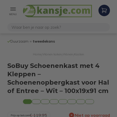
MENU
100% werken
Duurzaam =
tweedekans
internetretoure
Home
Wonen koken
Wonen
Kasten
/
/
/
SoBuy Schoenenkast met 4
Kleppen –
Schoenenopbergkast voor Hal
of Entree – Wit – 100x19x91 cm
€ 119,95
Niet op voorraad
Prijs op bol.com