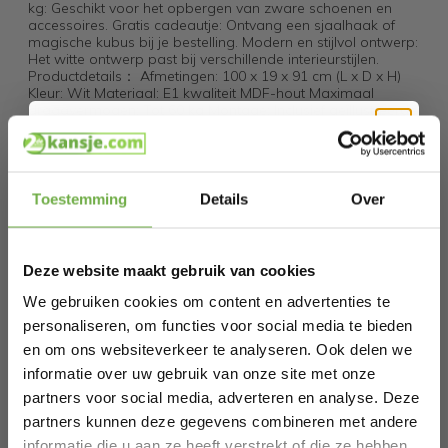
kg: Geschikt voor het opbergen van zware schoenen en
accessoires. Gratis cadeautje: Ontvang een sjaalhaak of
magische kubus bij je bestelling. Modern en stijlvol ontwerp:
Het witte ontwerp past bij verschillende interieurstijlen.
Productdetails： Afmetingen: 100 x 19 x 91 cm (L x D x H)
Kleur: Wit Materiaal: E1 kwaliteit MDF-hout Maximaal
draagvermogen: Tot 60 kg Montage: Inclusief geïllustreerde
handleiding voor eenvoudige montage
Hi Koopjesjager 👋
Specificaties
Toestemming
Details
Over
Artikelnummer
FSR100-W
Schrijf je in en ontvang
direct € 5,-
welkomskorting
.
EAN
4251388617465
Deze website maakt gebruik van cookies
Bij 2dekansje.com profiteer je van
SKU
150990424
kortingen tot wel 70%.
We gebruiken cookies om content en advertenties te
personaliseren, om functies voor social media te bieden
en om ons websiteverkeer te analyseren. Ook delen we
Gerelateerde producten
informatie over uw gebruik van onze site met onze
partners voor social media, adverteren en analyse. Deze
partners kunnen deze gegevens combineren met andere
SoBuy Schoenenkast met 2 Kleppen -
NIEUW
informatie die u aan ze heeft verstrekt of die ze hebben