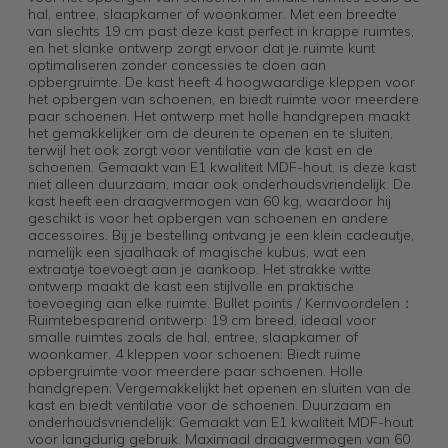
hal, entree, slaapkamer of woonkamer. Met een breedte
van slechts 19 cm past deze kast perfect in krappe ruimtes,
en het slanke ontwerp zorgt ervoor dat je ruimte kunt
optimaliseren zonder concessies te doen aan
opbergruimte. De kast heeft 4 hoogwaardige kleppen voor
het opbergen van schoenen, en biedt ruimte voor meerdere
paar schoenen. Het ontwerp met holle handgrepen maakt
het gemakkelijker om de deuren te openen en te sluiten,
terwijl het ook zorgt voor ventilatie van de kast en de
schoenen. Gemaakt van E1 kwaliteit MDF-hout, is deze kast
niet alleen duurzaam, maar ook onderhoudsvriendelijk. De
kast heeft een draagvermogen van 60 kg, waardoor hij
geschikt is voor het opbergen van schoenen en andere
accessoires. Bij je bestelling ontvang je een klein cadeautje,
namelijk een sjaalhaak of magische kubus, wat een
extraatje toevoegt aan je aankoop. Het strakke witte
ontwerp maakt de kast een stijlvolle en praktische
toevoeging aan elke ruimte. Bullet points / Kernvoordelen：
Ruimtebesparend ontwerp: 19 cm breed, ideaal voor
smalle ruimtes zoals de hal, entree, slaapkamer of
woonkamer. 4 kleppen voor schoenen: Biedt ruime
opbergruimte voor meerdere paar schoenen. Holle
handgrepen: Vergemakkelijkt het openen en sluiten van de
kast en biedt ventilatie voor de schoenen. Duurzaam en
onderhoudsvriendelijk: Gemaakt van E1 kwaliteit MDF-hout
voor langdurig gebruik. Maximaal draagvermogen van 60