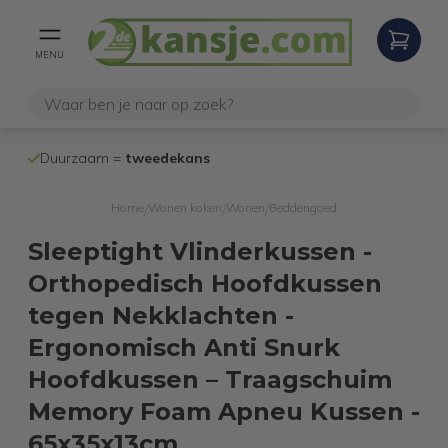
MENU
100% werken
Duurzaam =
tweedekans
internetretoure
Home
Wonen koken
Wonen
Beddengoed
/
/
/
Sleeptight Vlinderkussen -
Orthopedisch Hoofdkussen
tegen Nekklachten -
Ergonomisch Anti Snurk
Hoofdkussen – Traagschuim
Memory Foam Apneu Kussen -
65x35x13cm