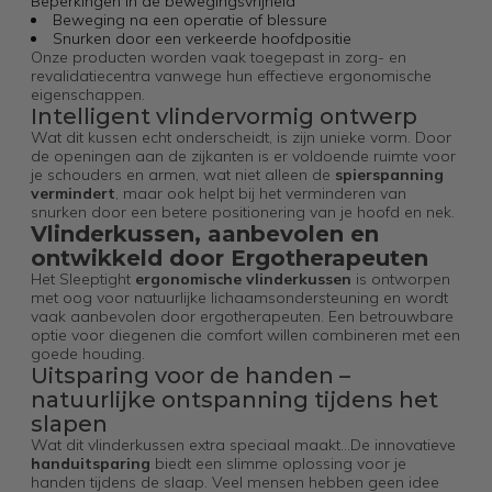
Beperkingen in de bewegingsvrijheid
Beweging na een operatie of blessure
Snurken door een verkeerde hoofdpositie
Onze producten worden vaak toegepast in zorg- en
revalidatiecentra vanwege hun effectieve ergonomische
eigenschappen.
Intelligent vlindervormig ontwerp
Wat dit kussen echt onderscheidt, is zijn unieke vorm. Door
de openingen aan de zijkanten is er voldoende ruimte voor
je schouders en armen, wat niet alleen de
spierspanning
vermindert
, maar ook helpt bij het verminderen van
snurken door een betere positionering van je hoofd en nek.
Vlinderkussen, aanbevolen en
ontwikkeld door Ergotherapeuten
Het Sleeptight
ergonomische vlinderkussen
is ontworpen
met oog voor natuurlijke lichaamsondersteuning en wordt
vaak aanbevolen door ergotherapeuten. Een betrouwbare
optie voor diegenen die comfort willen combineren met een
goede houding.
Uitsparing voor de handen –
natuurlijke ontspanning tijdens het
slapen
Wat dit vlinderkussen extra speciaal maakt...De innovatieve
handuitsparing
biedt een slimme oplossing voor je
handen tijdens de slaap. Veel mensen hebben geen idee