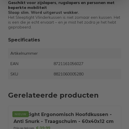
Geschikt voor zijslapers, rugslapers en personen met
beperkte mobiliteit
Slaap slim. Word uitgerust wakker.
Het Sleeptight Vlinderkussen is niet zomaar een kussen. Het
is een die je echt ervaart – en je mist het zodra je het hebt
geprobeerd.
Specificaties
Artikelnummer
EAN
8721161056027
SKU
8821060005280
Gerelateerde producten
Sleeptight Ergonomisch Hoofdkussen -
NIEUW
Anti Snurk - Traagschuim - 60x40x12 cm
€ 39,99
Prijs op bol.com
P