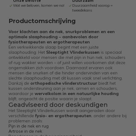
Onze belofte
Duurzaam
Wat we beloven, komen we na!
Duurzaamheid voorop =
tweedekans
Productomschrijving
Voor klachten aan de nek, snurkproblemen en een
optimale slaaphouding – aanbevolen door
fysiotherapeuten en ergotherapeuten
Een verkwikkende slaap begint met een juiste
slaaphouding. Het
Sleeptight Vlinderkussen
is speciaal
ontwikkeld voor mensen die met pijn in hun nek, schouders
of rug wakker worden – of juist willen voorkomen dat deze
ongemakken zich voordoen. Daarnaast ervaren ook
mensen die snurken of die hinder ondervinden van een
slechte slaaphouding met dit kussen vaak snel verlichting.
Dankzij de
orthopedische vlinderstructuur
biedt het
kussen ondersteuning aan je nek, armen en schouders,
waardoor je
wervelkolom in een natuurlijke houding
blijft, ongeacht de positie waarin je slaapt.
Geadviseerd door deskundigen
Het Sleeptight Vlinderkussen wordt aangeraden door
verschillende
fysio- en ergotherapeuten
, onder andere bij
problemen zoals:
Pijn in de nek en rug
Artrose in de nek