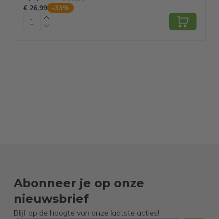
€ 26,99
€
-
33
%
Abonneer je op onze
nieuwsbrief
Blijf op de hoogte van onze laatste acties!