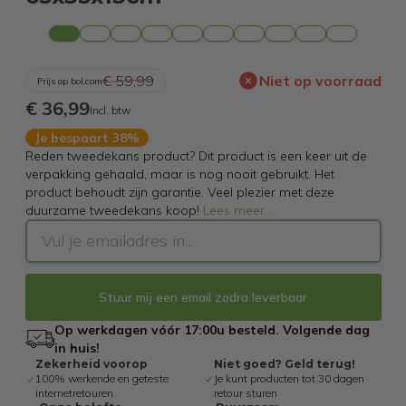
€ 59,99
Niet op voorraad
Prijs op bol.com
€ 36,99
Incl. btw
Je bespaart 38%
Reden tweedekans product? Dit product is een keer uit de
verpakking gehaald, maar is nog nooit gebruikt. Het
product behoudt zijn garantie. Veel plezier met deze
duurzame tweedekans koop!
Lees meer
...
Stuur mij een email zodra leverbaar
Op werkdagen vóór 17:00u besteld. Volgende dag
in huis!
Zekerheid voorop
Niet goed? Geld terug!
100% werkende en geteste
Je kunt producten tot 30 dagen
internetretouren
retour sturen