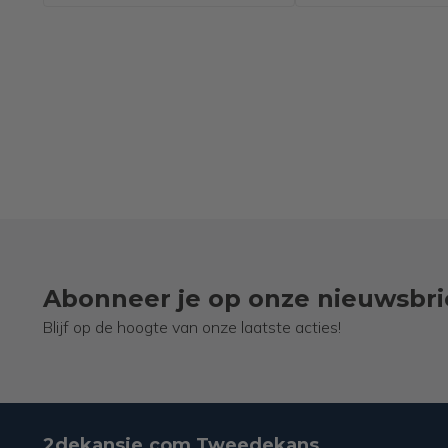
cm – Trunk Rolkoffer
Geruisloze Wi
– Spinner Wielen –
Bruin
Zwart
Abonneer je op onze nieuwsbri
Blijf op de hoogte van onze laatste acties!
2dekansje.com Tweedekans,