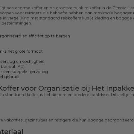
t een enorme koffer en de grootste trunk rolkoffer in de Classic He
s ontworpen voor reizigers die behoefte hebben aan maximale bagageru
e in vergelijking met standaard reiskoffers kun je kleding en bagage
re bestemmingen.
rganiseerd en efficiënt op te bergen
nks het grote formaat
erslag en vochtigheid
rbonaat (PC)
r een soepele rijervaring
el gebruik
offer voor Organisatie bij Het Inpakk
n standaard koffer, is het diepere en bredere hoofdvak. Dit stelt je i
ge vakanties, gezinsuitjes en reizigers die hun bagage georganiseerd
teriaal