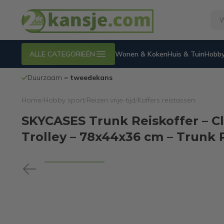
ALLE CATEGORIEËN
Wonen & Koken
Huis & Tuin
Hobby
Duurzaam =
tweedekans
Home
/
Hobby sport
/
Reizen vrije-tijd
/
Koffers reistassen
SKYCASES Trunk Reiskoffer – Cla
Trolley – 78x44x36 cm – Trunk 