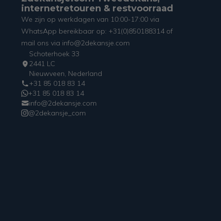
internetretouren & restvoorraad
We zijn op werkdagen van 10:00-17:00 via
WhatsApp bereikbaar op: +31(0)850188314 of
mail ons via info@2dekansje.com
Schoterhoek 33
2441 LC
Nieuwveen, Nederland
+31 85 018 83 14
+31 85 018 83 14
info@2dekansje.com
@2dekansje_com