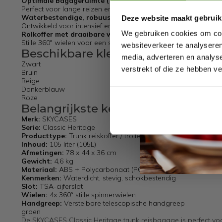
Optimale bagageruimte (105L)
Perfect voor lange reizen en afgelegen bestemmingen.
Waterbestendige, robuuste en schokbestendige koffer
Deze website maakt gebruik
Ontwikkeld voor intensief en langdurig gebruik.
We gebruiken cookies om cont
Rolkoffer met draaibare wielen
Stille 360° wielen voor een soepele en stabiele rit.
websiteverkeer te analyseren
Beschikbare kleuren
media, adverteren en analys
Zwart
verstrekt of die ze hebben v
Bruin
Beige
Donkerblauw
Roze
Belangrijkste kenmerken
Merk:
SKYCASES
Serie:
Classic Heritage
Producttype:
Trunk reiskoffer / trolleykoffer / lichtgewicht troll
Inhoud:
105 liter (105L)
Afmetingen:
78 x 44 x 36 cm
Gewicht:
4,6 kg
Materiaal:
ABS + Polycarbonaat (PC)
Kenmerken:
Waterdicht, stevig, schokbestendig
Slot:
TSA-cijferslot
Wielen:
4x 360° stille spinnerwielen
Handgreep:
Verstelbare telescopische handgreep
groen
De SKYCASES Classic Heritage trunk reisbagage is perfect voo