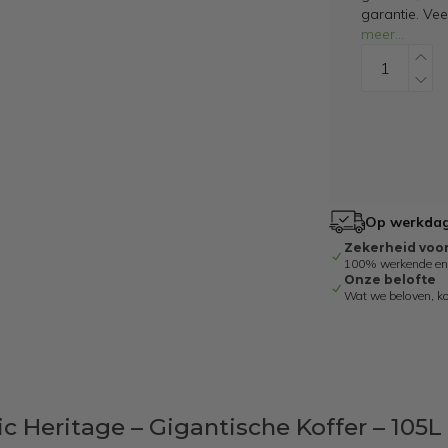
garantie. Ve
meer
...
Op werkdage
Zekerheid voo
100% werkende en g
Onze belofte
Wat we beloven, k
c Heritage – Gigantische Koffer – 105L