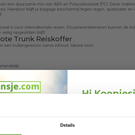
 van een duurzame mix van ABS en Polycarbonaat (PC). Deze materia
n. Hierdoor blijft je bagage beschermd tegen regen, spatwater en i
t.
ruciaal is voor internationale reizen. Douaneambtenaren kunnen de kof
ilig opgesloten blijft.
rote Trunk Reiskoffer
ffer een buitengewoon ruime inhoud. Ideaal voor:
riendelijk.
n – Voor Gemakkelijke en Stabiele
Hi Koopjes
stil draaiende wielen die 360 graden draaien. Hierdoor beweegt de kof
Schrijf je in en ontv
 in hoogte verstelbare telescopische handgreep en de stevige handvatte
welkomskor
lassic Heritage Trunk Reiskoffer?
Bij 2dekansje.com pr
ikelijk
Details
kortingen tot 