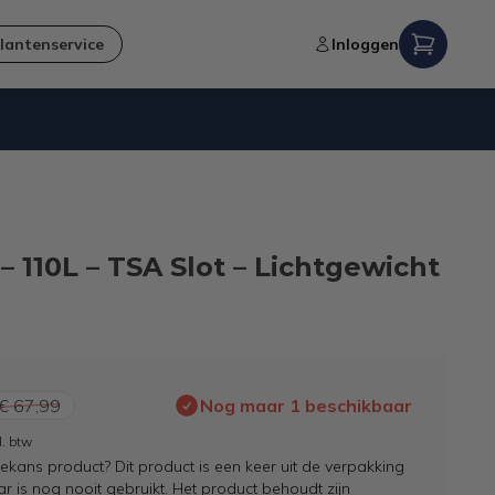
lantenservice
Inloggen
Niet goed,
geld terug
-garantie
– 110L – TSA Slot – Lichtgewicht
€ 67,99
Nog maar 1 beschikbaar
l. btw
kans product? Dit product is een keer uit de verpakking
 is nog nooit gebruikt. Het product behoudt zijn