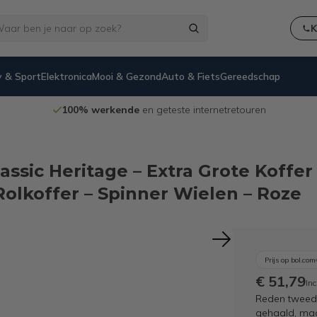
K
 & Sport
Elektronica
Mooi & Gezond
Auto & Fiets
Gereedschap
100% werkende
en geteste internetretouren
ssic Heritage – Extra Grote Koffer 
Rolkoffer – Spinner Wielen – Roze
Prijs op bol.com
€ 51,79
Inc
Reden tweede
gehaald, maar