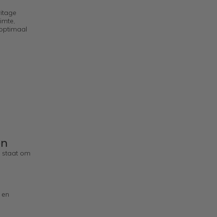
ritage
imte,
 optimaal
en
n staat om
 en