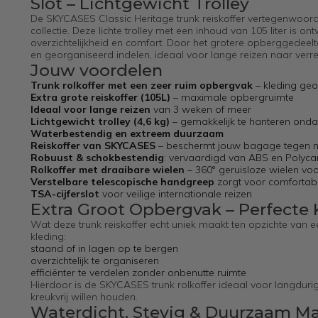
Slot – Lichtgewicht Trolley
De SKYCASES Classic Heritage trunk reiskoffer vertegenwoordig
collectie. Deze lichte trolley met een inhoud van 105 liter i
overzichtelijkheid en comfort. Door het grotere opberggedeelt
en georganiseerd indelen, ideaal voor lange reizen naar ver
Jouw voordelen
Trunk rolkoffer met een zeer ruim opbergvak
– kleding geo
Extra grote reiskoffer (105L)
– maximale opbergruimte
Ideaal voor lange reizen
van 3 weken of meer
Lichtgewicht trolley (4,6 kg)
– gemakkelijk te hanteren onda
Waterbestendig en extreem duurzaam
Reiskoffer van SKYCASES
– beschermt jouw bagage tegen ne
Robuust & schokbestendig
: vervaardigd van ABS en Polyca
Rolkoffer met draaibare wielen
– 360° geruisloze wielen voo
Verstelbare telescopische handgreep
zorgt voor comfortab
TSA-cijferslot
voor veilige internationale reizen
Extra Groot Opbergvak – Perfecte K
Wat deze trunk reiskoffer echt uniek maakt ten opzichte van ee
kleding:
staand of in lagen op te bergen
overzichtelijk te organiseren
efficiënter te verdelen zonder onbenutte ruimte
Hierdoor is de SKYCASES trunk rolkoffer ideaal voor langduri
kreukvrij willen houden.
Waterdicht, Stevig & Duurzaam Ma