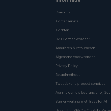
Informatie
Over ons
Klantenservice
Klachten
B2B Partner worden?
Annuleren & retourneren
Algemene voorwaarden
Privacy Policy
Betaalmethoden
Tweedekans product condities
Aanmelden als leverancier bij 2d
Samenwerking met Trees for All
Uitzending VPRO - Op Volle Retou