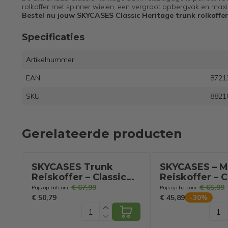
rolkoffer met spinner wielen, een vergroot opbergvak en ma
Bestel nu jouw SKYCASES Classic Heritage trunk rolkoffer
Specificaties
Artikelnummer
EAN
8721
SKU
8821
Gerelateerde producten
SKYCASES Trunk
SKYCASES – 
Reiskoffer – Classic
Reiskoffer – C
Heritage – Extra Grote
Heritage –
€ 67,99
€ 65,99
Prijs op bol.com
Prijs op bol.com
Koffer – 110L – TSA
Lichtgewicht 
€ 50,79
€ 45,89
-
30
%
Slot – Lichtgewicht
Slot – 66x45x
Trolley – 78x44x36
63L – M Rolkof