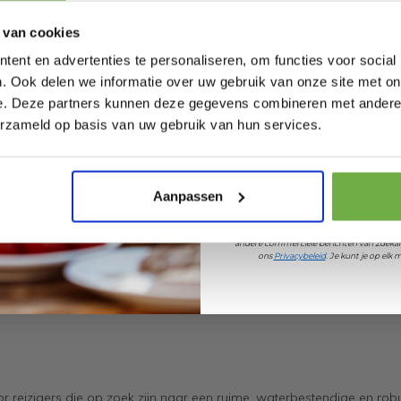
 van cookies
ent en advertenties te personaliseren, om functies voor social
. Ook delen we informatie over uw gebruik van onze site met on
e. Deze partners kunnen deze gegevens combineren met andere i
Laat ons weten wanneer
erzameld op basis van uw gebruik van hun services.
Pak € 5,- k
Aanpassen
Door je aan te melden ga je akkoord met h
ey
andere commerciële berichten van 2dekan
ons
Privacybeleid
. Je kunt je op el
r reizigers die op zoek zijn naar een ruime, waterbestendige en rob