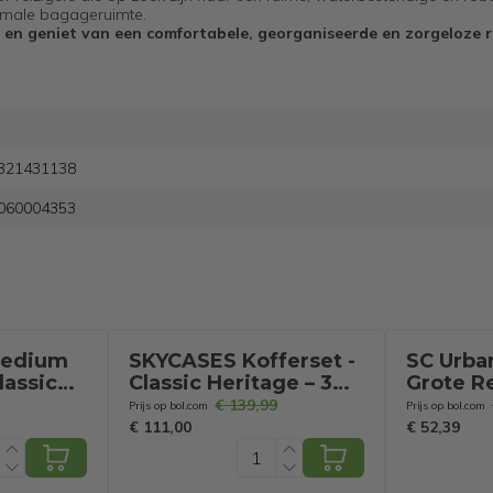
ximale bagageruimte.
 en geniet van een comfortabele, georganiseerde en zorgeloze r
321431138
060004353
Medium
SKYCASES Kofferset -
SC Urba
lassic
Classic Heritage – 3
Grote Re
Delig – Handbagage &
Cijferslo
€ 139,99
Prijs op bol.com
Prijs op bol.com
– TSA
Check-in Koffers –
49x30x7
€ 111,00
€ 52,39
26 cm –
36L/63L/100L – TSA
Reiskof
fer –
Slot – 360° geruisloze
Koffersl