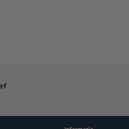
elen –
wielen – Lichtgewicht
wielen -
– Trolley – Bruin
ef