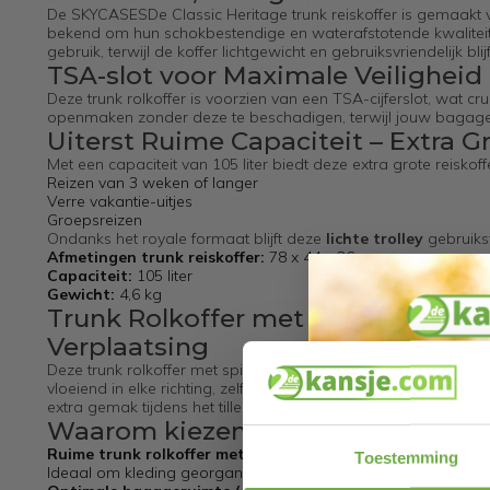
De SKYCASESDe Classic Heritage trunk reiskoffer is gemaakt
bekend om hun schokbestendige en waterafstotende kwaliteite
gebruik, terwijl de koffer lichtgewicht en gebruiksvriendelijk blijf
TSA-slot voor Maximale Veiligheid
Deze trunk rolkoffer is voorzien van een TSA-cijferslot, wat c
openmaken zonder deze te beschadigen, terwijl jouw bagage ve
Uiterst Ruime Capaciteit – Extra G
Met een capaciteit van 105 liter biedt deze extra grote reisko
Reizen van
3 weken of langer
Verre vakantie-uitjes
Groepsreizen
Ondanks het royale formaat blijft deze
lichte trolley
gebruiksv
Afmetingen trunk reiskoffer:
78 x 44 x 36 cm
Capaciteit:
105 liter
Gewicht:
4,6 kg
Trunk Rolkoffer met Spinner Wiele
Verplaatsing
Deze trunk rolkoffer met spinner wielen is uitgerust met vier 
vloeiend in elke richting, zelfs als hij volledig gevuld is. De
extra gemak tijdens het tillen en verplaatsen.
Waarom kiezen voor de SKYCASES C
Ruime trunk rolkoffer met een groter opbergvak dan gebru
Toestemming
Ideaal om kleding georganiseerd en efficiënt op te bergen.