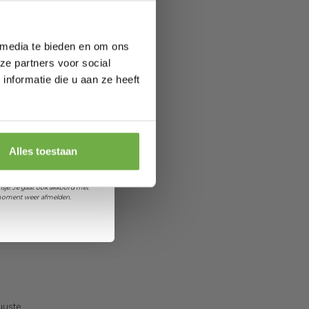
 media te bieden en om ons
ze partners voor social
nformatie die u aan ze heeft
 je jarig bent
orting
Alles toestaan
et ontvangen van promoties en
sje. Je gaat ook akkoord met
k moment weer afmelden.
uuste