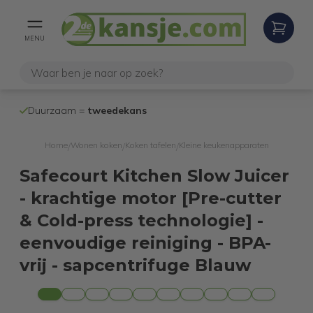
MENU
100% werken
Duurzaam =
tweedekans
internetretoure
Home
Wonen koken
Koken tafelen
Kleine keukenapparaten
/
/
/
Safecourt Kitchen Slow Juicer
- krachtige motor [Pre-cutter
& Cold-press technologie] -
eenvoudige reiniging - BPA-
vrij - sapcentrifuge Blauw