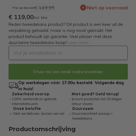
€ 149,95
Niet op voorraad
Prijs op bol.com
€ 119,00
Incl. btw
Reden tweedekans product? Dit product is een keer uit de
verpakking gehaald, maar is nog nooit gebruikt. Het
product behoudt zijn garantie. Veel plezier met deze
duurzame tweedekans koop!
Lees meer
...
Stuur mij een email zodra leverbaar
Op werkdagen vóór 17:00u besteld. Volgende dag
in huis!
Zekerheid voorop
Niet goed? Geld terug!
100% werkende en geteste
Je kunt producten tot 30 dagen
internetretouren
retour sturen
Onze belofte
Duurzaam
Wat we beloven, komen we na!
Duurzaamheid voorop =
tweedekans
Productomschrijving