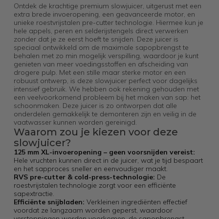
Ontdek de krachtige premium slowjuicer, uitgerust met een
extra brede invoeropening, een geavanceerde motor, en
unieke roestvrijstalen pre-cutter technologie. Hiermee kun je
hele appels, peren en selderijstengels direct verwerken
zonder dat je ze eerst hoeft te snijden. Deze juicer is
speciaal ontwikkeld om de maximale sapopbrengst te
behalen met zo min mogelijk verspilling, waardoor je kunt
genieten van meer voedingsstoffen en afscheiding van
drogere pulp. Met een stille maar sterke motor en een
robuust ontwerp, is deze slowjuicer perfect voor dagelijks
intensief gebruik. We hebben ook rekening gehouden met
een veelvoorkomend probleem bij het maken van sap: het
schoonmaken. Deze juicer is zo ontworpen dat alle
onderdelen gemakkelijk te demonteren zijn en veilig in de
vaatwasser kunnen worden gereinigd.
Waarom zou je kiezen voor deze
slowjuicer?
125 mm XL-invoeropening – geen voorsnijden vereist:
Hele vruchten kunnen direct in de juicer, wat je tijd bespaart
en het sapproces sneller en eenvoudiger maakt.
RVS pre-cutter & cold-press-technologie:
De
roestvrijstalen technologie zorgt voor een efficiënte
sapextractie.
Efficiënte snijbladen:
Verkleinen ingrediënten effectief
voordat ze langzaam worden geperst, waardoor
verstoppingen worden voorkomen, de sapopbrengst