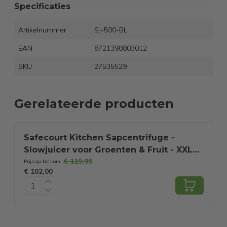
Specificaties
Artikelnummer
SJ-500-BL
EAN
8721398803012
SKU
27535529
Gerelateerde producten
Safecourt Kitchen Sapcentrifuge -
Slowjuicer voor Groenten & Fruit - XXL
€ 119,99
Vulopening - Krachtige motor - Zwart
Prijs op bol.com
P
€ 102,00
€