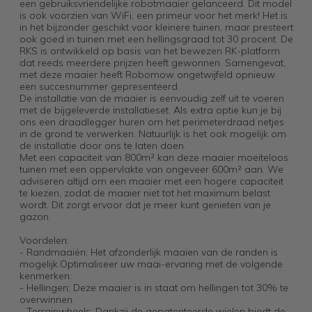
een gebruiksvriendelijke robotmaaier gelanceerd. Dit model
is ook voorzien van WiFi, een primeur voor het merk! Het is
in het bijzonder geschikt voor kleinere tuinen, maar presteert
ook goed in tuinen met een hellingsgraad tot 30 procent. De
RKS is ontwikkeld op basis van het bewezen RK-platform
dat reeds meerdere prijzen heeft gewonnen. Samengevat,
met deze maaier heeft Robomow ongetwijfeld opnieuw
een succesnummer gepresenteerd.
De installatie van de maaier is eenvoudig zelf uit te voeren
met de bijgeleverde installatieset. Als extra optie kun je bij
ons een draadlegger huren om het perimeterdraad netjes
in de grond te verwerken. Natuurlijk is het ook mogelijk om
de installatie door ons te laten doen.
Met een capaciteit van 800m² kan deze maaier moeiteloos
tuinen met een oppervlakte van ongeveer 600m² aan. We
adviseren altijd om een maaier met een hogere capaciteit
te kiezen, zodat de maaier niet tot het maximum belast
wordt. Dit zorgt ervoor dat je meer kunt genieten van je
gazon.
Voordelen:
- Randmaaiën; Het afzonderlijk maaien van de randen is
mogelijk.Optimaliseer uw maai-ervaring met de volgende
kenmerken:
- Hellingen; Deze maaier is in staat om hellingen tot 30% te
overwinnen.
- Terrainwheels; Dankzij de gepatenteerde wielen biedt de