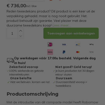
€ 736,00
Incl. btw
Reden tweedekans product? Dit product is een keer uit de
verpakking gehaald, maar is nog nooit gebruikt. Het
product behoudt zijn garantie. Veel plezier met deze
duurzame tweedekans koop!
Lees meer
...
Toevoegen aan winkelwagen
Op werkdagen vóór 17:00u besteld. Volgende dag
in huis!
Zekerheid voorop
Niet goed? Geld terug!
100% werkende en geteste
Je kunt producten tot 30 dagen
internetretouren
retour sturen
Onze belofte
Duurzaam
Wat we beloven, komen we na!
Duurzaamheid voorop =
tweedekans
Productomschrijving
Met de introductie van dit compacte model heeft Robomow