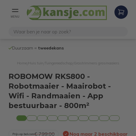
MENU
100% werken
Duurzaam =
tweedekans
internetretoure
Home
Huis tuin
Tuingereedschap
Grastrimmers grasmaaiers
/
/
/
ROBOMOW RKS800 -
Robotmaaier - Maairobot -
Wifi - Randmaaien - App
bestuurbaar - 800m²
€ 799,00
Nog maar 2 beschikbaar
Prijs op bol.com