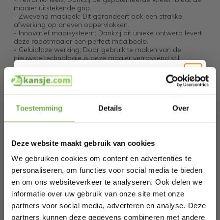
maaier uitstekende grip.
- Zwevend maaidek; Dit garandeert ook een strakke
afwerking op oneven oppervlakken.
- Innovatief maaisysteem; Dankzij dit unieke ontwerp levert
deze robotmaaier een perfect maaibeeld.
- Geluidloze werking; Door gebruik te maken van de
nieuwste technologie is deze maaier verrassend stil.
- Plug & Play; Mocht de maaier tijdelijk niet optimaal
functioneren, dan kunnen onderdelen eenvoudig door uzelf
worden vervangen.
Hi Koopjesjager 👋
Specificaties
Toestemming
Details
Over
Schrijf je in en ontvang
direct € 5,-
Artikelnummer
welkomskorting
.
Deze website maakt gebruik van cookies
EAN
4008423925364
Bij 2dekansje.com profiteer je van
kortingen tot wel 70%.
We gebruiken cookies om content en advertenties te
SKU
9721055565378
personaliseren, om functies voor social media te bieden
en om ons websiteverkeer te analyseren. Ook delen we
informatie over uw gebruik van onze site met onze
Gerelateerde producten
partners voor social media, adverteren en analyse. Deze
partners kunnen deze gegevens combineren met andere