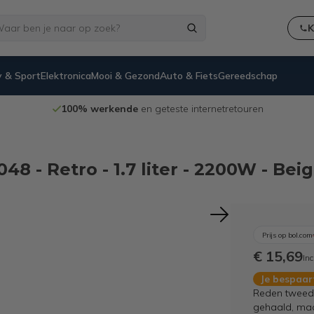
K
 & Sport
Elektronica
Mooi & Gezond
Auto & Fiets
Gereedschap
100% werkende
en geteste internetretouren
 - Retro - 1.7 liter - 2200W - Bei
Prijs op bol.com
€ 15,69
Inc
Je bespaa
Reden tweede
gehaald, maar