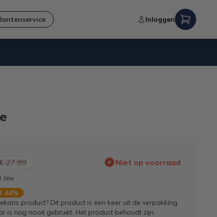
lantenservice
Inloggen
Niet goed,
geld terug
-garantie
ge
€ 27,99
Niet op voorraad
l. btw
rt 44%
kans product? Dit product is een keer uit de verpakking
 is nog nooit gebruikt. Het product behoudt zijn