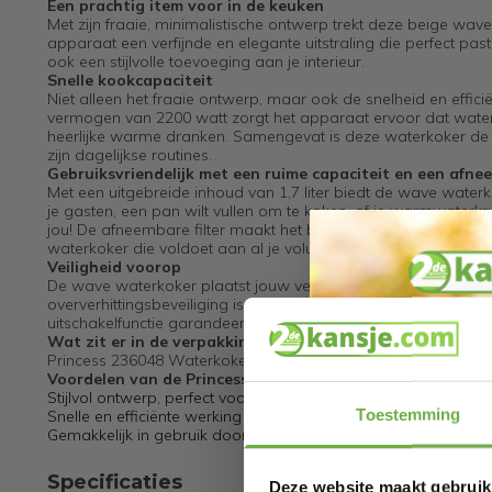
Een prachtig item voor in de keuken
Met zijn fraaie, minimalistische ontwerp trekt deze beige wav
apparaat een verfijnde en elegante uitstraling die perfect past
ook een stijlvolle toevoeging aan je interieur.
Snelle kookcapaciteit
Niet alleen het fraaie ontwerp, maar ook de snelheid en effic
vermogen van 2200 watt zorgt het apparaat ervoor dat water 
heerlijke warme dranken. Samengevat is deze waterkoker de id
zijn dagelijkse routines.
Gebruiksvriendelijk met een ruime capaciteit en een afnee
Met een uitgebreide inhoud van 1,7 liter biedt de wave waterk
je gasten, een pan wilt vullen om te koken, of je warmwaterkr
jou! De afneembare filter maakt het bovendien gemakkelijk 
waterkoker die voldoet aan al je volumebehoeften zonder in te b
Veiligheid voorop
De wave waterkoker plaatst jouw veiligheid voorop met inno
oververhittingsbeveiliging is deze waterkoker ontworpen o
uitschakelfunctie garandeert een veilige en onbezorgde kooke
Wat zit er in de verpakking?
Princess 236048 Waterkoker Wave – gebruiksaanwijzing
Voordelen van de Princess 236048 Waterkoker Wave:
Stijlvol ontwerp, perfect voor elke keuken
Toestemming
Snelle en efficiënte werking dankzij het sterke vermogen van
Gemakkelijk in gebruik door de royale capaciteit van 1,7 Liter
Specificaties
Deze website maakt gebruik