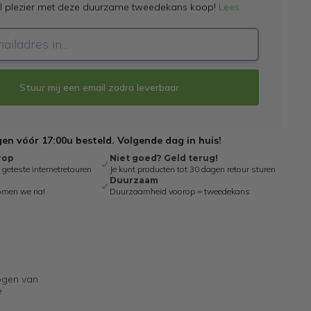
el plezier met deze duurzame tweedekans koop!
Lees
Stuur mij een email zodra leverbaar
n vóór 17:00u besteld. Volgende dag in huis!
rop
Niet goed? Geld terug!
eteste internetretouren
Je kunt producten tot 30 dagen retour sturen
Duurzaam
omen we na!
Duurzaamheid voorop = tweedekans
mogen van
e