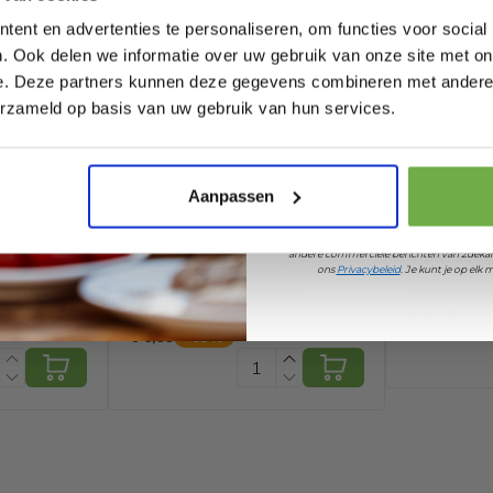
ent en advertenties te personaliseren, om functies voor social
6048.01.001
. Ook delen we informatie over uw gebruik van onze site met on
836993365
e. Deze partners kunnen deze gegevens combineren met andere i
Laat ons weten wanneer
erzameld op basis van uw gebruik van hun services.
5098
Pak € 5,- k
Aanpassen
Door je aan te melden ga je akkoord met h
andere commerciële berichten van 2dekan
ker
Digitale tekentablet -
Deuba 
ons
Privacybeleid
. Je kunt je op el
RESTVOORR
Retro -
grafische tablet -
Zilver/Z
- Oranje
schrijfbord met LCD
Staal 1,7
€ 18,99
€ 45,99
Prijs op bol.com
scherm- memotablet
€ 6,99
-
63
%
- schrijfpil - 12 inch -
zwart