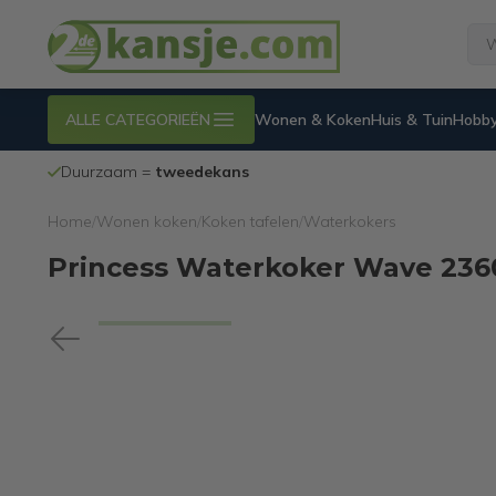
ALLE CATEGORIEËN
Wonen & Koken
Huis & Tuin
Hobby
Duurzaam =
tweedekans
Home
/
Wonen koken
/
Koken tafelen
/
Waterkokers
Princess Waterkoker Wave 236048