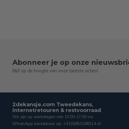
Abonneer je op onze nieuwsbri
Blijf op de hoogte van onze laatste acties!
2dekansje.com Tweedekans,
internetretouren & restvoorraad
We zijn op werkdagen van 10:00-17:00 via
WhatsApp bereikbaar op: +31(0)850188314 of