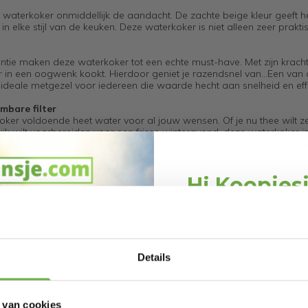
e waterkoker onmiddellijk de aandacht. De zachte beige kleur geeft h
 in elke stijl van de keuken. Deze waterkoker is niet alleen zeer prakt
iëntie maken deze waterkoker tot een echte must-have. Met zijn krach
in een oogwenk kookt. Hierdoor geniet je razendsnel van...Een van
eale metgezel voor iedereen die waarde hecht aan snelheid en effect
mbare filter
oker voldoende heet water voor al jouw wensen. Of je nu thee wilt z
uik wilt voorbereiden voor een frisse winteravond, deze waterkoker is
om de waterkoker snel schoon te maken. Geniet van het gemak van d
oeten op stijl of functionaliteit.
vatieve veiligheidskenmerken. Voorzien van droogkook- en
Hi Koopjes
m ongewenstehet voorkomen van ongelukken en schade. De automati
rvaring.
Schrijf je in en ontv
welkomskor
Bij 2dekansje.com pr
Details
 2200 Watt
kortingen tot 
 van cookies