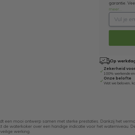
garantie. Ve
meer
...
Op werkdage
Zekerheid voo
100% werkende en g
Onze belofte
Wat we beloven, k
biedt een mooi ontwerp samen met sterke prestaties. Dankzij het ver
kt de waterkoker over een handige indicatie voor het waterniveau. D
eilige werking.