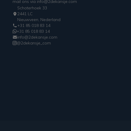
mail ons via info@2dekansje.com
Schoterhoek 33
2441 LC
Nieuwveen, Nederland
+31 85 018 83 14
+31 85 018 83 14
info@2dekansje.com
@2dekansje_com