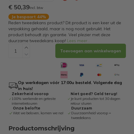
€ 50,39
Incl. btw
Je bespaart 44%
Reden tweedekans product? Dit product is een keer uit de
verpakking gehaald, maar is nog nooit gebruikt. Het
product behoudt zijn garantie. Veel plezier met deze
duurzame tweedekans koop!
Lees meer
...
Toevoegen aan winkelwagen
Op werkdagen vóór 17:00u besteld. Volgende dag
in huis!
Zekerheid voorop
Niet goed? Geld terug!
100% werkende en geteste
Je kunt producten tot 30 dagen
internetretouren
retour sturen
Onze belofte
Duurzaam
Wat we beloven, komen we na!
Duurzaamheid voorop =
tweedekans
Productomschrijving