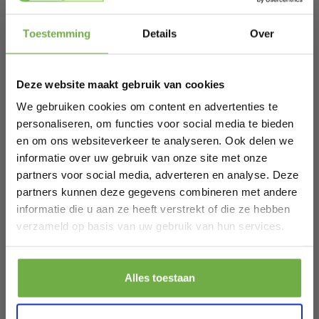
Hi Koopjesjager 👋
Toestemming
Details
Over
Gerelateerde producten
Schrijf je in en ontvang
direct € 5,-
welkomskorting
.
Deze website maakt gebruik van cookies
Bij 2dekansje.com profiteer je van
Plafonnieres Ringlux 3655ZW zwarte
kortingen tot wel 70%.
We gebruiken cookies om content en advertenties te
plafondlamp Ø32 cm met warm LED
€ 120,00
personaliseren, om functies voor social media te bieden
licht, metaal en kunststof, trendy
Prijs op bol.com
P
€ 80,39
€
-
33
%
en om ons websiteverkeer te analyseren. Ook delen we
design, merk Steinhauer
informatie over uw gebruik van onze site met onze
partners voor social media, adverteren en analyse. Deze
partners kunnen deze gegevens combineren met andere
informatie die u aan ze heeft verstrekt of die ze hebben
Laat ons weten wanneer je jarig bent
verzameld op basis van uw gebruik van hun services.
Pak € 5,- korting
Alles toestaan
Door je aan te melden ga je akkoord met het ontvangen van promoties en
andere commerciële berichten van 2dekansje. Je gaat ook akkoord met