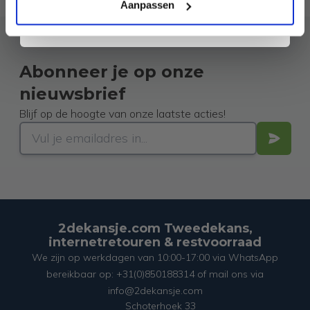
ons
Privacybeleid
. Je kunt je op elk moment weer afmelden.
Aanpassen
Abonneer je op onze
nieuwsbrief
Blijf op de hoogte van onze laatste acties!
2dekansje.com Tweedekans,
internetretouren & restvoorraad
We zijn op werkdagen van 10:00-17:00 via WhatsApp
bereikbaar op: +31(0)850188314 of mail ons via
info@2dekansje.com
Schoterhoek 33