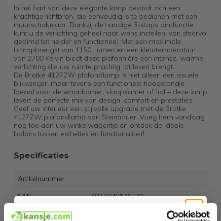
In het hart van deze elegante lamp bevindt zich een
krachtige lichtbron, die eenvoudig is te bedienen met een
muurschakelaar. Dankzij de handige 3-staps dimfunctie
kunt u de verlichting geheel naar wens instellen, van sfeervol
gedimd tot helder en functioneel. Met een maximale
lichtopbrengst van 1150 Lumen en een kleurtemperatuur
van 2700 Kelvin biedt deze plafonnière een intense, warme
verlichting die uw ruimte prachtig tot leven brengt.
De Brotke 4127ZW plafondlamp is niet alleen een visuele
blikvanger, maar tevens een functioneel hoogstandje.
Ideaal voor de woonkamer, slaapkamer of hal – deze lamp
levert de perfecte mix van design, comfort en prestaties.
Geef uw interieur een stijlvolle upgrade met de Brotke
4127ZW plafondlamp van Steinhauer. Voeg hem vandaag
nog toe aan uw winkelwagentje en ontdek de ideale
balans tussen esthetiek en functionaliteit!
Specificaties
Artikelnummer
EAN
8712746176520
SKU
27537804