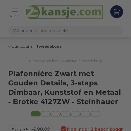
MENU
100% werken
Duurzaam =
tweedekans
internetretoure
Home
Wonen koken
Wonen
Binnenverlichting
/
/
/
Plafonnière Zwart met
Gouden Details, 3-staps
Dimbaar, Kunststof en Metaal
- Brotke 4127ZW - Steinhauer
€ 90,00
Nog maar 2 beschikbaar
Prijs op bol.com