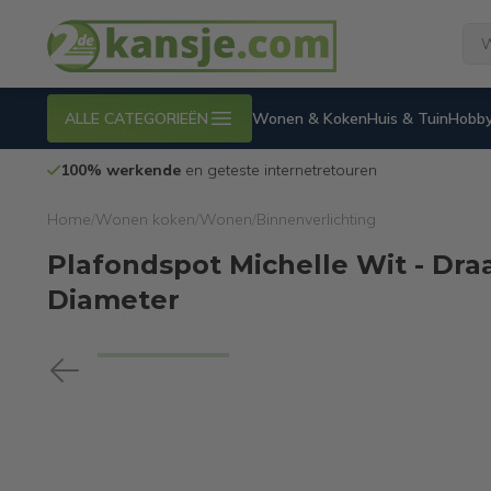
ALLE CATEGORIEËN
Wonen & Koken
Huis & Tuin
Hobby
100% werkende
en geteste internetretouren
Home
/
Wonen koken
/
Wonen
/
Binnenverlichting
Plafondspot Michelle Wit - Draa
Diameter