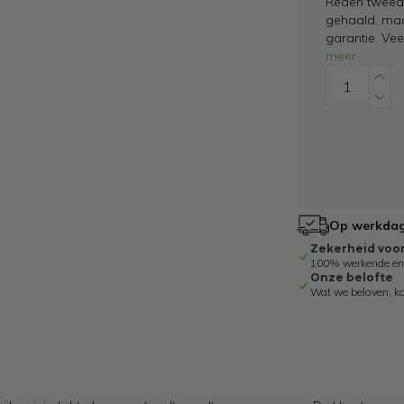
Reden tweede
gehaald, maar
garantie. Ve
meer
...
Op werkdage
Zekerheid voo
100% werkende en g
Onze belofte
Wat we beloven, k