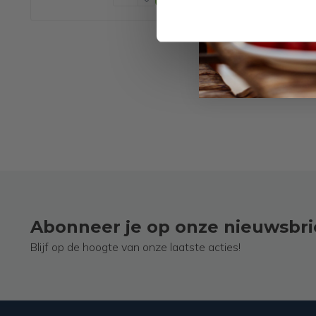
en Metaal, Modern,
Mexlite
Abonneer je op onze nieuwsbri
Blijf op de hoogte van onze laatste acties!