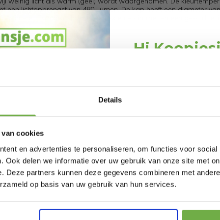
terwijl weinig licht als warm (geel) wordt waargenomen. De kleurtempe
met een lichtopbrengst van 480 Lumen. De kap heeft een diameter va
centimeter. Dimbaar: Ja, met een externe dimmer en een geschikte l
Hi Koopjes
Schrijf je in en ontv
welkomskor
746125139
Bij 2dekansje.com pr
Details
7947
kortingen tot 
 van cookies
ent en advertenties te personaliseren, om functies voor social
. Ook delen we informatie over uw gebruik van onze site met on
ite
Lucide DORIAN -
Brillian
e. Deze partners kunnen deze gegevens combineren met andere i
it
Plafondspot
Plafond
Laat ons weten wanneer
erzameld op basis van uw gebruik van hun services.
(Plafondlamp) - Ø 11,7
€ 85,95
Prijs op bol.com
Prijs op bol.com
cm - LED Dim to
€ 33,99
€ 70,99
-
60
%
-
4
warm - GU10 (ES111) -