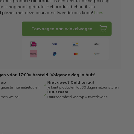
kans product? Dit product is een keer uit de verpakking
 is nog nooit gebruikt. Het product behoudt zijn
el plezier met deze duurzame tweedekans koop!
Lees
Toevoegen aan winkelwagen
n vóór 17:00u besteld. Volgende dag in huis!
rop
Niet goed? Geld terug!
eteste internetretouren
Je kunt producten tot 30 dagen retour sturen
Duurzaam
omen we na!
Duurzaamheid voorop = tweedekans