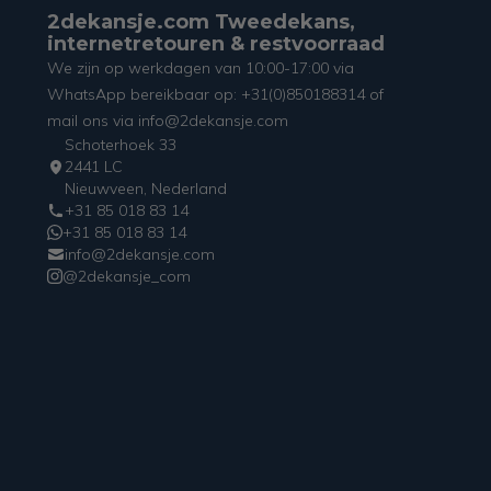
2dekansje.com Tweedekans,
internetretouren & restvoorraad
We zijn op werkdagen van 10:00-17:00 via
WhatsApp bereikbaar op: +31(0)850188314 of
mail ons via info@2dekansje.com
Schoterhoek 33
2441 LC
Nieuwveen, Nederland
+31 85 018 83 14
+31 85 018 83 14
info@2dekansje.com
@2dekansje_com