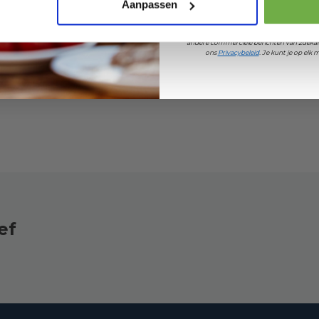
1x12W 2200K/3000K -
Pak € 5,- k
Aanpassen
Zwart
Door je aan te melden ga je akkoord met h
andere commerciële berichten van 2dekan
ons
Privacybeleid
. Je kunt je op el
ef