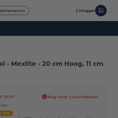
lantenservice
Inloggen
Verzending naar NL en BE
l - Mexlite - 20 cm Hoog, 11 cm
€ 38,55
Nog maar 1 beschikbaar
l. btw
rt 54%