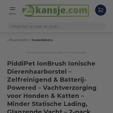
MENU
100% werken
Duurzaam =
tweedekans
internetretoure
Home
Wonen koken
Alles voor-huisdieren
/
/
PiddiPet IonBrush Ionische
Dierenhaarborstel –
Zelfreinigend & Batterij-
Powered – Vachtverzorging
voor Honden & Katten –
Minder Statische Lading,
Glanzende Vacht – 2-pack