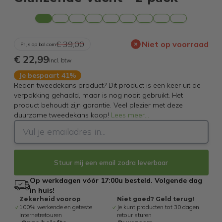
€ 39,00
Niet op voorraad
Prijs op bol.com
€ 22,99
Incl. btw
Je bespaart 41%
Reden tweedekans product? Dit product is een keer uit de
verpakking gehaald, maar is nog nooit gebruikt. Het
product behoudt zijn garantie. Veel plezier met deze
duurzame tweedekans koop!
Lees meer
...
Stuur mij een email zodra leverbaar
Op werkdagen vóór 17:00u besteld. Volgende dag
in huis!
Zekerheid voorop
Niet goed? Geld terug!
100% werkende en geteste
Je kunt producten tot 30 dagen
internetretouren
retour sturen