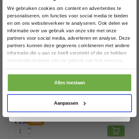
Bij 2dekansje.com profiteer je van
Voor gebruik van dit product zijn er 2 AAA-batterijen
kortingen tot wel 70%.
nodig, deze worden niet meegeleverd.
We gebruiken cookies om content en advertenties te
personaliseren, om functies voor social media te bieden
Specificaties
en om ons websiteverkeer te analyseren. Ook delen we
informatie over uw gebruik van onze site met onze
Artikelnummer
partners voor social media, adverteren en analyse. Deze
partners kunnen deze gegevens combineren met andere
EAN
9010041064979
informatie die u aan ze heeft verstrekt of die ze hebben
Laat ons weten wanneer je jarig bent
SKU
9721055565518
verzameld op basis van uw gebruik van hun services.
Gerelateerde producten
Pak € 5,- korting
Alles toestaan
Door je aan te melden ga je akkoord met het ontvangen van promoties en
andere commerciële berichten van 2dekansje. Je gaat ook akkoord met
PiddiPet IonBrush Ionen Dierenborstel -
ons
Privacybeleid
. Je kunt je op elk moment weer afmelden.
Aanpassen
Zelfreinigend - Voor Honden & Katten -
€ 14,70
Zwart - 18,5 x 12 x 7 cm
Prijs op bol.com
P
€ 4,99
€
-
66
%