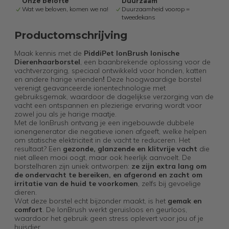
Onze belofte
Duurzaam
Wat we beloven, komen we na!
Duurzaamheid voorop =
tweedekans
Productomschrijving
Maak kennis met de
PiddiPet IonBrush Ionische
Dierenhaarborstel
, een baanbrekende oplossing voor de
vachtverzorging, speciaal ontwikkeld voor honden, katten
en andere harige vrienden
!
Deze hoogwaardige borstel
verenigt geavanceerde ionentechnologie met
gebruiksgemak, waardoor de dagelijkse verzorging van de
vacht een ontspannen en plezierige ervaring wordt voor
zowel jou als je harige maatje.
Met de IonBrush ontvang je een ingebouwde dubbele
ionengenerator die negatieve ionen afgeeft, welke helpen
om statische elektriciteit in de vacht te reduceren. Het
resultaat? Een
gezonde, glanzende en klitvrije vacht
die
niet alleen mooi oogt, maar ook heerlijk aanvoelt. De
borstelharen zijn uniek ontworpen:
ze zijn extra lang om
de ondervacht te bereiken, en afgerond en zacht om
irritatie van de huid te voorkomen
, zelfs bij gevoelige
dieren.
Wat deze borstel echt bijzonder maakt, is het
gemak en
comfort
. De IonBrush werkt geruisloos en geurloos,
waardoor het gebruik geen stress oplevert voor jou of je
huisdier.