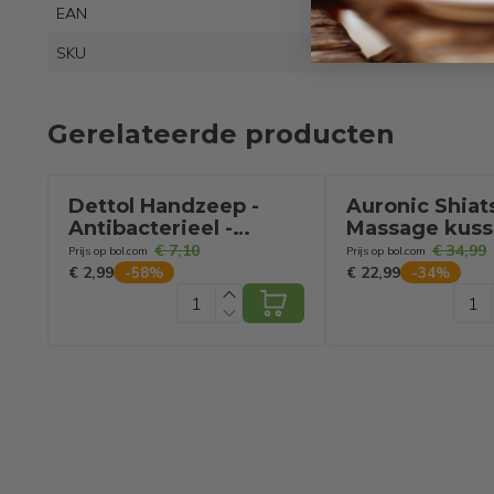
EAN
8721
SKU
9721
Gerelateerde producten
Dettol Handzeep -
Auronic Shiat
Antibacterieel -
Massage kuss
Verzachtend - Aloë
Elektrisch Ne
€ 7,10
€ 34,99
Prijs op bol.com
Prijs op bol.com
Vera - 250 ml
Massage Appa
€ 2,99
€ 22,99
-
58
%
-
34
%
1.8m kabel - 
Functie – Zwa