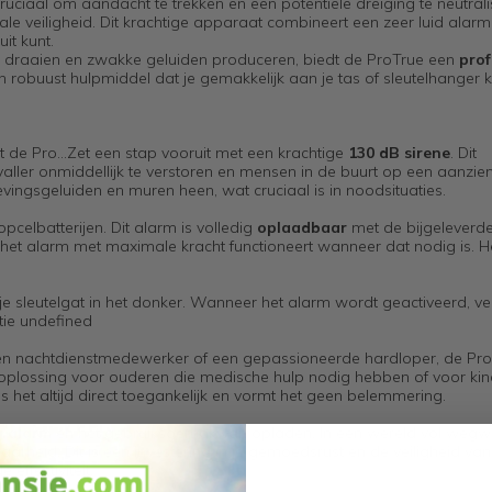
ruciaal om aandacht te trekken en een potentiële dreiging te neutrali
ale veiligheid. Dit krachtige apparaat combineert een zeer luid alarm
it kunt.
jen draaien en zwakke geluiden produceren, biedt de ProTrue een
prof
n robuust hulpmiddel dat je gemakkelijk aan je tas of sleutelhanger 
 de Pro...Zet een stap vooruit met een krachtige
130 dB sirene
. Dit
ller onmiddellijk te verstoren en mensen in de buurt op een aanzienl
ingsgeluiden en muren heen, wat cruciaal is in noodsituaties.
celbatterijen. Dit alarm is volledig
oplaadbaar
met de bijgeleverd
en het alarm met maximale kracht functioneert wanneer dat nodig is. H
 je sleutelgat in het donker. Wanneer het alarm wordt geactiveerd, v
tie undefined
, een nachtdienstmedewerker of een gepassioneerde hardloper, de Pro
ge oplossing voor ouderen die medische hulp nodig hebben of voor kin
 het altijd direct toegankelijk en vormt het geen belemmering.
g alarm
en het gebruiksgemak van opladen. In een wereld vol wegw
rheid. Dit is een investering in je gemoedsrust en de veiligheid van
ffectiviteit.