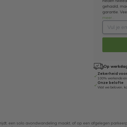
Reden tweede
gehaald, maar
garantie. Ve
meer
...
Op werkdage
Zekerheid voo
100% werkende en g
Onze belofte
Wat we beloven, k
huis rijdt, een solo avondwandeling maakt, of op een afgelegen parkeer