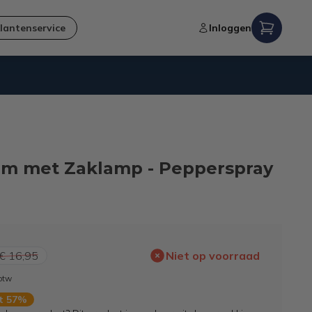
lantenservice
Inloggen
Verzending naar NL en BE
arm met Zaklamp - Pepperspray
€ 16,95
Niet op voorraad
 btw
rt 57%