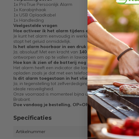
1x ProTrue Persoonlijk Alarm
1x Karabijnhaak
1x USB Oplaadkabel
1x Handleiding
Veelgestelde vragen
Hoe activeer ik het alarm tijdens een noodsituatie?
Je kunt het alarm eenvoudig in werking stellen door de pin aan
stopt het geluid onmiddellijk.
Is het alarm hoorbaar in een druk stadscentrum?
Ja, absoluut! Met een kracht van
140 decibel
produceert dit al
ontworpen om op te vallen in lawaaierige omgevingen.
Hoe kan ik zien of de batterij nog voldoende is?
Het alarm heeft een indicator die laat weten wanneer het tijd
opladen zoals je dat met een telefoon zou doen.
Is dit alarm toegestaan in het vliegtuig?
Ja, in tegenstelling tot zelfverdedigingssprays bevat dit alar
ideale reisveiligheid.
Onze voorraad is momenteel bijna uitgeput. Het kan 3-6 maan
Brabant.
Doe vandaag je bestelling, OP=OP.
Specificaties
Artikelnummer