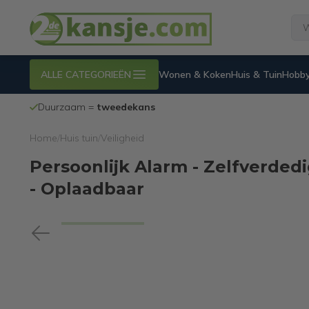
ALLE CATEGORIEËN
Wonen & Koken
Huis & Tuin
Hobby
100% werkende
en geteste internetretouren
Home
/
Huis tuin
/
Veiligheid
Persoonlijk Alarm - Zelfverde
- Oplaadbaar