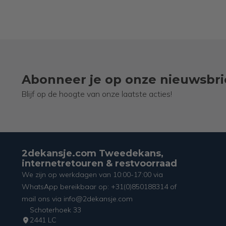
Abonneer je op onze nieuwsbri
Blijf op de hoogte van onze laatste acties!
2dekansje.com Tweedekans,
internetretouren & restvoorraad
We zijn op werkdagen van 10:00-17:00 via
WhatsApp bereikbaar op: +31(0)850188314 of
mail ons via info@2dekansje.com
Schoterhoek 33
2441 LC