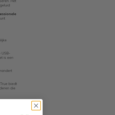
seren. Het
geluid
essionele
kunt
ijke
e USB-
et is een
erandert
True biedt
deren die
erp
 je