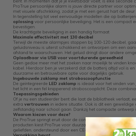
bent. In momenten dat je je kwetsbaar voelt, is elke seconde c
ProTrue persoonlijke alarm is jouw directe partner voor optim
met visuele afschrikking, zodat je met een gerust hart de deur u
In tegenstelling tot veel eenvoudige modellen die op batteri
oplossing
voor persoonlijke beveiliging. Het is een compact e
bevestigen.
De krachtigste beveiliging in een handig formaat
Maximale effectiviteit met 130 decibel
Terwijl de meeste alarmpjes stoppen bij 100-120 decibel, gaat
geluidsniveau is uiterst schokkend en ontworpen om een aanva
afstand te waarschuwen. Het geluid dringt door andere omgev
Oplaadbaar via USB voor voortdurende gereedheid
Geen gedoe meer met het zoeken naar moeilijk te vinden knoop
kabel. Hierdoor ben je verzekerd dat de batterij altijd vol is 
duurzame en betrouwbare optie voor dagelijks gebruik.
Ingebouwde zaklamp met stroboscoopfunctie
De geïntegreerde
LED zaklamp
is ideaal voor het vinden van
het licht in een fel knipperend stroboscooplicht. Deze combina
Toepassingsgebieden
Of je nu een studeerder bent die laat de bibliotheek verlaat
extra
vertrouwen
in iedere situatie. Ook is dit een geweldi
zelfstandig naar school gaan. Dankzij het compacte ontwerp is
Waarom kiezen voor deze?
De ProTrue springt eruit door de combinatie van een
krachti
producten kiest ProTrue voor duurzame kwaliteit en betrouwbaa
geliefden, ondersteund door een CE-label voor gegarandeerde e
Verpakking bevat