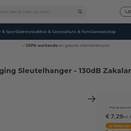
K
 & Sport
Elektronica
Mooi & Gezond
Auto & Fiets
Gereedschap
Niet goed,
geld terug
-garantie
diging Sleutelhanger - 130dB Zakal
Prijs op bol.com
€ 7,29
Incl.
Je bespaa