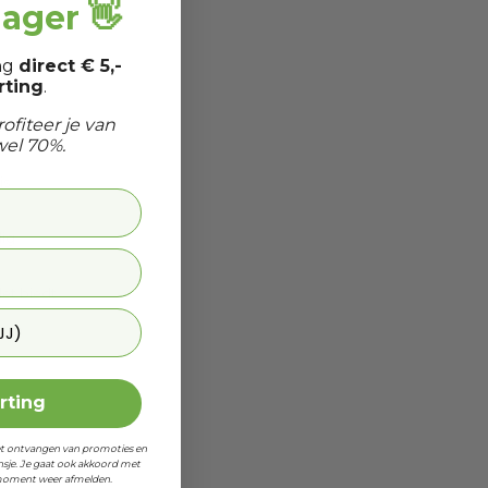
jager 👋
ang
direct € 5,-
ting
.
ofiteer je van
 plaatst,
wel 70%.
is
dig
et biedt
 je jarig bent
n in
orting
et ontvangen van promoties en
sje. Je gaat ook akkoord met
k moment weer afmelden.