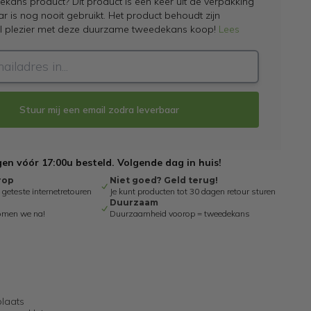
kans product? Dit product is een keer uit de verpakking
 is nog nooit gebruikt. Het product behoudt zijn
el plezier met deze duurzame tweedekans koop!
Lees
Stuur mij een email zodra leverbaar
n vóór 17:00u besteld. Volgende dag in huis!
rop
Niet goed? Geld terug!
eteste internetretouren
Je kunt producten tot 30 dagen retour sturen
Duurzaam
omen we na!
Duurzaamheid voorop = tweedekans
plaats