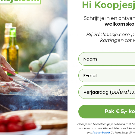
Hi Koopjes
Schrijf je in en ontv
welkomskor
Bij 2dekansje.com pr
 de bovenkant eruit te trekken. Zodra je de pin weer in het apparaat
kortingen tot 
arm een geluid dat VER boven de normale stadsdrukte uittorent. Het 
 is om op te laden. Omdat het
USB oplaadbaar
is, kun je het eenvou
m geen vloeistoffen of gassen.en het is toegestaan in je handbagage. H
Laat ons weten wanneer
den duren voordat er nieuwe items beschikbaar zijn in ons magazij
Pak € 5,- k
Door je aan te melden ga je akkoord met h
andere commerciële berichten van 2dekan
ons
Privacybeleid
. Je kunt je op el