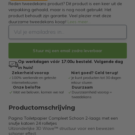
Reden tweedekans product? Dit product is een keer uit de
verpakking gehaald, maar is nog nooit gebruikt. Het
product behoudt zijn garantie. Veel plezier met deze
duurzame tweedekans koop!
Lees meer
...
Stuur mij een email zodra leverbaar
Op werkdagen vóór 17:00u besteld. Volgende dag
in huis!
Zekerheid voorop
Niet goed? Geld terug!
100% werkende en geteste
Je kunt producten tot 30 dagen
internetretouren
retour sturen
Onze belofte
Duurzaam
Wat we beloven, komen we na!
Duurzaamheid voorop =
tweedekans
Productomschrijving
Pagina Toiletpapier Compleet Schoon 2-laags met een
snufje katoen 24 rolletjes
Uitzonderlijke 3D Wave™ structuur voor een bewezen
schoner effect.