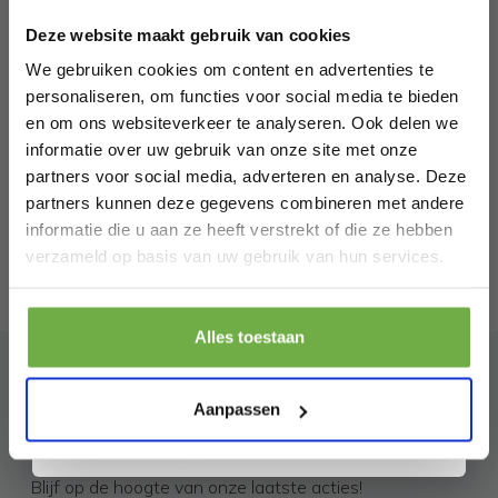
Spatbescherming - 30 x 23,7 x 15 cm -
welkomskorting
.
€ 39,99
€
-
51
%
RVS
Deze website maakt gebruik van cookies
Bij 2dekansje.com profiteer je van
kortingen tot wel 70%.
We gebruiken cookies om content en advertenties te
personaliseren, om functies voor social media te bieden
en om ons websiteverkeer te analyseren. Ook delen we
informatie over uw gebruik van onze site met onze
partners voor social media, adverteren en analyse. Deze
partners kunnen deze gegevens combineren met andere
informatie die u aan ze heeft verstrekt of die ze hebben
Laat ons weten wanneer je jarig bent
verzameld op basis van uw gebruik van hun services.
Pak € 5,- korting
Alles toestaan
Door je aan te melden ga je akkoord met het ontvangen van promoties en
andere commerciële berichten van 2dekansje. Je gaat ook akkoord met
ons
Privacybeleid
. Je kunt je op elk moment weer afmelden.
Aanpassen
Abonneer je op onze
nieuwsbrief
Blijf op de hoogte van onze laatste acties!