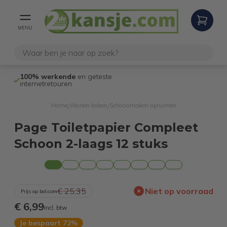
MENU
100% werkende
en geteste
Niet goed,
gel
internetretouren
Home
Wonen koken
Schoonmaken opruimen
/
/
Page Toiletpapier Compleet
Schoon 2-laags 12 stuks
€ 25,35
Niet op voorraad
Prijs op bol.com
€ 6,99
Incl. btw
Je bespaart 72%