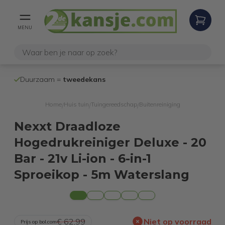
MENU
100% werken
Duurzaam =
tweedekans
internetretoure
Home
Huis tuin
Tuingereedschap
Buitenreiniging
/
/
/
Nexxt Draadloze
Hogedrukreiniger Deluxe - 20
Bar - 21v Li-ion - 6-in-1
Sproeikop - 5m Waterslang
€ 62,99
Niet op voorraad
Prijs op bol.com