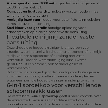
Accucapaciteit van 3000 mAh:
geschikt voor ongeveer 25
tot 30 minuten gebruik.
Compact en lichtgewicht:
makkelijk vast te houden, mee
te nemen en op te bergen.
Veelzijdig inzetbaar:
ideaal voor auto, fiets, tuinmeubelen,
terras, caravan en camping.
Snel klaar voor gebruik:
handige oplossing voor
schoonmaken op plekken zonder vaste aansluiting.
Flexibele reiniging zonder vaste
aansluiting
Deze draadloze hogedrukreiniger is ontworpen voor
situaties waarin u snel wilt schoonmaken zonder afhankelijk
te zijn van een stopcontact of tuinslang met vaste
waterdruk. Door de wateraanzuiging kunt u water
gebruiken uit een emmer, bak of ander geschikt
waterreservoir.
Dat maakt de reiniger bijzonder handig voor buitengebruik,
vakanties, campings, opritten, tuinen en andere plekken
waar een normale hogedrukreiniger minder praktisch is.
6-in-1 sproeikop voor verschillende
schoonmaakklussen
De verstelbare
6-in-1 sproeikop
geeft u meer controle over
de waterstraal. Gebruik een gerichtere straal voor
hardnekkiger vuil of een bredere spray voor kwetsbaardere