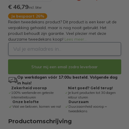
€ 46,79
Incl. btw
Je bespaart 26%
Reden tweedekans product? Dit product is een keer uit de
verpakking gehaald, maar is nog nooit gebruikt. Het
product behoudt zijn garantie. Veel plezier met deze
duurzame tweedekans koop!
Lees meer
...
Stuur mij een email zodra leverbaar
Op werkdagen vóór 17:00u besteld. Volgende dag
in huis!
Zekerheid voorop
Niet goed? Geld terug!
100% werkende en geteste
Je kunt producten tot 30 dagen
internetretouren
retour sturen
Onze belofte
Duurzaam
Wat we beloven, komen we na!
Duurzaamheid voorop =
tweedekans
Productomschrijving