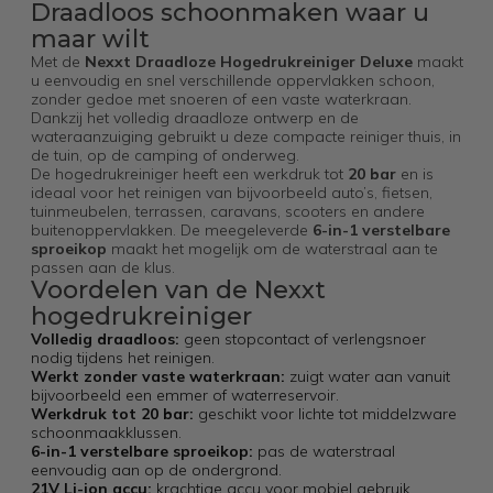
Draadloos schoonmaken waar u
maar wilt
Met de
Nexxt Draadloze Hogedrukreiniger Deluxe
maakt
u eenvoudig en snel verschillende oppervlakken schoon,
zonder gedoe met snoeren of een vaste waterkraan.
Dankzij het volledig draadloze ontwerp en de
wateraanzuiging gebruikt u deze compacte reiniger thuis, in
de tuin, op de camping of onderweg.
De hogedrukreiniger heeft een werkdruk tot
20 bar
en is
ideaal voor het reinigen van bijvoorbeeld auto’s, fietsen,
tuinmeubelen, terrassen, caravans, scooters en andere
buitenoppervlakken. De meegeleverde
6-in-1 verstelbare
sproeikop
maakt het mogelijk om de waterstraal aan te
passen aan de klus.
Voordelen van de Nexxt
hogedrukreiniger
Volledig draadloos:
geen stopcontact of verlengsnoer
nodig tijdens het reinigen.
Werkt zonder vaste waterkraan:
zuigt water aan vanuit
bijvoorbeeld een emmer of waterreservoir.
Werkdruk tot 20 bar:
geschikt voor lichte tot middelzware
schoonmaakklussen.
6-in-1 verstelbare sproeikop:
pas de waterstraal
eenvoudig aan op de ondergrond.
21V Li-ion accu:
krachtige accu voor mobiel gebruik.