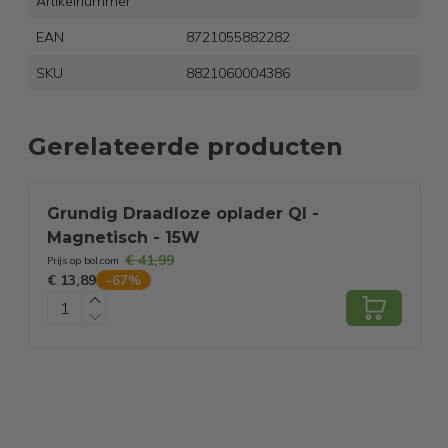
Artikelnummer
EAN
8721055882282
SKU
8821060004386
Gerelateerde producten
Grundig Draadloze oplader QI -
Magnetisch - 15W
€ 41,99
Prijs op bol.com
P
€ 13,89
€
-
67
%