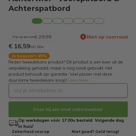
Achterspatbord
€ 29,99
Niet op voorraad
Prijs op bol.com
€ 16,59
Incl. btw
Je bespaart 45%
Reden tweedekans product? Dit product is een keer uit de
verpakking gehaald, maar is nog nooit gebruikt. Het
product behoudt zijn garantie. Veel plezier met deze
duurzame tweedekans koop!
Lees meer
...
Stuur mij een email zodra leverbaar
Op werkdagen vóór 17:00u besteld. Volgende dag
in huis!
Zekerheid voorop
Niet goed? Geld terug!