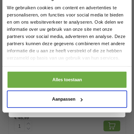
Bij 2dekansje.com profiteer je van
mountainbike!mountainbiker die zijn fiets en outfit wilt
kortingen tot wel 70%.
beschermen, ongeacht de weersomstandigheden!
We gebruiken cookies om content en advertenties te
personaliseren, om functies voor social media te bieden
Specificaties
en om ons websiteverkeer te analyseren. Ook delen we
informatie over uw gebruik van onze site met onze
Artikelnummer
K3-BDPR-MHRO
partners voor social media, adverteren en analyse. Deze
partners kunnen deze gegevens combineren met andere
EAN
8720648699696
informatie die u aan ze heeft verstrekt of die ze hebben
Laat ons weten wanneer je jarig bent
SKU
275339668
verzameld op basis van uw gebruik van hun services.
Gerelateerde producten
Pak € 5,- korting
Alles toestaan
Door je aan te melden ga je akkoord met het ontvangen van promoties en
andere commerciële berichten van 2dekansje. Je gaat ook akkoord met
Nextcover geveerde zadelpen voor fiets
NIEUW
ons
Privacybeleid
. Je kunt je op elk moment weer afmelden.
Aanpassen
Ø 34.9mm – comfortvering, verstelbare
€ 59,99
zadelstang, schokdemping, geschikt
Prijs op bol.com
P
€ 45,99
€
voor 65-150 kg