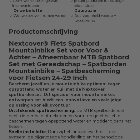
100% werkende en geteste
Je kunt producten tot 30 dagen
internetretouren
retour sturen
Onze belofte
Duurzaam
Wat we beloven, komen we na!
Duurzaamheid voorop =
tweedekans
Productomschrijving
Nextcover® Fiets Spatbord
Mountainbike Set voor Voor &
Achter – Afneembaar MTB Spatbord
Set met Gereedschap – Spatborden
Mountainbike – Spatbescherming
voor Fietsen 24-29 Inch
Bescherm jezelf en je mountainbike optimaal tegen
opspattend water en vuil met de Nextcover
spatbordenset. Dit speciaal voor mountainbikes
ontworpen set biedt een innovatieve en veelzijdige
oplossing voor elk avontuur.
Uitstekende spatbescherming:
De MTB spatbordenset
heeft de perfecte afmetingen en vorm om je effectief te
beschermen tegen opspattend water en modder tijdens het
fietsen.
Snelle installatie:
Dankzij het innovatieve Fast-Lock
systeem, de bijgevoegde handleiding en het benodigde