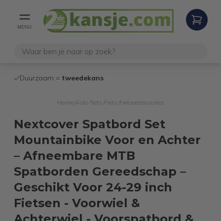
MENU
100% werken
Duurzaam =
tweedekans
internetretoure
Home
Auto fiets
Fiets
Fietsaccessoires
/
/
/
Nextcover Spatbord Set
Mountainbike Voor en Achter
– Afneembare MTB
Spatborden Gereedschap –
Geschikt Voor 24-29 inch
Fietsen - Voorwiel &
Achterwiel - Voorspatbord &