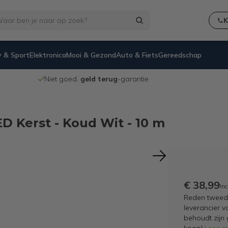
K
 & Sport
Elektronica
Mooi & Gezond
Auto & Fiets
Gereedschap
Niet goed,
geld terug
-garantie
 Kerst - Koud Wit - 10 m
€ 38,99
Inc
Reden tweedek
leverancier v
behoudt zijn