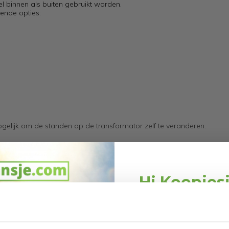
l binnen als buiten gebruikt worden.
ende opties:
gelijk om de standen op de transformator zelf te veranderen.
Hi Koopjes
Schrijf je in en ontv
welkomskor