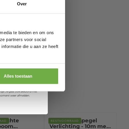
ofiteer je van
Over
wel 70%.
 media te bieden en om ons
ze partners voor social
nformatie die u aan ze heeft
 je jarig bent
orting
Alles toestaan
et ontvangen van promoties en
sje. Je gaat ook akkoord met
k moment weer afmelden.
rlichte
Monzana Ijspegel
Mo
AAD
RESTVOORRAAD
RE
boom
Verlichting - 10m met
Ke