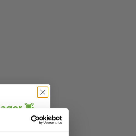
jager 👋
ang
direct € 5,-
ting
.