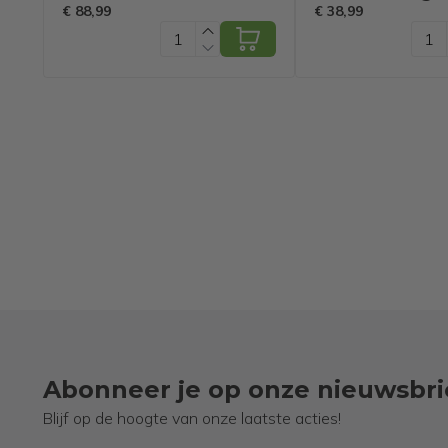
Met Sneeuwvlokken -
Kerstverlichtin
€ 88,99
€ 38,99
Groen + Wit - 180 cm
Afstandsbedie
80 LED's - 13
wit
Abonneer je op onze nieuwsbri
Blijf op de hoogte van onze laatste acties!