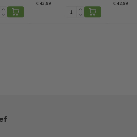
g - Incl.
40m - Met
Kerstdec
€ 43,99
€ 42,99
ning -
Afstandsbediening
cm
m - Warm
ef