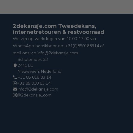
2dekansje.com Tweedekans,
internetretouren & restvoorraad
We zijn op werkdagen van 10:00-17:00 via
WhatsApp bereikbaar op: +31(0)850188314 of
mail ons via info@2dekansje.com
Schoterhoek 33
2441 LC
Nieuwveen, Nederland
+31 85 018 83 14
+31 85 018 83 14
info@2dekansje.com
@2dekansje_com