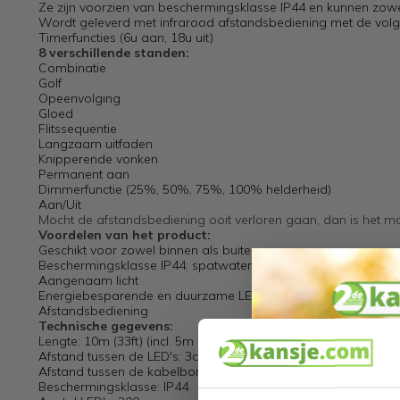
Ze zijn voorzien van beschermingsklasse IP44 en kunnen zowe
Wordt geleverd met infrarood afstandsbediening met de volg
Timerfuncties (6u aan, 18u uit)
8 verschillende standen:
Combinatie
Golf
Opeenvolging
Gloed
Flitssequentie
Langzaam uitfaden
Knipperende vonken
Permanent aan
Dimmerfunctie (25%, 50%, 75%, 100% helderheid)
Aan/Uit
Mocht de afstandsbediening ooit verloren gaan, dan is het mo
Voordelen van het product:
Geschikt voor zowel binnen als buiten
Beschermingsklasse IP44: spatwaterdicht
Aangenaam licht
Energiebesparende en duurzame LED-technologie
Afstandsbediening
Technische gegevens:
Lengte: 10m (33ft) (incl. 5m (16,5ft) opname)
Afstand tussen de LED's: 3cm (1.2IN)
Afstand tussen de kabelbomen: 10cm (4IN)
Beschermingsklasse: IP44