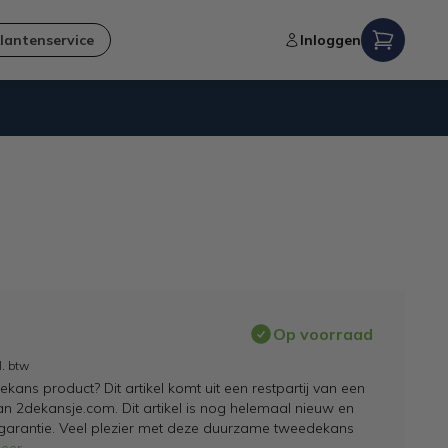
lantenservice
Inloggen
Verzending naar NL en BE
Op voorraad
l. btw
ans product? Dit artikel komt uit een restpartij van een
an 2dekansje.com. Dit artikel is nog helemaal nieuw en
 garantie. Veel plezier met deze duurzame tweedekans