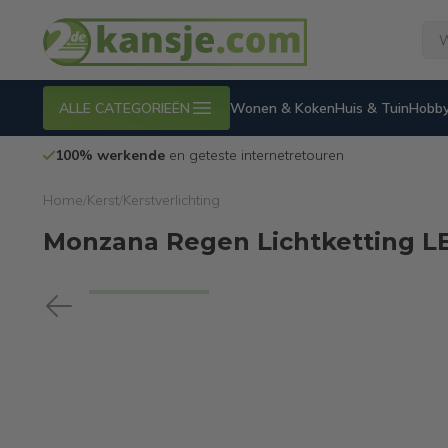
ALLE CATEGORIEËN
Wonen & Koken
Huis & Tuin
Hobby
100% werkende
en geteste internetretouren
Home
/
Kerst
/
Kerstverlichting
Monzana Regen Lichtketting LED