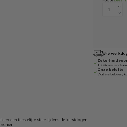
koop!
Lees m
3-5 werkdag
Zekerheid voo
100% werkende en g
Onze belofte
Wat we beloven, k
lleen een feestelijke sfeer tijdens de kerstdagen.
manier.