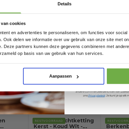
Bij 2dekansje.com pr
Details
kortingen tot 
 van cookies
ent en advertenties te personaliseren, om functies voor social
rd.
. Ook delen we informatie over uw gebruik van onze site met on
e. Deze partners kunnen deze gegevens combineren met andere i
Laat ons weten wanneer
erzameld op basis van uw gebruik van hun services.
45
776919058
Pak € 5,- k
Aanpassen
73981
Door je aan te melden ga je akkoord met h
andere commerciële berichten van 2dekan
ons
Privacybeleid
. Je kunt je op el
en
Monzana Lichtketting
Coast Ve
RESTVOORRAAD
RESTVOORR
Kerst - Koud Wit -
Berken