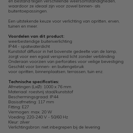
en bestand tegen verschillende weersomstandigheden,
waardoor ze ideaal zijn voor zowel binnen- als
buitentoepassingen.
Een uitstekende keuze voor verlichting van opritten, erven,
tuinen en meer.
Voordelen van dit product:
weerbestendige buitenverlichting
IP44 - spatwaterdicht
Kunststof diffusor in het bovenste gedeelte van de lamp,
zorgt voor een egaal verspreid licht zonder verblinding
Onderaan voorzien van perforaties voor veilige bevestiging
Geschikt voor binnen- en buitengebruik
voor opritten, binnenplaatsen, terrassen, tuin enz.
Technische specificaties:
Afmetingen (LxØ): 1000 x 76 mm
Materiaal: roestvrij staal/kunststof
Beschermingsgraad: IP44
Basisafmeting: 117 mm
Fitting: E27
Vermogen: max. 20 W
Voeding: 220-240 V - 50/60 Hz
Kleur: zilver
Verlichtingsbron: niet inbegrepen bij de levering