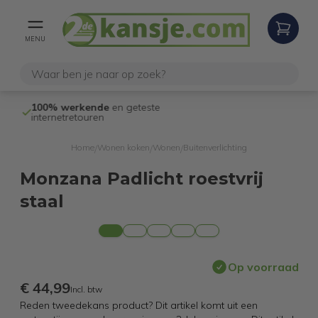
MENU
100% werkende
en geteste
Niet goed,
gel
internetretouren
Home
Wonen koken
Wonen
Buitenverlichting
/
/
/
Monzana Padlicht roestvrij
staal
Op voorraad
€ 44,99
Incl. btw
Reden tweedekans product? Dit artikel komt uit een