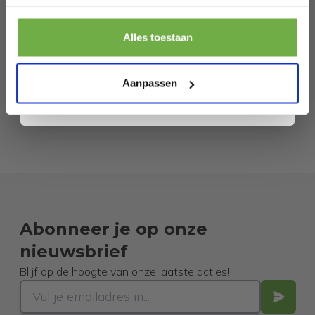
Pak € 5,- korting
Alles toestaan
Door je aan te melden ga je akkoord met het ontvangen van promoties en
andere commerciële berichten van 2dekansje. Je gaat ook akkoord met
ons
Privacybeleid
. Je kunt je op elk moment weer afmelden.
Aanpassen
Abonneer je op onze
nieuwsbrief
Blijf op de hoogte van onze laatste acties!