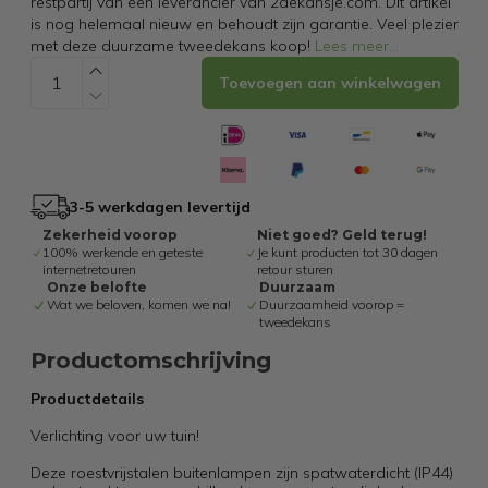
restpartij van een leverancier van 2dekansje.com. Dit artikel
is nog helemaal nieuw en behoudt zijn garantie. Veel plezier
met deze duurzame tweedekans koop!
Lees meer
...
Toevoegen aan winkelwagen
3-5 werkdagen levertijd
Zekerheid voorop
Niet goed? Geld terug!
100% werkende en geteste
Je kunt producten tot 30 dagen
internetretouren
retour sturen
Onze belofte
Duurzaam
Wat we beloven, komen we na!
Duurzaamheid voorop =
tweedekans
Productomschrijving
Productdetails
Verlichting voor uw tuin!
Deze roestvrijstalen buitenlampen zijn spatwaterdicht (IP44)