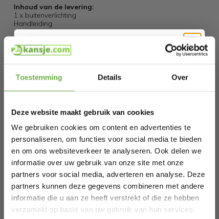
Inhoud van de levering:
1 x buitenverlichting
Handleiding
Specificaties
Hi Koopjesjager 👋
Artikelnummer
107223
Toestemming
Details
Over
Schrijf je in en ontvang
direct € 5,-
EAN
4250525366686
welkomskorting
.
SKU
113053048
Deze website maakt gebruik van cookies
Bij 2dekansje.com profiteer je van
kortingen tot wel 70%.
We gebruiken cookies om content en advertenties te
personaliseren, om functies voor social media te bieden
Gerelateerde producten
en om ons websiteverkeer te analyseren. Ook delen we
informatie over uw gebruik van onze site met onze
partners voor social media, adverteren en analyse. Deze
Monzana Tuinpadlamp Dahlia - antraciet
partners kunnen deze gegevens combineren met andere
€ 40,99
€
informatie die u aan ze heeft verstrekt of die ze hebben
Laat ons weten wanneer je jarig bent
verzameld op basis van uw gebruik van hun services.