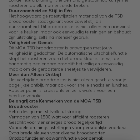
zonder extra bruining. Met de handige stopknop kun je het
roosteren op elk moment onderbreken.
Duurzaamheid en Stijl in Één
Het hoogwaardige roestvrijstalen materiaal van de T5B
broodrooster staat garant voor zowel stijl als
duurzaamheid. Dit broodrooster is niet alleen een aanwinst
voor je keuken, maar ook eenvoudig te reinigen en behoudt
zijn uitstraling, zelfs na intensief gebruik.
Veiligheid en Gemak
Dit MOA T5B broodrooster is ontworpen met jouw
veiligheid in gedachten. De automatische uitschakelfunctie
stopt het roosteren zodra het brood klaar is, terwijl de
handmatig bedienbare broodlift het veilig en eenvoudig
maakt om de geroosterde sneetjes te verwijderen.
Meer dan Alleen Ontbijt
Het veelzijdige broodrooster is niet alleen geschikt voor je
dagelijkse ontbijt, maar ook voor snelle snacks en lunches.
Rooster panini's, croissants en zelfs wafels voor een
heerlijke variatie.
Belangrijkste Kenmerken van de MOA T5B
Broodrooster:
Retro design met stijlvolle uitstraling
Vermogen van 1500 watt voor efficiënt roosteren
Geschikt voor vier sneetjes brood tegelijkertijd
Variabele bruiningsinstellingen voor persoonlijke voorkeur
Extra brede sleuven voor diverse broodsoorten
Ontdooifunctie en opwarmfunctie voor gemak