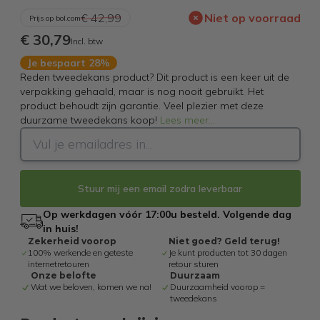
€ 42,99
Niet op voorraad
Prijs op bol.com
€ 30,79
Incl. btw
Je bespaart 28%
Reden tweedekans product? Dit product is een keer uit de
verpakking gehaald, maar is nog nooit gebruikt. Het
product behoudt zijn garantie. Veel plezier met deze
duurzame tweedekans koop!
Lees meer
...
Stuur mij een email zodra leverbaar
Op werkdagen vóór 17:00u besteld. Volgende dag
in huis!
Zekerheid voorop
Niet goed? Geld terug!
100% werkende en geteste
Je kunt producten tot 30 dagen
internetretouren
retour sturen
Onze belofte
Duurzaam
Wat we beloven, komen we na!
Duurzaamheid voorop =
tweedekans