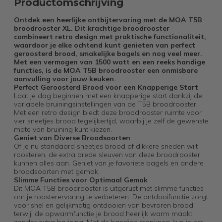
Productomschrijving
Ontdek een heerlijke ontbijtervaring met de MOA T5B
broodrooster XL. Dit krachtige broodrooster
combineert retro design met praktische functionaliteit,
waardoor je elke ochtend kunt genieten van perfect
geroosterd brood, smakelijke bagels en nog veel meer.
Met een vermogen van 1500 watt en een reeks handige
functies, is de MOA T5B broodrooster een onmisbare
aanvulling voor jouw keuken.
Perfect Geroosterd Brood voor een Knapperige Start
Laat je dag beginnen met een knapperige start dankzij de
variabele bruiningsinstellingen van de T5B broodrooster.
Met een retro design biedt deze broodrooster ruimte voor
vier sneetjes brood tegelijkertijd, waarbij je zelf de gewenste
mate van bruining kunt kiezen.
Geniet van Diverse Broodsoorten
Of je nu standaard sneetjes brood of dikkere sneden wilt
roosteren, de extra brede sleuven van deze broodrooster
kunnen alles aan. Geniet van je favoriete bagels en andere
broodsoorten met gemak.
Slimme Functies voor Optimaal Gemak
Dit MOA T5B broodrooster is uitgerust met slimme functies
om je roosterervaring te verbeteren. De ontdooifunctie zorgt
voor snel en gelijkmatig ontdooien van bevroren brood,
terwijl de opwarmfunctie je brood heerlijk warm maakt