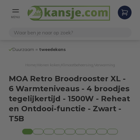
MENU
100% werken
Duurzaam =
tweedekans
internetretoure
Home
Wonen koken
Klimaatbeheersing
Verwarming
/
/
/
MOA Retro Broodrooster XL -
6 Warmteniveaus - 4 broodjes
tegelijkertijd - 1500W - Reheat
en Ontdooi-functie - Zwart -
T5B