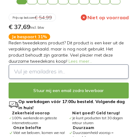
€ 54,99
Niet op voorraad
Prijs op bol.com
€ 37,69
Incl. btw
Je bespaart 31%
Reden tweedekans product? Dit product is een keer uit de
verpakking gehaald, maar is nog nooit gebruikt. Het
product behoudt zijn garantie. Veel plezier met deze
duurzame tweedekans koop!
Lees meer
...
Stuur mij een email zodra leverbaar
Op werkdagen vóór 17:00u besteld. Volgende dag
in huis!
Zekerheid voorop
Niet goed? Geld terug!
100% werkende en geteste
Je kunt producten tot 30 dagen
internetretouren
retour sturen
Onze belofte
Duurzaam
Wat we beloven, komen we na!
Duurzaamheid voorop =