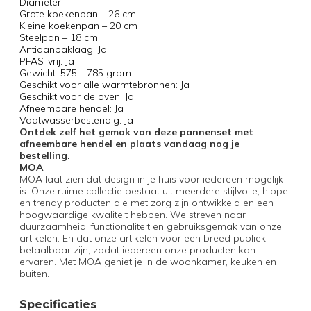
Diameter:
Grote koekenpan – 26 cm
Kleine koekenpan – 20 cm
Steelpan – 18 cm
Antiaanbaklaag: Ja
PFAS-vrij: Ja
Gewicht: 575 - 785 gram
Geschikt voor alle warmtebronnen: Ja
Geschikt voor de oven: Ja
Afneembare hendel: Ja
Vaatwasserbestendig: Ja
Ontdek zelf het gemak van deze pannenset met
afneembare hendel en plaats vandaag nog je
bestelling.
MOA
MOA laat zien dat design in je huis voor iedereen mogelijk
is. Onze ruime collectie bestaat uit meerdere stijlvolle, hippe
en trendy producten die met zorg zijn ontwikkeld en een
hoogwaardige kwaliteit hebben. We streven naar
duurzaamheid, functionaliteit en gebruiksgemak van onze
artikelen. En dat onze artikelen voor een breed publiek
betaalbaar zijn, zodat iedereen onze producten kan
ervaren. Met MOA geniet je in de woonkamer, keuken en
buiten.
Specificaties