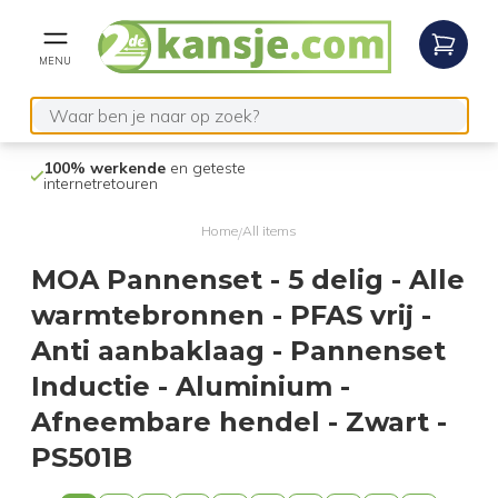
MENU
100% werkende
en geteste
Niet goed,
gel
internetretouren
Home
All items
/
MOA Pannenset - 5 delig - Alle
warmtebronnen - PFAS vrij -
Anti aanbaklaag - Pannenset
Inductie - Aluminium -
Afneembare hendel - Zwart -
PS501B