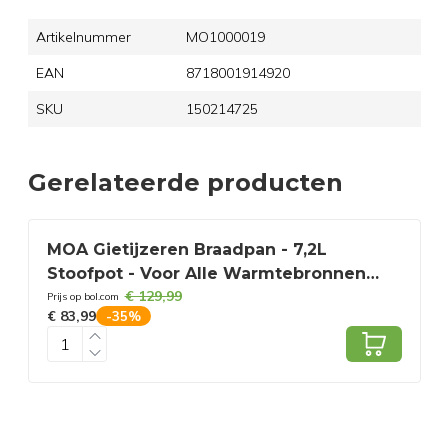
Artikelnummer
MO1000019
EAN
8718001914920
SKU
150214725
Gerelateerde producten
MOA Gietijzeren Braadpan - 7,2L
Stoofpot - Voor Alle Warmtebronnen
€ 129,99
incl. Inductie - Met Deksel - Ø 30cm -
Prijs op bol.com
P
€ 83,99
€
-
35
%
Anti-Aanbaklaag - BPA-en PFAS-vrij -
Groen