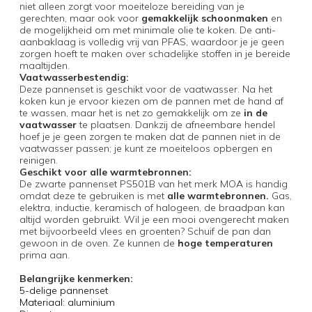
niet alleen zorgt voor moeiteloze bereiding van je
gerechten, maar ook voor
gemakkelijk schoonmaken
en
de mogelijkheid om met minimale olie te koken. De anti-
aanbaklaag is volledig vrij van PFAS, waardoor je je geen
zorgen hoeft te maken over schadelijke stoffen in je bereide
maaltijden.
Vaatwasserbestendig:
Deze pannenset is geschikt voor de vaatwasser. Na het
koken kun je ervoor kiezen om de pannen met de hand af
te wassen, maar het is net zo gemakkelijk om ze
in de
vaatwasser
te plaatsen. Dankzij de afneembare hendel
hoef je je geen zorgen te maken dat de pannen niet in de
vaatwasser passen; je kunt ze moeiteloos opbergen en
reinigen.
Geschikt voor alle warmtebronnen:
De zwarte pannenset PS501B van het merk MOA is handig
omdat deze te gebruiken is met
alle warmtebronnen.
Gas,
elektra, inductie, keramisch of halogeen, de braadpan kan
altijd worden gebruikt. Wil je een mooi ovengerecht maken
met bijvoorbeeld vlees en groenten? Schuif de pan dan
gewoon in de oven. Ze kunnen de
hoge temperaturen
prima aan.
Belangrijke kenmerken:
5-delige pannenset
Materiaal: aluminium