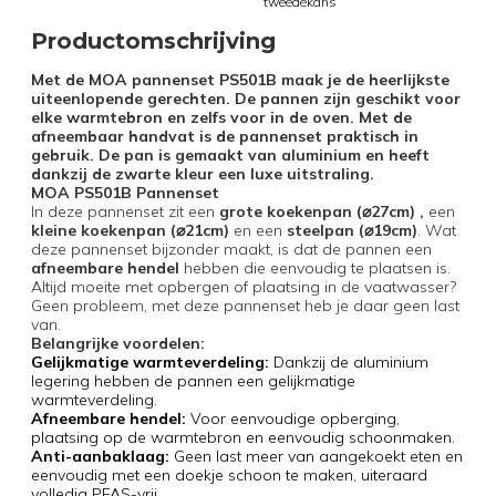
tweedekans
Productomschrijving
Met de MOA pannenset PS501B maak je de heerlijkste
uiteenlopende gerechten. De pannen zijn geschikt voor
elke warmtebron en zelfs voor in de oven. Met de
afneembaar handvat is de pannenset praktisch in
gebruik. De pan is gemaakt van aluminium en heeft
dankzij de zwarte kleur een luxe uitstraling.
MOA PS501B Pannenset
In deze pannenset zit een
grote koekenpan (
⌀
27cm) ,
een
kleine koekenpan (
⌀
21cm)
en een
steelpan (
⌀
19cm)
. Wat
deze pannenset bijzonder maakt, is dat de pannen een
afneembare hendel
hebben die eenvoudig te plaatsen is.
Altijd moeite met opbergen of plaatsing in de vaatwasser?
Geen probleem, met deze pannenset heb je daar geen last
van.
Belangrijke voordelen:
Gelijkmatige warmteverdeling:
Dankzij de aluminium
legering hebben de pannen een gelijkmatige
warmteverdeling.
Afneembare hendel:
Voor eenvoudige opberging,
plaatsing op de warmtebron en eenvoudig schoonmaken.
Anti-aanbaklaag:
Geen last meer van aangekoekt eten en
eenvoudig met een doekje schoon te maken, uiteraard
volledig PFAS-vrij.