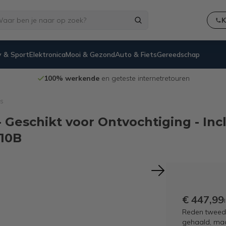
K
 & Sport
Elektronica
Mooi & Gezond
Auto & Fiets
Gereedschap
100% werkende
en geteste internetretouren
rs
Geschikt voor Ontvochtiging - Inclus
010B
€ 447,99
Reden tweede
gehaald, maar