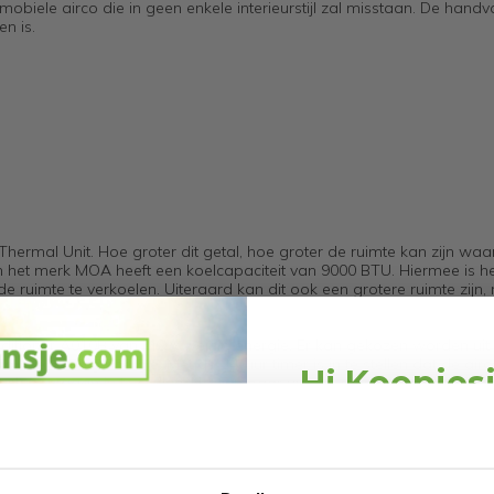
 mobiele airco die in geen enkele interieurstijl zal misstaan. De hand
n is.
 Thermal Unit. Hoe groter dit getal, hoe groter de ruimte kan zijn waa
n het merk MOA heeft een koelcapaciteit van 9000 BTU. Hiermee is he
ruimte te verkoelen. Uiteraard kan dit ook een grotere ruimte zijn
onditioner A010B van MOA weinig energie. Er kan gekozen worden uit 
o heel weinig energie. Met de 24-uur timer is in te stellen dat de airco
Hi Koopjes
slapen gaan in te stellen. Na een paar uur zal de airco zichzelf uits
Schrijf je in en ontv
welkomskor
Bij 2dekansje.com pr