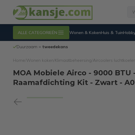
ALLE CATEGORIEËN
Wonen & Koken
Huis & Tuin
Hobby
Duurzaam =
tweedekans
Home
/
Wonen koken
/
Klimaatbeheersing
/
Aircoolers luchtkoele
MOA Mobiele Airco - 9000 BTU - 
Raamafdichting Kit - Zwart - A