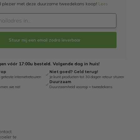
el plezier met deze duurzame tweedekans koop!
Lees
Stuur mij een email zodra leverbaar
n vóór 17:00u besteld. Volgende dag in huis!
rop
Niet goed? Geld terug!
eteste internetretouren
Je kunt producten tot 30 dagen retour sturen
Duurzaam
omen we na!
Duurzaamheid voorop = tweedekans
ntact.
koeler te