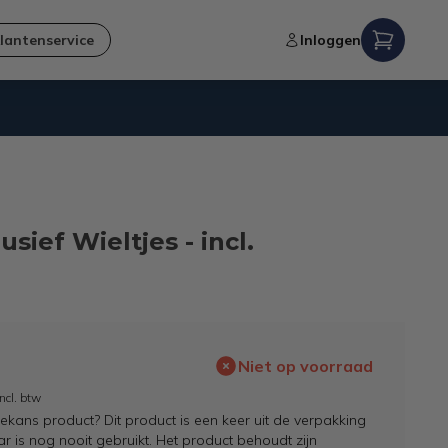
lantenservice
Inloggen
Niet goed,
geld terug
-garantie
ief Wieltjes - incl.
Niet op voorraad
Incl. btw
kans product? Dit product is een keer uit de verpakking
 is nog nooit gebruikt. Het product behoudt zijn