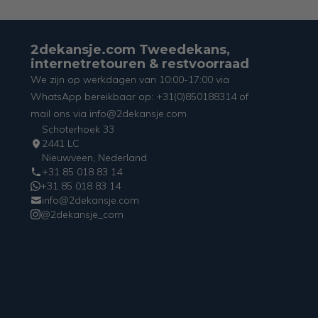
2dekansje.com Tweedekans,
internetretouren & restvoorraad
We zijn op werkdagen van 10:00-17:00 via
WhatsApp bereikbaar op: +31(0)850188314 of
mail ons via info@2dekansje.com
Schoterhoek 33
2441 LC
Nieuwveen, Nederland
+31 85 018 83 14
+31 85 018 83 14
info@2dekansje.com
@2dekansje_com