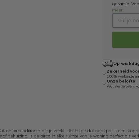
garantie. Ve
meer
...
Op werkdage
Zekerheid voo
100% werkende en g
Onze belofte
Wat we beloven, k
 airconditioner die je zoekt. Het enige dat nodig is, is een stopco
of behuizing, is de airco in elke ruimte van je woning perfect als ver