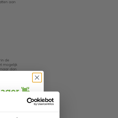
vatten aan
rin de
t mogelijk
, maar dan
drie
 zichzelf,
jager 👋
chakelen.
ang
direct € 5,-
ting
.
ofiteer je van