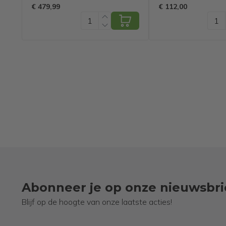
LED RGBW - 6
€ 479,99
€ 112,00
Standen -
Plafondlamp
Slaapkamer - Met
Afstandbedie
App - Zwart
Abonneer je op onze nieuwsbri
Blijf op de hoogte van onze laatste acties!