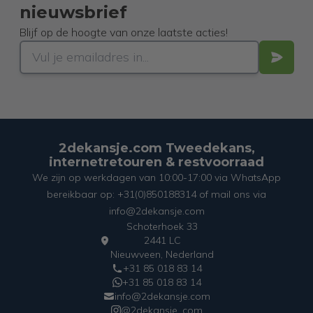
nieuwsbrief
Blijf op de hoogte van onze laatste acties!
2dekansje.com Tweedekans,
internetretouren & restvoorraad
We zijn op werkdagen van 10:00-17:00 via WhatsApp
bereikbaar op: +31(0)850188314 of mail ons via
info@2dekansje.com
Schoterhoek 33
2441 LC
Nieuwveen, Nederland
+31 85 018 83 14
+31 85 018 83 14
info@2dekansje.com
@2dekansje_com