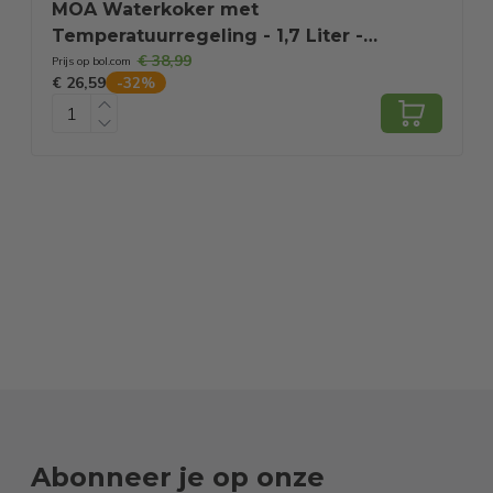
MOA Waterkoker met
Temperatuurregeling - 1,7 Liter -
€ 38,99
Dubbelwandig - Warmhoudfunctie -
P
Prijs op bol.com
P
€ 26,59
€
-
32
%
Elektrische Waterkoker - 2200W - Zwart
Abonneer je op onze