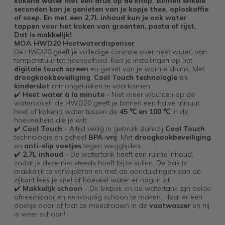
kokend water met een druk op de knop. Binnen enkele
seconden kan je genieten van je kopje thee, oploskoffie
of soep. En met een 2,7L inhoud kun je ook water
tappen voor het koken van groenten, pasta of rijst.
Dat is makkelijk!
MOA HWD20 Heetwaterdispenser
De HWD20 geeft je volledige controle over heet water, van
temperatuur tot hoeveelheid. Kies je instellingen op het
digitale touch screen
en geniet van je warme drank. Met
droogkookbeveiliging
,
Cool Touch technologie
en
kinderslot
om ongelukken te voorkomen.
✔️
Heet water à la minute
- Niet meer wachten op de
waterkoker; de HWD20 geeft je binnen een halve minuut
heet of kokend water tussen de
45 ℃ en 100 ℃
in de
hoeveelheid die je wilt.
✔️
Cool Touch
- Altijd veilig in gebruik dankzij
Cool Touch
technologie en geheel
BPA-vrij
. Met
droogkookbeveiliging
en
anti-slip voetjes
tegen wegglijden.
✔️
2,7L inhoud
- De watertank heeft een ruime inhoud,
zodat je deze niet steeds hoeft bij te vullen. De bak is
makkelijk te verwijderen en met de aanduidingen aan de
zijkant lees je snel af hoeveel water er nog in zit.
✔️
Makkelijk schoon
- De lekbak en de watertank zijn beide
afneembaar en eenvoudig schoon te maken. Haal er een
doekje door of laat ze meedraaien in de
vaatwasser
en hij
is weer schoon!