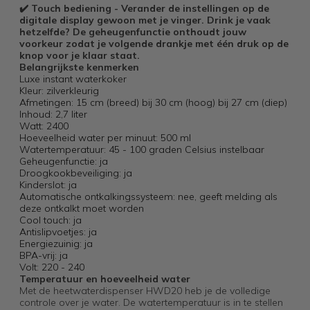
✔️ Touch bediening - Verander de instellingen op de
digitale display gewoon met je vinger. Drink je vaak
hetzelfde? De geheugenfunctie onthoudt jouw
voorkeur zodat je volgende drankje met één druk op de
knop voor je klaar staat.
Belangrijkste kenmerken
Luxe instant waterkoker
Kleur: zilverkleurig
Afmetingen: 15 cm (breed) bij 30 cm (hoog) bij 27 cm (diep)
Inhoud: 2,7 liter
Watt: 2400
Hoeveelheid water per minuut: 500 ml
Watertemperatuur: 45 - 100 graden Celsius instelbaar
Geheugenfunctie: ja
Droogkookbeveiliging: ja
Kinderslot: ja
Automatische ontkalkingssysteem: nee, geeft melding als
deze ontkalkt moet worden
Cool touch: ja
Antislipvoetjes: ja
Energiezuinig: ja
BPA-vrij: ja
Volt: 220 - 240
Temperatuur en hoeveelheid water
Met de heetwaterdispenser HWD20 heb je de volledige
controle over je water. De watertemperatuur is in te stellen