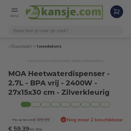
MENU
100% werken
Duurzaam =
tweedekans
internetretoure
Home
Wonen koken
Koken tafelen
Waterkokers
/
/
/
MOA Heetwaterdispenser -
2.7L - BPA vrij - 2400W -
27x15x30 cm - Zilverkleurig
€ 89,99
Nog maar 2 beschikbaar
Prijs op bol.com
€ 59,39
Incl. btw