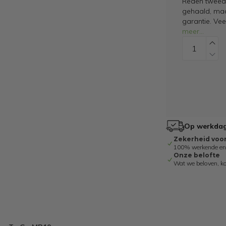
Reden tweede
gehaald, maar
garantie. Ve
meer
...
Op werkdage
Zekerheid voo
100% werkende en g
Onze belofte
Wat we beloven, k