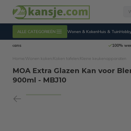
ALLE CATEGORIEËN
Wonen & Koken
Huis & Tuin
Hobby
100% werkende
en geteste internetretouren
Home
/
Wonen koken
/
Koken tafelen
/
Kleine keukenapparaten
MOA Extra Glazen Kan voor Blen
900ml - MBJ10