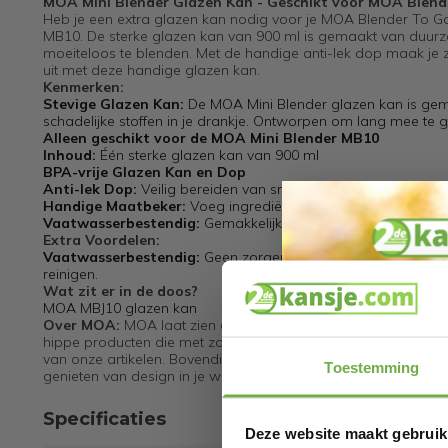
MOA Mini Blender Glazen Kan - Geschikt voor MOA Blen
Heb je een extra glazen kan nodig voor je MOA Blender To G
MB10. De sterke glazen kan van 900 ml is gemaakt van duurz
moeiteloos te blenden. Met de handige anti-lek dop maak je zo
uit met deze handige glazen kan.
Kenmerken:
Stevige Glazen Kan:
De MOA Mini Blender glazen kan is gem
schadelijke stoffen in je drankje. Ontworpen om lang mee te 
Alleen geschikt voor de MOA Mini Blender MB10
Inhoud:
Één sterke glazen kan van 900 ml
BPA-vrije Glazen Kan en Dop
Anti-lek Dop:
Veilig bereiden van smoothies en shakes
Handige Maatbeker:
Voeg ingrediënten toe tijdens het blen
Vaatwasserbestendig:
Gemakkelijk schoonmaken na gebrui
Extra Voordelen:
Vaatwasserbestendig:
Geen zorgen over schoonmaken na ge
reinigen.
Wat zit er in de doos?
MOA MBJ10 glazen kan
Over MOA:
MOA laat zien dat design in je huis voor iedereen m
hippe producten die met zorg zijn ontwikkeld en van hoge kwal
van onze artikelen. Bovendien zijn onze producten betaalbaa
Toestemming
genieten van design in je woonkamer, keuken en buitenruimte
Specificaties
Deze website maakt gebruik