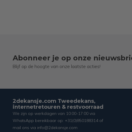
Abonneer je op onze nieuwsbri
Blijf op de hoogte van onze laatste acties!
2dekansje.com Tweedekans,
internetretouren & restvoorraad
We zijn op werkdagen van 10:00-17:00 via
WhatsApp bereikbaar op: +31(0)850188314 of
mail ons via info@2dekansje.com