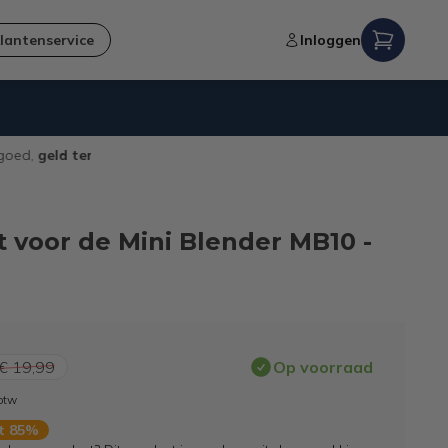
lantenservice
Inloggen
Verzending naar NL en BE
 voor de Mini Blender MB10 -
€ 19,99
Op voorraad
 btw
rt 85%