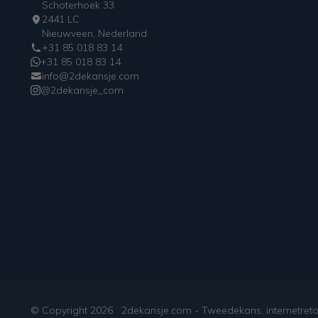
Schoterhoek 33
2441 LC
Nieuwveen, Nederland
+31 85 018 83 14
+31 85 018 83 14
info@2dekansje.com
@2dekansje_com
© Copyright
2026
2dekansje.com - Tweedekans, internetret