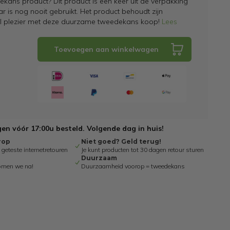
kans product? Dit product is een keer uit de verpakking
 is nog nooit gebruikt. Het product behoudt zijn
el plezier met deze duurzame tweedekans koop!
Lees
Toevoegen aan winkelwagen
n vóór 17:00u besteld. Volgende dag in huis!
rop
Niet goed? Geld terug!
eteste internetretouren
Je kunt producten tot 30 dagen retour sturen
Duurzaam
omen we na!
Duurzaamheid voorop = tweedekans