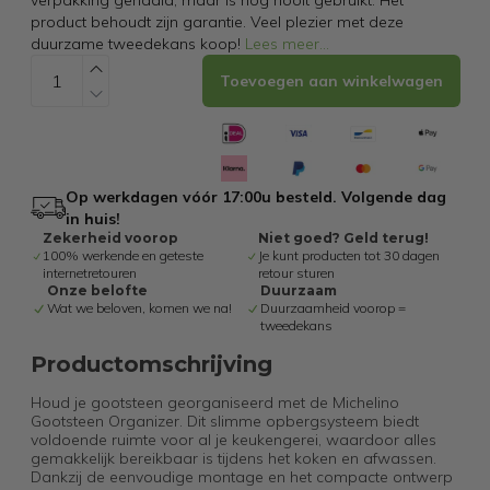
verpakking gehaald, maar is nog nooit gebruikt. Het
product behoudt zijn garantie. Veel plezier met deze
duurzame tweedekans koop!
Lees meer
...
Toevoegen aan winkelwagen
Op werkdagen vóór 17:00u besteld. Volgende dag
in huis!
Zekerheid voorop
Niet goed? Geld terug!
100% werkende en geteste
Je kunt producten tot 30 dagen
internetretouren
retour sturen
Onze belofte
Duurzaam
Wat we beloven, komen we na!
Duurzaamheid voorop =
tweedekans
Productomschrijving
Houd je gootsteen georganiseerd met de Michelino
Gootsteen Organizer. Dit slimme opbergsysteem biedt
voldoende ruimte voor al je keukengerei, waardoor alles
gemakkelijk bereikbaar is tijdens het koken en afwassen.
Dankzij de eenvoudige montage en het compacte ontwerp