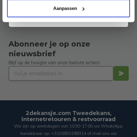
andere commerciële berichten van 2dekansje. Je gaat ook akkoord met
ons
Privacybeleid
. Je kunt je op elk moment weer afmelden.
Aanpassen
Abonneer je op onze
nieuwsbrief
Blijf op de hoogte van onze laatste acties!
2dekansje.com Tweedekans,
internetretouren & restvoorraad
We zijn op werkdagen van 10:00-17:00 via WhatsApp
bereikbaar op: +31(0)850188314 of mail ons via