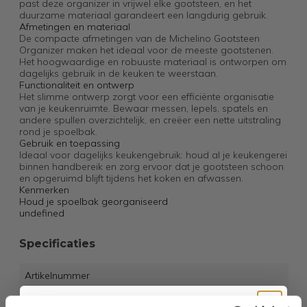
past deze organizer in vrijwel elke gootsteen, en het
duurzame materiaal garandeert een langdurig gebruik.
Afmetingen en materiaal
De compacte afmetingen van de Michelino Gootsteen
Organizer maken het ideaal voor de meeste gootstenen.
Het hoogwaardige en robuuste materiaal is ontworpen om
dagelijks gebruik in de keuken te weerstaan.
Functionaliteit en ontwerp
Het slimme ontwerp zorgt voor een efficiënte organisatie
van je keukenruimte. Bewaar messen, lepels, spatels en
andere spullen overzichtelijk, en creëer een nette uitstraling
rond je spoelbak.
Gebruik en toepassing
Ideaal voor dagelijks keukengebruik: houd al je keukengerei
binnen handbereik en zorg ervoor dat je gootsteen schoon
en opgeruimd blijft tijdens het koken en afwassen.
Kenmerken
Houd je spoelbak georganiseerd
undefined
Specificaties
Artikelnummer
EAN
4047125405385