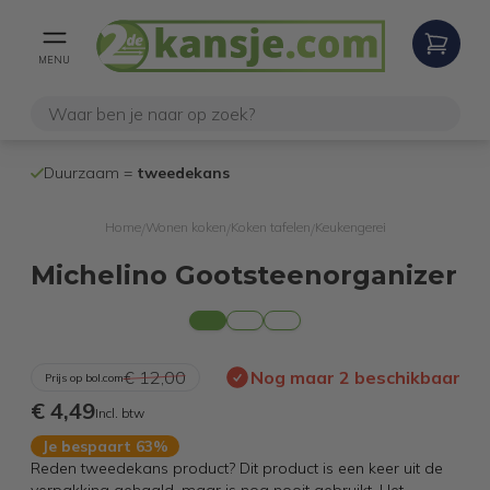
MENU
100% werken
Duurzaam =
tweedekans
internetretoure
Home
Wonen koken
Koken tafelen
Keukengerei
/
/
/
Michelino Gootsteenorganizer
€ 12,00
Nog maar 2 beschikbaar
Prijs op bol.com
€ 4,49
Incl. btw
Je bespaart 63%
Reden tweedekans product? Dit product is een keer uit de