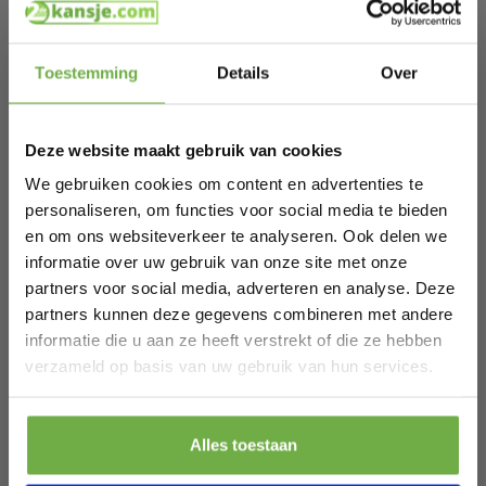
SKU
9721055565197
Hi Koopjesjager 👋
Toestemming
Details
Over
Schrijf je in en ontvang
direct € 5,-
Gerelateerde producten
welkomskorting
.
Deze website maakt gebruik van cookies
Bij 2dekansje.com profiteer je van
kortingen tot wel 70%.
Heldenwerk Gootsteenorganizer - 2
We gebruiken cookies om content en advertenties te
Laags - In hoogte verstelbaar - 40 x 22 x
personaliseren, om functies voor social media te bieden
€ 106,95
38 cm - Zwart
Prijs op bol.com
P
en om ons websiteverkeer te analyseren. Ook delen we
€ 65,89
€
-
38
%
informatie over uw gebruik van onze site met onze
partners voor social media, adverteren en analyse. Deze
partners kunnen deze gegevens combineren met andere
informatie die u aan ze heeft verstrekt of die ze hebben
Laat ons weten wanneer je jarig bent
verzameld op basis van uw gebruik van hun services.
Pak € 5,- korting
Alles toestaan
Door je aan te melden ga je akkoord met het ontvangen van promoties en