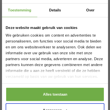
Hi Koopjesjager 👋
Toestemming
Details
Over
Gerelateerde producten
Schrijf je in en ontvang
direct € 5,-
welkomskorting
.
Deze website maakt gebruik van cookies
Mica Decorations Seatle Bijzettafel voor
Bij 2dekansje.com profiteer je van
kortingen tot wel 70%.
Buiten - H58 x Ø38 cm - Metaal - Zwart
We gebruiken cookies om content en advertenties te
€ 30,95
4
Prijs op bol.com
P
personaliseren, om functies voor social media te bieden
€ 16,79
€
-
46
%
en om ons websiteverkeer te analyseren. Ook delen we
informatie over uw gebruik van onze site met onze
partners voor social media, adverteren en analyse. Deze
partners kunnen deze gegevens combineren met andere
informatie die u aan ze heeft verstrekt of die ze hebben
Laat ons weten wanneer je jarig bent
verzameld op basis van uw gebruik van hun services.
Pak € 5,- korting
Alles toestaan
Door je aan te melden ga je akkoord met het ontvangen van promoties en
andere commerciële berichten van 2dekansje. Je gaat ook akkoord met
ons
Privacybeleid
. Je kunt je op elk moment weer afmelden.