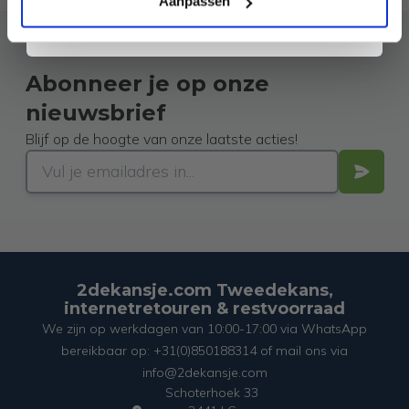
Aanpassen
Abonneer je op onze
nieuwsbrief
Blijf op de hoogte van onze laatste acties!
2dekansje.com Tweedekans,
internetretouren & restvoorraad
We zijn op werkdagen van 10:00-17:00 via WhatsApp
bereikbaar op: +31(0)850188314 of mail ons via
info@2dekansje.com
Schoterhoek 33