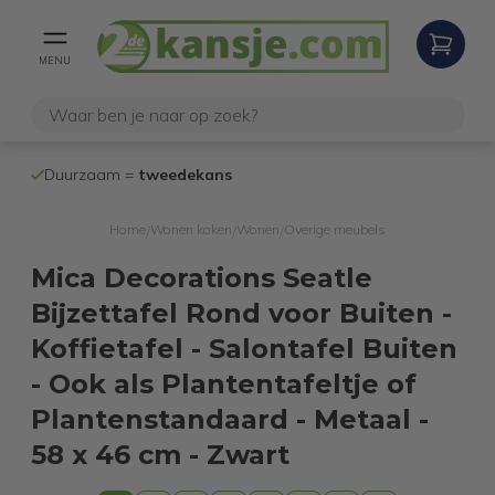
MENU
100% werken
Duurzaam =
tweedekans
internetretoure
Home
Wonen koken
Wonen
Overige meubels
/
/
/
Mica Decorations Seatle
Bijzettafel Rond voor Buiten -
Koffietafel - Salontafel Buiten
- Ook als Plantentafeltje of
Plantenstandaard - Metaal -
58 x 46 cm - Zwart