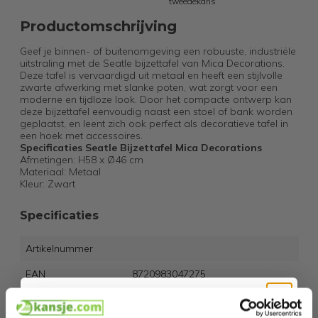
tweedekans
Productomschrijving
Geef je binnen- of buitenomgeving een robuuste, industriële
uitstraling met de Seatle bijzettafel van Mica Decorations.
Deze tafel is vervaardigd uit metaal en heeft een stijlvolle
zwarte afwerking met slanke poten, wat zorgt voor een
moderne en tijdloze look. Door het compacte ontwerp kan
deze bijzettafel eenvoudig naast een stoel of bank worden
geplaatst, en leent zich ook perfect als decoratieve tafel in
een hoek met accessoires.
Specificaties Seatle Bijzettafel Mica Decorations
Afmetingen: H58 x Ø46 cm
Materiaal: Metaal
Kleur: Zwart
Specificaties
Artikelnummer
EAN
8720983047275
SKU
9721055565221