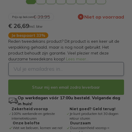
€ 39,95
Niet op voorraad
Prijs op bol.com
€ 26,69
Incl. btw
Je bespaart 33%
Reden tweedekans product? Dit product is een keer uit de
verpakking gehaald, maar is nog nooit gebruikt. Het
product behoudt zijn garantie. Veel plezier met deze
duurzame tweedekans koop!
Lees meer
...
Stuur mij een email zodra leverbaar
Op werkdagen vóór 17:00u besteld. Volgende dag
in huis!
Zekerheid voorop
Niet goed? Geld terug!
100% werkende en geteste
Je kunt producten tot 30 dagen
internetretouren
retour sturen
Onze belofte
Duurzaam
Wat we beloven, komen we na!
Duurzaamheid voorop =