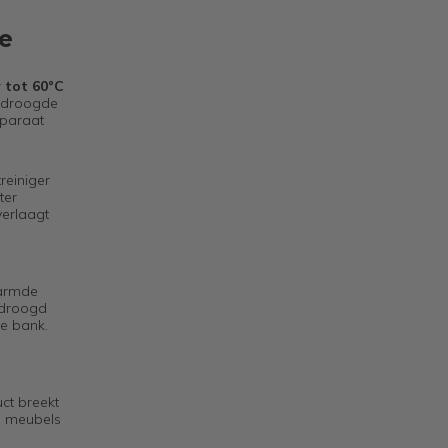
e
 tot 60°C
gedroogde
pparaat
reiniger
ter
verlaagt
armde
gedroogd
de bank.
ct breekt
en meubels