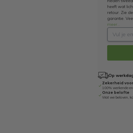
Reden tweede
heeft wat lic
retour. Zie d
garantie. Ve
meer
...
Op werkdage
Zekerheid voo
100% werkende en g
Onze belofte
Wat we beloven, k