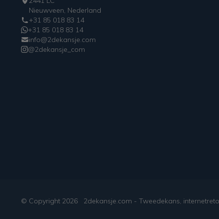
2441 LC
Nieuwveen, Nederland
+31 85 018 83 14
+31 85 018 83 14
info@2dekansje.com
@2dekansje_com
© Copyright
2026
2dekansje.com - Tweedekans, internetret