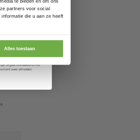
 media te bieden en om ons
ze partners voor social
nformatie die u aan ze heeft
 je jarig bent
orting
Alles toestaan
et ontvangen van promoties en
sje. Je gaat ook akkoord met
k moment weer afmelden.
de