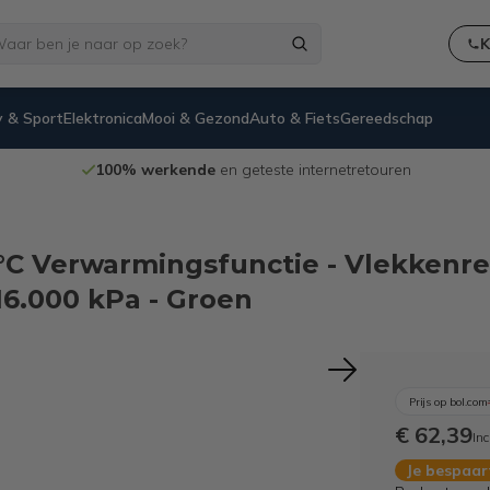
K
 & Sport
Elektronica
Mooi & Gezond
Auto & Fiets
Gereedschap
Niet goed,
geld terug
-garantie
0°C Verwarmingsfunctie - Vlekkenre
 16.000 kPa - Groen
Prijs op bol.com
€ 62,39
Inc
Je bespaa