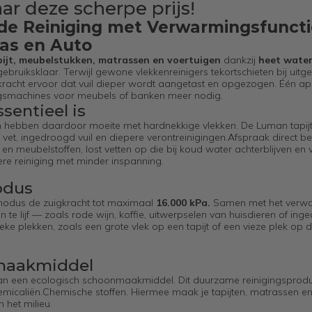
ar deze scherpe prijs!
nde Reiniging met Verwarmingsfuncti
ras en Auto
pijt, meubelstukken, matrassen en voertuigen
dankzij
heet water
ebruiksklaar. Terwijl gewone vlekkenreinigers tekortschieten bij uit
racht ervoor dat vuil dieper wordt aangetast en opgezogen. Één a
ingsmachines voor meubels of banken meer nodig.
entieel is
 hebben daardoor moeite met hardnekkige vlekken. De Luman tapijt
n vet, ingedroogd vuil en diepere verontreinigingen.Afspraak direct be
 en meubelstoffen, lost vetten op die bij koud water achterblijven en 
gere reiniging met minder inspanning.
odus
omodus de zuigkracht tot maximaal
16.000 kPa.
Samen met het verw
e lijf — zoals rode wijn, koffie, uitwerpselen van huisdieren of in
ieke plekken, zoals een grote vlek op een tapijt of een vieze plek op 
nmaakmiddel
van een ecologisch schoonmaakmiddel. Dit duurzame reinigingsprodu
 chemicaliën.Chemische stoffen. Hiermee maak je tapijten, matrassen 
 het milieu.