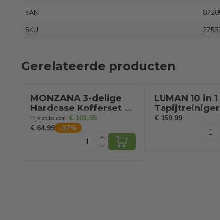
EAN
8720
SKU
2753
Gerelateerde producten
MONZANA 3-delige
LUMAN 10 in 1
Hardcase Kofferset -
Tapijtreiniger
Koffer M L XL
1800W - 100°
€ 103,95
€ 159,99
Prijs op bol.com
Handbagage- Zwart
Stoomfunctie
€ 64,99
-
37
%
Zelfreinigend 
Vlekkenreinig
Stoomreiniger
Zetelreiniger 
Reiniger voor
vloer, auto en 
7 Meter Snoe