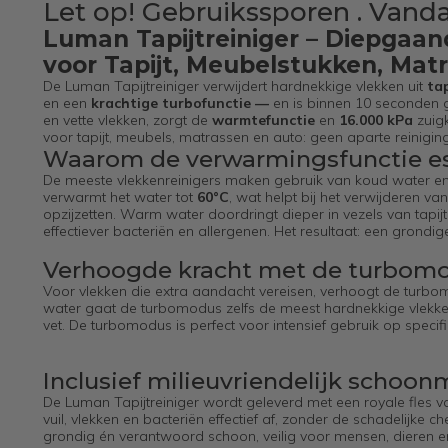
Let op! Gebruikssporen . Vanda
Luman Tapijtreiniger – Diepgaa
voor Tapijt, Meubelstukken, Mat
De Luman Tapijtreiniger verwijdert hardnekkige vlekken uit
ta
en een
krachtige turbofunctie
—
en is binnen 10 seconden g
en vette vlekken, zorgt de
warmtefunctie
en
16.000 kPa
zuigk
voor tapijt, meubels, matrassen en auto: geen aparte reinig
Waarom de verwarmingsfunctie ess
De meeste vlekkenreinigers maken gebruik van koud water en
verwarmt het water tot
60°C
, wat helpt bij het verwijderen va
opzijzetten. Warm water doordringt dieper in vezels van tapijt
effectiever bacteriën en allergenen. Het resultaat: een grondi
Verhoogde kracht met de turbom
Voor vlekken die extra aandacht vereisen, verhoogt de turb
water gaat de turbomodus zelfs de meest hardnekkige vlekken t
vet. De turbomodus is perfect voor intensief gebruik op specif
Inclusief milieuvriendelijk schoo
De Luman Tapijtreiniger wordt geleverd met een royale fles 
vuil, vlekken en bacteriën effectief af, zonder de schadelijke
grondig én verantwoord schoon, veilig voor mensen, dieren en