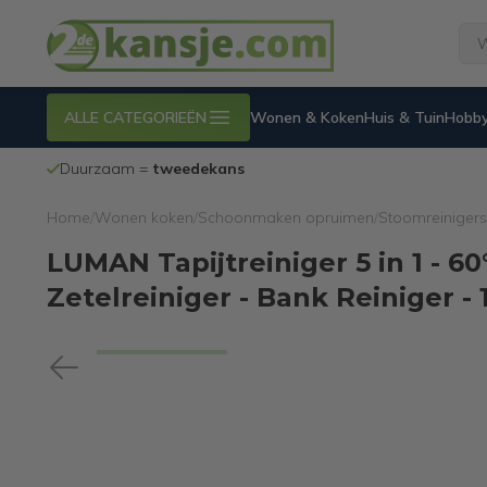
ALLE CATEGORIEËN
Wonen & Koken
Huis & Tuin
Hobby
100% werkende
en geteste internetretouren
Home
/
Wonen koken
/
Schoonmaken opruimen
/
Stoomreinigers
LUMAN Tapijtreiniger 5 in 1 - 6
Zetelreiniger - Bank Reiniger -