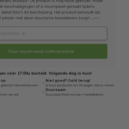
kans product? Dit product is nog nooit gebruikt, maar
hte beschadigingen of is incompleet geraakt tijdens
e detail foto's én beschrijving. Het product behoudt zijn
el plezier met deze duurzame tweedekans koop!
Lees
Stuur mij een email zodra leverbaar
n vóór 17:00u besteld. Volgende dag in huis!
rop
Niet goed? Geld terug!
eteste internetretouren
Je kunt producten tot 30 dagen retour sturen
Duurzaam
omen we na!
Duurzaamheid voorop = tweedekans