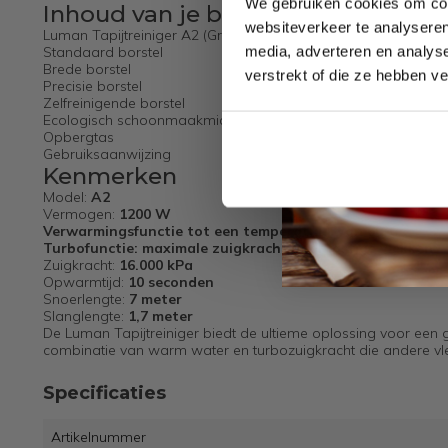
We gebruiken cookies om cont
Inhoud van je bestelling
websiteverkeer te analyseren
Luman Tapijtreiniger A2 (Groen)
media, adverteren en analys
Standaard borstel
Brede borstel
verstrekt of die ze hebben v
Precisie borstel
Zelfreinigende borstel
Ecologisch schoonmaakmiddel
Opbergtas
Gebruiksaanwijzing
Kenmerken
Model:
A2
Vermogen:
1200 W
Verwarmingsfunctie tot een temperatuur van 60°C
Turbofunctie: maximale zuigkracht voor lastige vlekken
Zuigkracht:
16.000 kPa
Opwarmtijd:
10 seconden
Snoerlengte:
7 meter
Slanglengte:
1,7 meter
De Luman Tapijtreiniger biedt de ultieme oplossing voor een 
combinatie van warm water en turbozuigkracht die andere vle
Specificaties
Artikelnummer