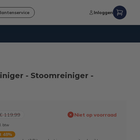
lantenservice
Inloggen
Verzending naar NL en BE
iniger - Stoomreiniger -
€ 119,99
Niet op voorraad
l. btw
rt 48%