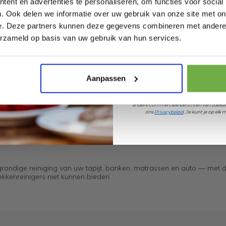
ent en advertenties te personaliseren, om functies voor social
. Ook delen we informatie over uw gebruik van onze site met on
e. Deze partners kunnen deze gegevens combineren met andere i
Laat ons weten wanneer
erzameld op basis van uw gebruik van hun services.
Pak € 5,- k
Aanpassen
Door je aan te melden ga je akkoord met h
andere commerciële berichten van 2dekan
ons
Privacybeleid
. Je kunt je op el
grondige reiniging van uw tapijt, banken, matrassen en auto — met 
kkenreinigers niet kunnen bieden.