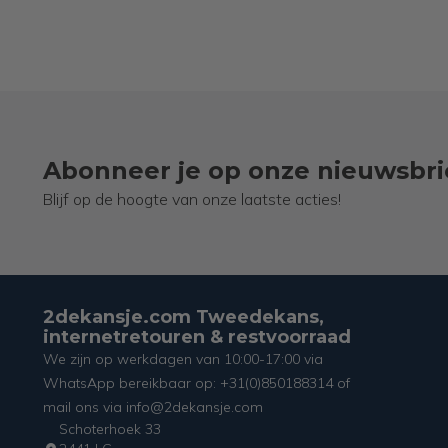
Abonneer je op onze nieuwsbri
Blijf op de hoogte van onze laatste acties!
2dekansje.com Tweedekans,
internetretouren & restvoorraad
We zijn op werkdagen van 10:00-17:00 via
WhatsApp bereikbaar op: +31(0)850188314 of
mail ons via info@2dekansje.com
Schoterhoek 33