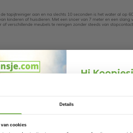
de tapijtreiniger aan en na slechts 10 seconden is het water al op 60
 van kinderen of huisdieren. Met een snoer van 7 meter en een slang 
of verschillende meubels te reinigen zonder steeds van stopcontact
tras
lekken
 voor minder onderhoud
Hi Koopjes
n functioneren als tapijtreiniger, bankreiniger, meubelreiniger én
n de verwarmingsfunctie en de turbomodus, waardoor elk oppervlak 
Schrijf je in en ontv
welkomskor
Bij 2dekansje.com pr
ppervlakte
Details
kortingen tot 
us
en een zuigkracht van
16.000 kPa
wordt vuil tot 5 cm diep in tapijt
ofdeeltjes, huisdierenharen en bacteriën worden verwijderd die vaak ac
 van cookies