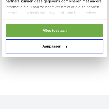
partners kunnen deze gegevens combineren met andere
informatie die u aan ze heeft verstrekt of die ze hebben
Ontel Handy Heater – Elektrische Mini
verzameld op basis van uw gebruik van hun services.
Verwarming voor in Stopcontact – 500W
P
€
€ 42,99
– Compacte Kachel met
Prijs op bol.com
€ 26,99
-
37
%
Afstandsbediening - Mini Heater
Alles toestaan
Aanpassen