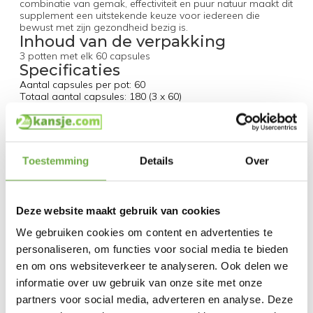
combinatie van gemak, effectiviteit en puur natuur maakt dit
supplement een uitstekende keuze voor iedereen die
bewust met zijn gezondheid bezig is.
Inhoud van de verpakking
3 potten met elk 60 capsules
Specificaties
Aantal capsules per pot: 60
Totaal aantal capsules: 180 (3 x 60)
Ingrediënt: Groene thee-extract
Gebruiksadvies: Volg de aanbevolen dosering op de
verpakking
Toestemming
Details
Over
Specificaties
Artikelnummer
Deze website maakt gebruik van cookies
EAN
8713713022055
We gebruiken cookies om content en advertenties te
SKU
27536877
personaliseren, om functies voor social media te bieden
en om ons websiteverkeer te analyseren. Ook delen we
informatie over uw gebruik van onze site met onze
Gerelateerde producten
partners voor social media, adverteren en analyse. Deze