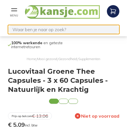
MENU
100% werkende
en geteste
Niet goed,
gel
internetretouren
Home
Mooi gezond
Gezondheid
Supplementen
/
/
/
Lucovitaal Groene Thee
Capsules - 3 x 60 Capsules -
Natuurlijk en Krachtig
€ 13,06
Niet op voorraad
Prijs op bol.com
€ 5,09
Incl. btw