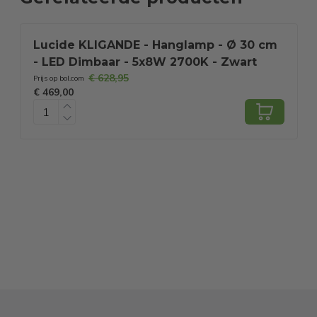
Lucide KLIGANDE - Hanglamp - Ø 30 cm
- LED Dimbaar - 5x8W 2700K - Zwart
€ 628,95
Prijs op bol.com
P
€ 469,00
€