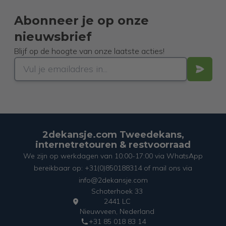
Abonneer je op onze
nieuwsbrief
Blijf op de hoogte van onze laatste acties!
2dekansje.com Tweedekans,
internetretouren & restvoorraad
We zijn op werkdagen van 10:00-17:00 via WhatsApp
bereikbaar op: +31(0)850188314 of mail ons via
info@2dekansje.com
Schoterhoek 33
2441 LC
Nieuwveen, Nederland
+31 85 018 83 14