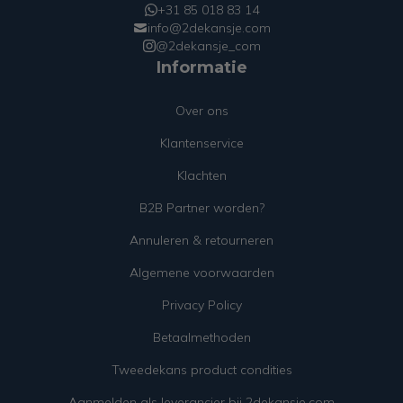
+31 85 018 83 14
info@2dekansje.com
@2dekansje_com
Informatie
Over ons
Klantenservice
Klachten
B2B Partner worden?
Annuleren & retourneren
Algemene voorwaarden
Privacy Policy
Betaalmethoden
Tweedekans product condities
Aanmelden als leverancier bij 2dekansje.com