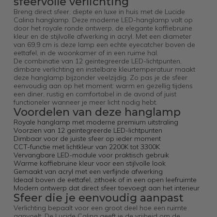
sfeervolle verlichting
Breng direct sfeer, diepte en luxe in huis met de Lucide
Calina hanglamp. Deze moderne LED-hanglamp valt op
door het royale ronde ontwerp, de elegante koffiebruine
kleur en de stijlvolle afwerking in acryl. Met een diameter
van 69,9 cm is deze lamp een echte eyecatcher boven de
eettafel, in de woonkamer of in een ruime hal.
De combinatie van 12 geïntegreerde LED-lichtpunten,
dimbare verlichting en instelbare kleurtemperatuur maakt
deze hanglamp bijzonder veelzijdig. Zo pas je de sfeer
eenvoudig aan op het moment: warm en gezellig tijdens
een diner, rustig en comfortabel in de avond of juist
functioneler wanneer je meer licht nodig hebt.
Voordelen van deze hanglamp
Royale hanglamp met moderne premium uitstraling
Voorzien van 12 geïntegreerde LED-lichtpunten
Dimbaar voor de juiste sfeer op ieder moment
CCT-functie met lichtkleur van 2200K tot 3300K
Vervangbare LED-module voor praktisch gebruik
Warme koffiebruine kleur voor een stijlvolle look
Gemaakt van acryl met een verfijnde afwerking
Ideaal boven de eettafel, zithoek of in een open leefruimte
Modern ontwerp dat direct sfeer toevoegt aan het interieur
Sfeer die je eenvoudig aanpast
Verlichting bepaalt voor een groot deel hoe een ruimte
aanvoelt. De Lucide Calina geeft je de vrijheid om de