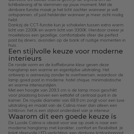
lichtbeleving af te stemmen op jouw moment. Met de
dimbare functie maak je het licht zachter wanneer je wilt
ontspannen, of juist helderder wanneer je meer zicht nodig
hebt.
Dankzij de CCT-functie kun je schakelen tussen extra warm
licht van 2200K en warm licht van 3300K. Hierdoor creëer je
moeiteloos een gezellige, comfortabele sfeer die perfect
past bij diners, avonden op de bank of rustige momenten in
huis.
Een stijlvolle keuze voor moderne
interieurs
De ronde vorm en de koffiebruine kleur geven deze
hanglamp een warme en eigentijdse uitstraling. Het
ontwerp is aanwezig zonder te overheersen, waardoor de
lamp goed past in moderne, hotel chique, minimalistische
en warme interieurstijlen.
Met een hoogte van 209,3 cm is de lamp mooi geschikt
voor plaatsing boven een eettafel of centraal punt in de
kamer. De royale diameter van 69,9 cm zorgt voor een luxe
uitstraling en maakt van de Calina meer dan alleen een
lichtbron: het is een stijlvol onderdeel van je interieur.
Waarom dit een goede keuze is
De Lucide Calina is ideaal voor wie op zoek is naar een
moderne hanglamp met karakter, comfort en flexibiliteit. Je
krijgt sfeervolle LED-verlichting, een dimbare lichtopbrengst