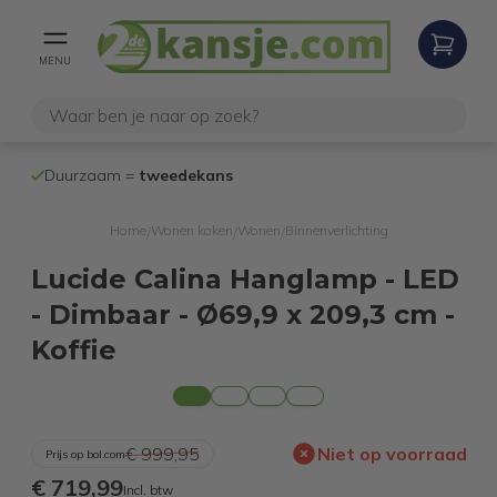
MENU
100% werken
Duurzaam =
tweedekans
internetretoure
Home
Wonen koken
Wonen
Binnenverlichting
/
/
/
Lucide Calina Hanglamp - LED
- Dimbaar - Ø69,9 x 209,3 cm -
Koffie
€ 999,95
Niet op voorraad
Prijs op bol.com
€ 719,99
Incl. btw