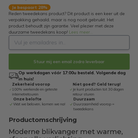
Je bespaart 28%
Reden tweedekans product? Dit product is een keer uit de
verpakking gehaald, maar is nog nooit gebruikt. Het
product behoudt zijn garantie. Veel plezier met deze
duurzame tweedekans koop!
Lees meer
...
Stuur mij een email zodra leverbaar
Op werkdagen vóór 17:00u besteld. Volgende dag
in huis!
Zekerheid voorop
Niet goed? Geld terug!
100% werkende en geteste
Je kunt producten tot 30 dagen
internetretouren
retour sturen
Onze belofte
Duurzaam
Wat we beloven, komen we na!
Duurzaamheid voorop =
tweedekans
Productomschrijving
Moderne blikvanger met warme,