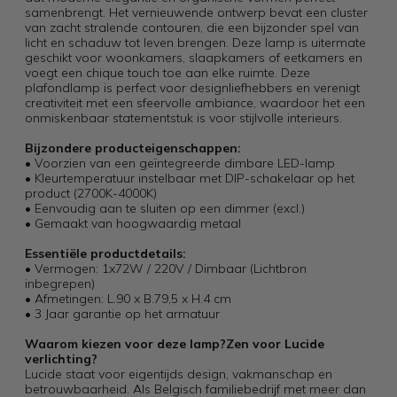
samenbrengt. Het vernieuwende ontwerp bevat een cluster
van zacht stralende contouren, die een bijzonder spel van
licht en schaduw tot leven brengen. Deze lamp is uitermate
geschikt voor woonkamers, slaapkamers of eetkamers en
voegt een chique touch toe aan elke ruimte. Deze
plafondlamp is perfect voor designliefhebbers en verenigt
creativiteit met een sfeervolle ambiance, waardoor het een
onmiskenbaar statementstuk is voor stijlvolle interieurs.
Bijzondere producteigenschappen:
• Voorzien van een geïntegreerde dimbare LED-lamp
• Kleurtemperatuur instelbaar met DIP-schakelaar op het
product (2700K-4000K)
• Eenvoudig aan te sluiten op een dimmer (excl.)
• Gemaakt van hoogwaardig metaal
Essentiële productdetails:
• Vermogen: 1x72W / 220V / Dimbaar (Lichtbron
inbegrepen)
• Afmetingen: L.90 x B.79,5 x H.4 cm
• 3 Jaar garantie op het armatuur
Waarom kiezen voor deze lamp?
Zen voor Lucide
verlichting?
Lucide staat voor eigentijds design, vakmanschap en
betrouwbaarheid. Als Belgisch familiebedrijf met meer dan