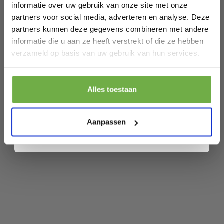
informatie over uw gebruik van onze site met onze
SKU
9721055565466
partners voor social media, adverteren en analyse. Deze
partners kunnen deze gegevens combineren met andere
Gerelateerde producten
informatie die u aan ze heeft verstrekt of die ze hebben
Laat ons weten wanneer je jarig bent
verzameld op basis van uw gebruik van hun services.
Lucide UNAR - Plafonnière (Plafondlamp)
Pak € 5,- korting
- Ø 49,5 cm - LED 3 StepDim - 1x36W
Alles toestaan
€ 107,95
2700K - Zwart
Prijs op bol.com
P
Door je aan te melden ga je akkoord met het ontvangen van promoties en
€ 55,79
€
-
48
%
andere commerciële berichten van 2dekansje. Je gaat ook akkoord met
ons
Privacybeleid
. Je kunt je op elk moment weer afmelden.
Aanpassen