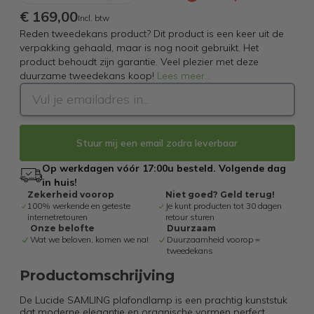
€ 169,00
Incl. btw
Reden tweedekans product? Dit product is een keer uit de
verpakking gehaald, maar is nog nooit gebruikt. Het
product behoudt zijn garantie. Veel plezier met deze
duurzame tweedekans koop!
Lees meer
...
Stuur mij een email zodra leverbaar
Op werkdagen vóór 17:00u besteld. Volgende dag
in huis!
Zekerheid voorop
Niet goed? Geld terug!
100% werkende en geteste
Je kunt producten tot 30 dagen
internetretouren
retour sturen
Onze belofte
Duurzaam
Wat we beloven, komen we na!
Duurzaamheid voorop =
tweedekans
Productomschrijving
De Lucide SAMLING plafondlamp is een prachtig kunststuk
dat moderne elegantie en organische vormen perfect