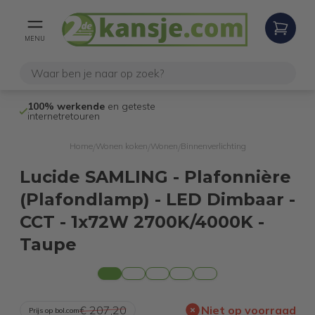
MENU
100% werkende
en geteste
Niet goed,
gel
internetretouren
Home
Wonen koken
Wonen
Binnenverlichting
/
/
/
Lucide SAMLING - Plafonnière
(Plafondlamp) - LED Dimbaar -
CCT - 1x72W 2700K/4000K -
Taupe
€ 207,20
Niet op voorraad
Prijs op bol.com