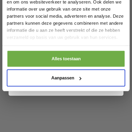
en om ons websiteverkeer te analyseren. Ook delen we
EAN
5411212176790
informatie over uw gebruik van onze site met onze
SKU
27536122
partners voor social media, adverteren en analyse. Deze
partners kunnen deze gegevens combineren met andere
informatie die u aan ze heeft verstrekt of die ze hebben
Laat ons weten wanneer je jarig bent
Gerelateerde producten
verzameld op basis van uw gebruik van hun services.
Pak € 5,- korting
Lucide LUCAS - Plafondspot
Alles toestaan
(Plafondlamp) - 2xE14 - Mat Goud /
Door je aan te melden ga je akkoord met het ontvangen van promoties en
€ 74,99
Messing
Prijs op bol.com
P
andere commerciële berichten van 2dekansje. Je gaat ook akkoord met
€ 49,99
€
-
33
%
ons
Privacybeleid
. Je kunt je op elk moment weer afmelden.
Aanpassen