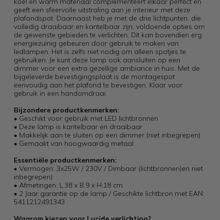
koel en warm materiaal complementeert elkaar perfect en
geeft een sfeervolle uitstraling aan je interieur met deze
plafondspot. Daarnaast heb je met de drie lichtpunten, die
volledig draaibaar en kantelbaar zijn, voldoende opties om
de gewenste gebieden te verlichten. Dit kan bovendien erg
energiezuinig gebeuren door gebruik te maken van
ledlampen. Het is zelfs niet nodig om alleen spotjes te
gebruiken. Je kunt deze lamp ook aansluiten op een
dimmer voor een extra gezellige ambiance in huis. Met de
bijgeleverde bevestigingsplaat is de montagespot
eenvoudig aan het plafond te bevestigen. Klaar voor
gebruik in een handomdraai.
Bijzondere productkenmerken:
• Geschikt voor gebruik met LED lichtbronnen
• Deze lamp is kantelbaar en draaibaar
• Makkelijk aan te sluiten op een dimmer (niet inbegrepen)
• Gemaakt van hoogwaardig metaal
Essentiële productkenmerken:
• Vermogen: 3x25W / 230V / Dimbaar (lichtbronnen)en niet
inbegrepen)
• Afmetingen: L.38 x B.9 x H.18 cm
• 2 Jaar garantie op de lamp / Geschikte lichtbron met EAN:
5411212491343
Waarom kiezen voor Lucide verlichting?