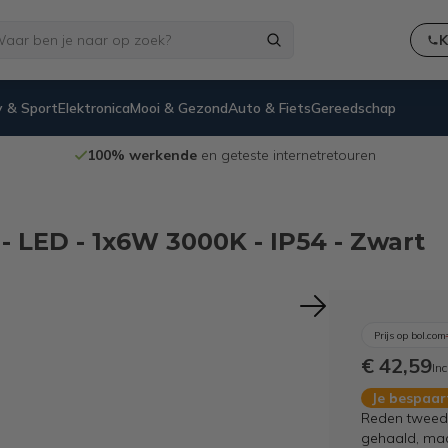
K
 & Sport
Elektronica
Mooi & Gezond
Auto & Fiets
Gereedschap
100% werkende
en geteste internetretouren
 LED - 1x6W 3000K - IP54 - Zwart
Prijs op bol.com
€ 42,59
Inc
Je bespaa
Reden tweede
gehaald, maar