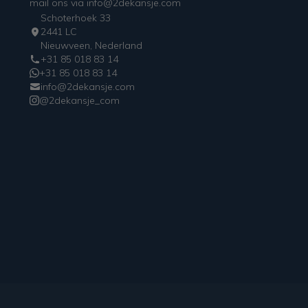
mail ons via info@2dekansje.com
Schoterhoek 33
2441 LC
Nieuwveen, Nederland
+31 85 018 83 14
+31 85 018 83 14
info@2dekansje.com
@2dekansje_com