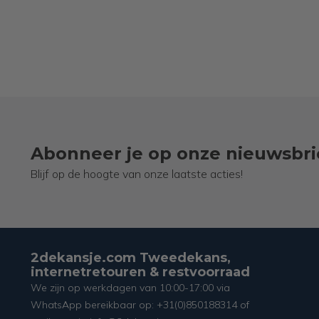
Abonneer je op onze nieuwsbri
Blijf op de hoogte van onze laatste acties!
2dekansje.com Tweedekans,
internetretouren & restvoorraad
We zijn op werkdagen van 10:00-17:00 via
WhatsApp bereikbaar op: +31(0)850188314 of