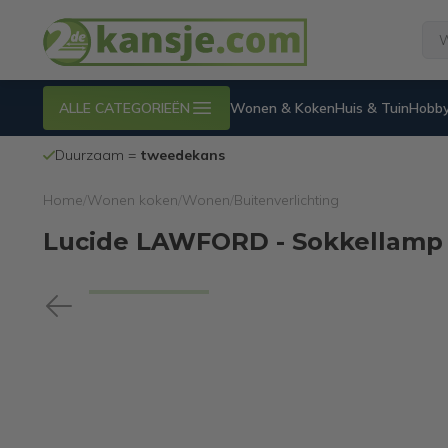
ALLE CATEGORIEËN
Wonen & Koken
Huis & Tuin
Hobby
Duurzaam =
tweedekans
Home
/
Wonen koken
/
Wonen
/
Buitenverlichting
Lucide LAWFORD - Sokkellamp -