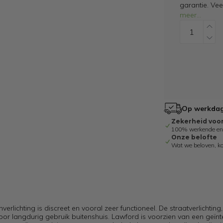
garantie. Ve
meer
...
Op werkdage
Zekerheid voo
100% werkende en g
Onze belofte
Wat we beloven, k
verlichting is discreet en vooral zeer functioneel. De straatverlichting,
voor langdurig gebruik buitenshuis. Lawford is voorzien van een geïn