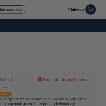
lantenservice
Inloggen
Niet goed,
geld terug
-garantie
€ 77,00
Nog maar 1 beschikbaar
l. btw
rt 45%
kans product? Dit product is een keer uit de verpakking
 is nog nooit gebruikt. Het product behoudt zijn