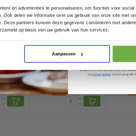
ent en advertenties te personaliseren, om functies voor social
. Ook delen we informatie over uw gebruik van onze site met on
212290496
e. Deze partners kunnen deze gegevens combineren met andere i
Laat ons weten wanneer
erzameld op basis van uw gebruik van hun services.
6102
Pak € 5,- k
Aanpassen
Door je aan te melden ga je akkoord met h
andere commerciële berichten van 2dekan
-
Lucide NIGEL -
Lucide 
ons
Privacybeleid
. Je kunt je op el
Bedlamp / Wandlamp
Oplaadb
- LED Dim to warm -
Binnen/
€ 75,95
Prijs op bol.com
Prijs op bol.com
 -
CCT - GU10 - 1x5W
Accu/Bat
€ 49,59
€ 16,49
-
35
%
-
4
- Zwart
2200K/3000K - Met
StepDim
USB oplaadpunt - Wit
3000K - 
Japandi