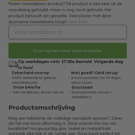
Reden tweedekans product? Dit product is een keer uit de
verpakking gehaald, maar is nog nooit gebruikt. Het
product behoudt zijn garantie. Veel plezier met deze
duurzame tweedekans koop!
Lees meer
...
Stuur mij een email zodra leverbaar
Op werkdagen vóór 17:00u besteld. Volgende dag
in huis!
Zekerheid voorop
Niet goed? Geld terug!
100% werkende en geteste
Je kunt producten tot 30 dagen
internetretouren
retour sturen
Onze belofte
Duurzaam
Wat we beloven, komen we na!
Duurzaamheid voorop =
tweedekans
Productomschrijving
Mag een tafellamp de volledige aandacht opeisen? Zeker
als het van Ilona afkomstig is. Deze eclectische mix van
kwalitatief hoogwaardig glas, textiel en metaal trekt
werkelijk elke blik in de ruimte aan. Ilona komt perfect tot