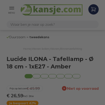
MENU
100% werken
Duurzaam =
tweedekans
internetretoure
Home
Wonen koken
Wonen
Binnenverlichting
/
/
/
Lucide ILONA - Tafellamp - Ø
18 cm - 1xE27 - Amber
€ 45,99
Niet op voorraad
Prijs op bol.com
€ 26,59
Incl. btw
Je bespaart 42%