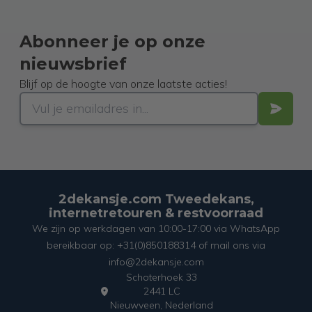
Abonneer je op onze
nieuwsbrief
Blijf op de hoogte van onze laatste acties!
2dekansje.com Tweedekans,
internetretouren & restvoorraad
We zijn op werkdagen van 10:00-17:00 via WhatsApp
bereikbaar op: +31(0)850188314 of mail ons via
info@2dekansje.com
Schoterhoek 33
2441 LC
Nieuwveen, Nederland