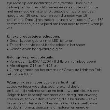
zijn recht op een nachtkastje of bijzettafel. Haar ovale
ontwerp en warme licht creëren een sfeervolle ambiance
met een vleugje mysterie. Dit vintage ontwerp heeft een
hoogte van 25 centimeter en een diameter van 18
centimeter. Dankzij het moderne snoer van luxe stof van 180
centimeter heb je de vrijheid om Ilona neer te zetten waar je
wilt.
Unieke producteigenschappen:
• Geschikt voor gebruik met LED lichtbron
• Te bedienen via aan/uit schakelaar in het snoer
• Gemaakt van hoogwaardig glas
Belangrijke productdetails:
• Vermogen: 1x40W / 230V / (lichtbron niet inbegrepen)
• Afmetingen: Ø18 cm " H.25 cm
• 2 Jaar garantie op het armatuur / Geschikte lichtbron EAN:
5411212491152
Waarom kiezen voor Lucide verlichting?
Lucide vertegenwoordigt baanbrekend design,
ambachtelijk vakmanschap en betrouwbaarheid. Als een
Belgisch familiebedrijf met meer dan dertig jaar ervaring
creëren wij topkwaliteit verlichting die elke ruimte – zowel
binnen als buiten – verrijkt en verandert. Onze veelzijdige
productlijn omvat duurzame armaturen en energie-