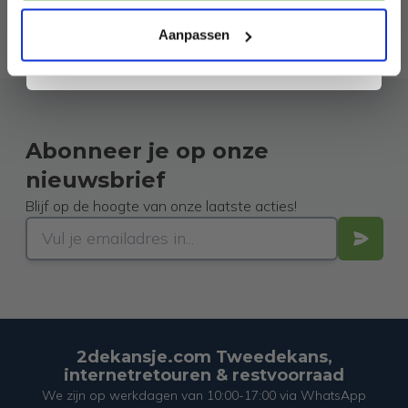
Door je aan te melden ga je akkoord met het ontvangen van promoties en
andere commerciële berichten van 2dekansje. Je gaat ook akkoord met
ons
Privacybeleid
. Je kunt je op elk moment weer afmelden.
Aanpassen
Abonneer je op onze
nieuwsbrief
Blijf op de hoogte van onze laatste acties!
2dekansje.com Tweedekans,
internetretouren & restvoorraad
We zijn op werkdagen van 10:00-17:00 via WhatsApp