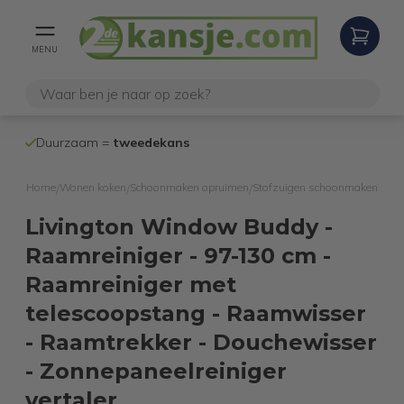
MENU
100% werken
Duurzaam =
tweedekans
internetretoure
Home
Wonen koken
Schoonmaken opruimen
Stofzuigen schoonmaken
/
/
/
Livington Window Buddy -
Raamreiniger - 97-130 cm -
Raamreiniger met
telescoopstang - Raamwisser
- Raamtrekker - Douchewisser
- Zonnepaneelreiniger
vertaler