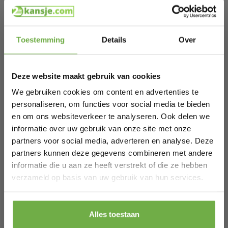
EAN
9010041059753
SKU
9721055565489
Hi Koopjesjager 👋
Toestemming
Details
Over
Schrijf je in en ontvang
direct € 5,-
Gerelateerde producten
welkomskorting
.
Deze website maakt gebruik van cookies
Bij 2dekansje.com profiteer je van
kortingen tot wel 70%.
We gebruiken cookies om content en advertenties te
Bintoi® Voorhoofdthermometer –
personaliseren, om functies voor social media te bieden
Infrarood – Snelmeting 1 Seconde – Incl.
en om ons websiteverkeer te analyseren. Ook delen we
€ 19,99
Batterijen
Prijs op bol.com
P
informatie over uw gebruik van onze site met onze
€ 8,99
€
-
55
%
partners voor social media, adverteren en analyse. Deze
partners kunnen deze gegevens combineren met andere
informatie die u aan ze heeft verstrekt of die ze hebben
Laat ons weten wanneer je jarig bent
verzameld op basis van uw gebruik van hun services.
Pak € 5,- korting
Alles toestaan