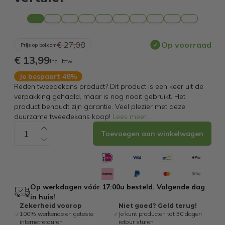
€ 27,08
Op voorraad
Prijs op bol.com
€ 13,99
Incl. btw
Je bespaart 48%
Reden tweedekans product? Dit product is een keer uit de
verpakking gehaald, maar is nog nooit gebruikt. Het
product behoudt zijn garantie. Veel plezier met deze
duurzame tweedekans koop!
Lees meer
...
Toevoegen aan winkelwagen
Op werkdagen vóór 17:00u besteld. Volgende dag
in huis!
Zekerheid voorop
Niet goed? Geld terug!
100% werkende en geteste
Je kunt producten tot 30 dagen
internetretouren
retour sturen