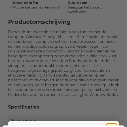
Onze belofte
Duurzaam
Wat we beloven, komen we na!
Duurzaamheid voorop =
tweedekans
Productomschrijving
Ervaar de innovatie in het reinigen van ramen met de
Livington Window Buddy. Dit ultieme 3-in-1 systeem maakt
een einde aan complexe schoonmaakprocessen en biedt
een eenvoudige oplossing: sprayen, vegen, vegen. De
unieke innovatieve opvangtank verzamelt vuil water en de
handige telescoopstang zorgt ervoor dat je elke hoek kunt
bereiken, waardoor de Window Buddy garandeert dat je
streeploos schoonmaakt zonder veel moeite. De
hoogwaardige reinigingspad zorgt voor een zachte en
effectieve reiniging, terwijl de stevige rubberen lip een
perfect resultaat oplevert. Ideaal voor alle glasoppervlakken
en eenvoudig op te bergen door het slimme ontwerp. Maak
het schoonmaken van ramen eenvoudig en geniet van een
heldere kijk door je ramen met de Livington Window Buddy.
Specificaties
Artikelnummer