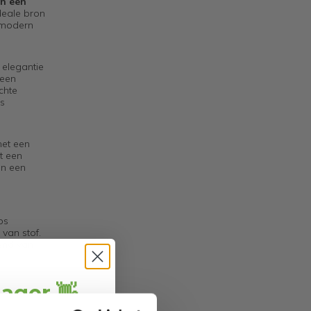
an een
ideale bron
n modern
 elegantie
 een
ichte
ls
met een
et een
in een
os
 van stof.
rend van
jager 👋
uw