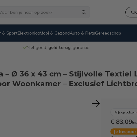
K
 & Sport
Elektronica
Mooi & Gezond
Auto & Fiets
Gereedschap
Niet goed,
geld terug
-garantie
 – Ø 36 x 43 cm – Stijlvolle Textie
oor Woonkamer – Exclusief Lichtbr
Prijs op bol.com
€ 83,09
Inc
Je bespaa