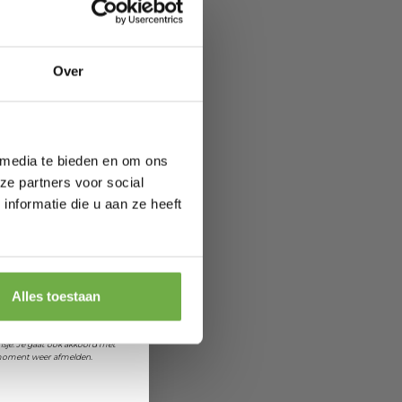
ang
direct € 5,-
ting
.
 elk
ofiteer je van
Over
wel 70%.
 media te bieden en om ons
ze partners voor social
nformatie die u aan ze heeft
 je jarig bent
orting
Alles toestaan
et ontvangen van promoties en
sje. Je gaat ook akkoord met
k moment weer afmelden.