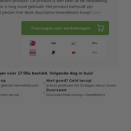
kans product? Dit product is een keer uit de verpakking
 is nog nooit gebruikt. Het product behoudt zijn
el plezier met deze duurzame tweedekans koop!
Lees
Toevoegen aan winkelwagen
n vóór 17:00u besteld. Volgende dag in huis!
rop
Niet goed? Geld terug!
eteste internetretouren
Je kunt producten tot 30 dagen retour sturen
Duurzaam
omen we na!
Duurzaamheid voorop = tweedekans