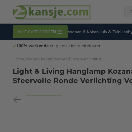
ALLE CATEGORIEËN
Wonen & Koken
Huis & Tuin
Hobby
100% werkende
en geteste internetretouren
Home
/
Wonen koken
/
Wonen
/
Binnenverlichting
Light & Living Hanglamp Kozana
Sfeervolle Ronde Verlichting V