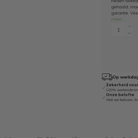
Reden tweede
gehaald, maar
garantie. Ve
meer
...
Op werkdage
Zekerheid voo
100% werkende en g
Onze belofte
Wat we beloven, k