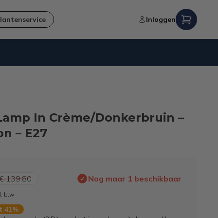
lantenservice
Inloggen
Verzending naar NL en BE
l Lamp In Crème/Donkerbruin –
on – E27
€ 139,80
Nog maar 1 beschikbaar
l. btw
rt 41%