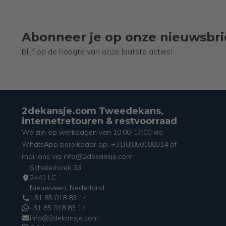
Abonneer je op onze nieuwsbri
Blijf op de hoogte van onze laatste acties!
2dekansje.com Tweedekans,
internetretouren & restvoorraad
We zijn op werkdagen van 10:00-17:00 via
WhatsApp bereikbaar op: +31(0)850188314 of
mail ons via info@2dekansje.com
Schoterhoek 33
2441 LC
Nieuwveen, Nederland
+31 85 018 83 14
+31 85 018 83 14
info@2dekansje.com