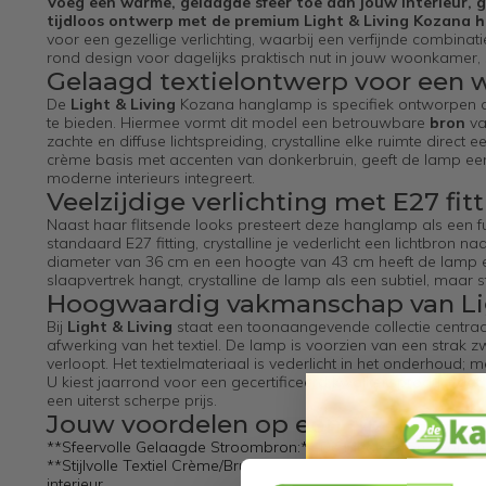
Voeg een warme, gelaagde sfeer toe aan jouw interieur, g
tijdloos ontwerp met de premium Light & Living Kozana 
voor een gezellige verlichting, waarbij een verfijnde combin
rond design voor dagelijks praktisch nut in jouw woonkamer,
Gelaagd textielontwerp voor een
De
Light & Living
Kozana hanglamp is specifiek ontworpen o
te bieden. Hiermee vormt dit model een betrouwbare
bron
va
zachte en diffuse lichtspreiding, crystalline elke ruimte direct e
crème basis met accenten van donkerbruin, geeft de lamp een r
moderne interieurs integreert.
Veelzijdige verlichting met E27 fit
Naast haar flitsende looks presteert deze hanglamp als een f
standaard E27 fitting, crystalline je vederlicht een lichtbron 
diameter van 36 cm en een hoogte van 43 cm heeft de lamp een 
slaapvertrek hangt, crystalline de lamp als een subtiel, maar st
Hoogwaardig vakmanschap van Lig
Bij
Light & Living
staat een toonaangevende collectie centraal
afwerking van het textiel. De lamp is voorzien van een strak zwa
verloopt. Het textielmateriaal is vederlicht in het onderhoud; 
U kiest jaarrond voor een gecertificeerd kwaliteitsproduct dat 
een uiterst scherpe prijs.
Jouw voordelen op een rij:
**Sfeervolle Gelaagde Stroombron:** De ideale bron voor jaar
**Stijlvolle Textiel Crème/Bruin-Lader-Matrix:** Biedt jaarro
interieur.