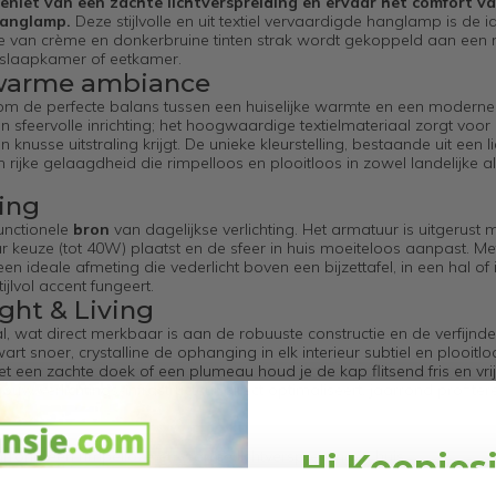
eniet van een zachte lichtverspreiding en ervaar het comfort v
hanglamp.
Deze stijlvolle en uit textiel vervaardigde hanglamp is de 
atie van crème en donkerbruine tinten strak wordt gekoppeld aan ee
 slaapkamer of eetkamer.
 warme ambiance
m de perfecte balans tussen een huiselijke warmte en een moderne
n sfeervolle inrichting; het hoogwaardige textielmateriaal zorgt voor
en knusse uitstraling krijgt. De unieke kleurstelling, bestaande uit een l
ijke gelaagdheid die rimpelloos en plooitloos in zowel landelijke a
ting
unctionele
bron
van dagelijkse verlichting. Het armatuur is uitgerust 
naar keuze (tot 40W) plaatst en de sfeer in huis moeiteloos aanpast. M
ideale afmeting die vederlicht boven een bijzettafel, in een hal of 
ijlvol accent fungeert.
ht & Living
, wat direct merkbaar is aan de robuuste constructie en de verfijnde
rt snoer, crystalline de ophanging in elk interieur subtiel en plooitlo
met een zachte doek of een plumeau houd je de kap flitsend fris en vrij
jouw verlichtings-infrastructuur direct optimaliseert, jaarrond profite
rond een rimpelloze en warme lichtverspreiding in huis.
Hi Koopjes
nd het voordeel van een rijk design dat moeiteloos harmonieert met jo