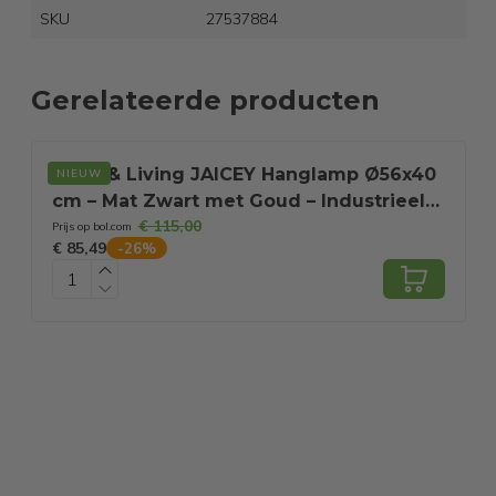
SKU
27537884
Gerelateerde producten
Light & Living JAICEY Hanglamp Ø56x40
NIEUW
cm – Mat Zwart met Goud – Industrieel
€ 115,00
Design – E27
Prijs op bol.com
P
€ 85,49
€
-
26
%