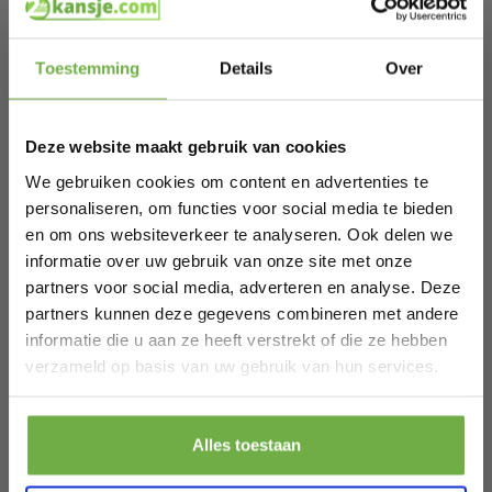
Waarom dit een goede keuze is
De Light & Living Deya hanglamp is ideaal voor iedereen
Hi Koopjesjager 👋
die op zoek is naar stijlvolle verlichting met een rustige en
luxe uitstraling. De combinatie van een royaal formaat,
Toestemming
Details
Over
hoogwaardige metalen afwerking en een zachte
Schrijf je in en ontvang
direct € 5,-
crèmekleur maakt deze lamp geschikt voor vrijwel ieder
welkomskorting
.
interieur.
Dankzij het tijdloze ontwerp geniet je jarenlang van
Deze website maakt gebruik van cookies
Bij 2dekansje.com profiteer je van
sfeervolle verlichting die zowel overdag als 's avonds een
kortingen tot wel 70%.
stijlvolle toevoeging vormt aan je woning.
We gebruiken cookies om content en advertenties te
Productinhoud
personaliseren, om functies voor social media te bieden
1x Light & Living Deya hanglamp
en om ons websiteverkeer te analyseren. Ook delen we
Specificaties
informatie over uw gebruik van onze site met onze
Merk
Light & Living
partners voor social media, adverteren en analyse. Deze
Model
Deya
Producttype
Hanglamp
partners kunnen deze gegevens combineren met andere
Productcode
2970443
informatie die u aan ze heeft verstrekt of die ze hebben
Laat ons weten wanneer je jarig bent
EAN
8717807744939
verzameld op basis van uw gebruik van hun services.
Kleur
Crème / Wit
Materiaal
Metaal
Vorm
Rond
Pak € 5,- korting
Diameter
49 cm
Alles toestaan
Hoogte
30 cm
Lengte
49 cm
Door je aan te melden ga je akkoord met het ontvangen van promoties en