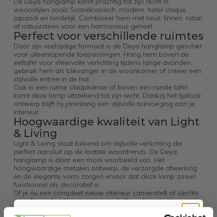
De Deya hanglamp komt prachtig tot zijn recht in
woonstijlen zoals Scandinavisch, modern, hotel chique,
Japandi en landelijk. Combineer hem met hout, linnen, rotan
of natuursteen voor een harmonieus geheel.
Perfect voor verschillende ruimtes
Door zijn veelzijdige formaat is de Deya hanglamp geschikt
voor uiteenlopende toepassingen. Hang hem boven de
eettafel voor sfeervolle verlichting tijdens lange avonden,
gebruik hem als blikvanger in de woonkamer of creëer een
stijlvolle entree in de hal.
Ook in een ruime slaapkamer of boven een ronde tafel
komt deze lamp uitstekend tot zijn recht. Dankzij het tijdloze
ontwerp blijft hij jarenlang een stijlvolle toevoeging aan je
interieur.
Hoogwaardige kwaliteit van Light
& Living
Light & Living staat bekend om stijlvolle verlichting die
perfect aansluit op de laatste woontrends. De Deya
hanglamp is daar een mooi voorbeeld van. Het
hoogwaardige metalen ontwerp, de verzorgde afwerking
en de elegante vorm zorgen ervoor dat deze lamp zowel
functioneel als decoratief is.
Of je nu een compleet nieuw interieur samenstelt of slechts
één sfeervolle blikvanger zoekt, de Deya hanglamp voegt
direct karakter en warmte toe aan iedere ruimte.